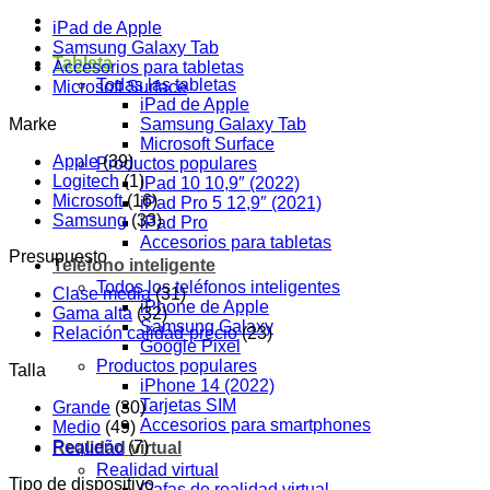
iPad de Apple
Samsung Galaxy Tab
Tableta
Accesorios para tabletas
Todas las tabletas
Microsoft Surface
iPad de Apple
Marke
Samsung Galaxy Tab
Microsoft Surface
Apple
(39)
Productos populares
Logitech
(1)
iPad 10 10,9″ (2022)
Microsoft
(16)
iPad Pro 5 12,9″ (2021)
Samsung
(33)
iPad Pro
Accesorios para tabletas
Presupuesto
Teléfono inteligente
Todos los teléfonos inteligentes
Clase media
(31)
iPhone de Apple
Gama alta
(32)
Samsung Galaxy
Relación calidad-precio
(23)
Google Pixel
Productos populares
Talla
iPhone 14 (2022)
Tarjetas SIM
Grande
(30)
Accesorios para smartphones
Medio
(49)
Pequeño
(7)
Realidad virtual
Realidad virtual
Tipo de dispositivo
Gafas de realidad virtual