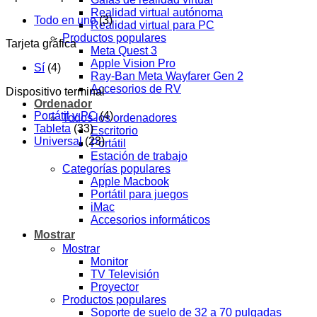
Realidad virtual autónoma
Todo en uno
(3)
Realidad virtual para PC
Productos populares
Tarjeta gráfica
Meta Quest 3
Apple Vision Pro
Sí
(4)
Ray-Ban Meta Wayfarer Gen 2
Accesorios de RV
Dispositivo terminal
Ordenador
Portátil y PC
(4)
Todos los ordenadores
Tableta
(33)
Escritorio
Universal
(23)
Portátil
Estación de trabajo
Categorías populares
Apple Macbook
Portátil para juegos
iMac
Accesorios informáticos
Mostrar
Mostrar
Monitor
TV Televisión
Proyector
Productos populares
Soporte de suelo de 32 a 70 pulgadas