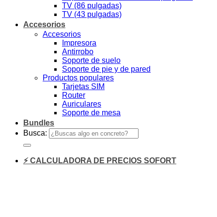
TV (86 pulgadas)
TV (43 pulgadas)
Accesorios
Accesorios
Impresora
Antirrobo
Soporte de suelo
Soporte de pie y de pared
Productos populares
Tarjetas SIM
Router
Auriculares
Soporte de mesa
Bundles
Busca:
⚡ CALCULADORA DE PRECIOS SOFORT