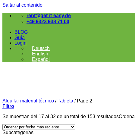
Saltar al contenido
rent@get-it-easy.de
+49 9323 938 71 00
BLOG
Guía
Login
Deutsch
English
Español
Alquilar material técnico
/
Tableta
/
Page 2
Filtro
Se muestran del 17 al 32 de un total de 153 resultados
Ordenad
Subcategorías