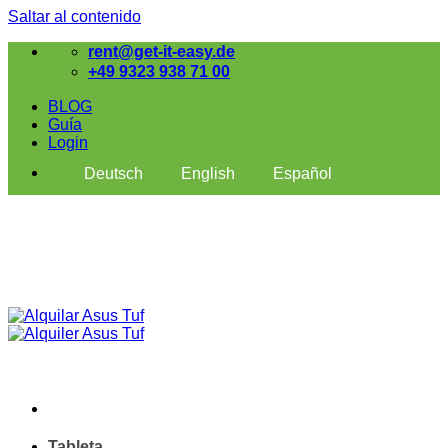
Saltar al contenido
rent@get-it-easy.de
+49 9323 938 71 00
BLOG
Guía
Login
Deutsch
English
Español
Tableta