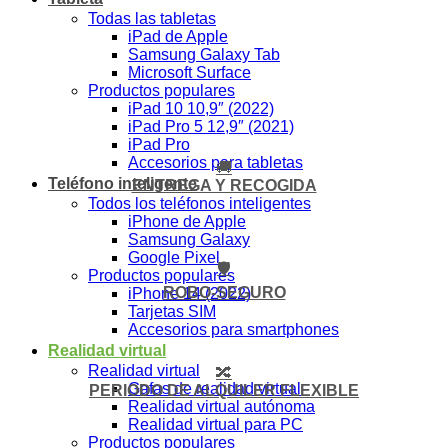
Todas las tabletas
iPad de Apple
Samsung Galaxy Tab
Microsoft Surface
Productos populares
iPad 10 10,9″ (2022)
iPad Pro 5 12,9″ (2021)
iPad Pro
Accesorios para tabletas
🚚
Teléfono inteligente
ENTREGA Y RECOGIDA
Todos los teléfonos inteligentes
iPhone de Apple
Samsung Galaxy
Google Pixel
🛡️
Productos populares
ROBO-SEGURO
iPhone 14 (2022)
Tarjetas SIM
Accesorios para smartphones
Realidad virtual
Realidad virtual
🔀
Gafas de realidad virtual
PERIODO DE ALQUILER FLEXIBLE
Realidad virtual autónoma
Realidad virtual para PC
Productos populares