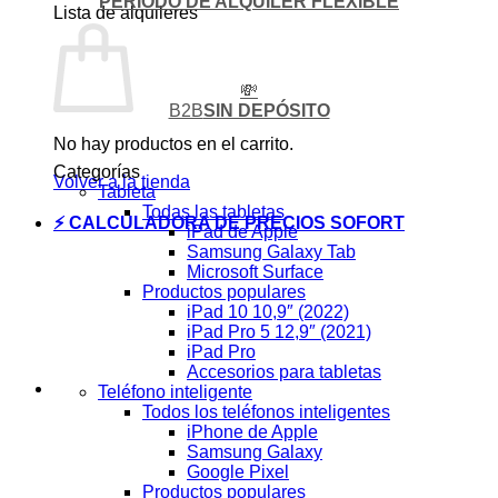
PERIODO DE ALQUILER FLEXIBLE
Lista de alquileres
💸
B2B
SIN DEPÓSITO
No hay productos en el carrito.
Categorías
Volver a la tienda
Tableta
Todas las tabletas
⚡ CALCULADORA DE PRECIOS SOFORT
iPad de Apple
Samsung Galaxy Tab
Microsoft Surface
Productos populares
iPad 10 10,9″ (2022)
iPad Pro 5 12,9″ (2021)
iPad Pro
Accesorios para tabletas
Teléfono inteligente
Todos los teléfonos inteligentes
iPhone de Apple
Samsung Galaxy
Google Pixel
Productos populares