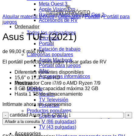
Meta Quest 3
💸
Apple Vision Pro
B2B
SIN DEPÓSITO
Ray-Ban Meta Wayfarer Gen 2
Alquilar material técnico
/
Ordenador
/
Portátil
/
Portátil para
Accesorios de RV
juegos
Ordenador
Todos los ordenadores
Asus TUF (2021)
Escritorio
Portátil
Estación de trabajo
de
99,00
€
más IVA
Categorías populares
Apple Macbook
El portátil perfecto para jugar y usar gafas de RV
Portátil para juegos
iMac
Diferentes variantes disponibles
Accesorios informáticos
15,6″ o 17,3″ Full HD
Mostrar
Procesador Core i7/i9 o AMD Ryzen 7/9
8 GB DDR4; capacidad máxima 32 GB
Mostrar
Hasta 1 TB de almacenamiento
Monitor
TV Televisión
Infórmate ahora sin compromiso
Proyector
Productos populares
cantidad Asus TUF (2021)
Soporte de suelo de 32 a 70 pulgadas
TV (86 pulgadas)
Añadir a la consulta
TV (43 pulgadas)
Accesorios