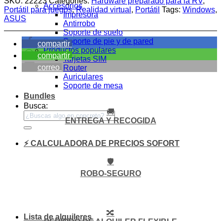
SKU:
22223
Categories:
Hardware preparado para la RV
,
Accesorios
Portátil para juegos
,
Realidad virtual
,
Portátil
Tags:
Windows
,
Impresora
ASUS
Antirrobo
Soporte de suelo
Soporte de pie y de pared
compartir
Productos populares
compartir
Tarjetas SIM
correo
Router
Auriculares
Soporte de mesa
Bundles
Busca:
🚚
ENTREGA Y RECOGIDA
⚡ CALCULADORA DE PRECIOS SOFORT
🛡️
ROBO-SEGURO
🔀
Lista de alquileres