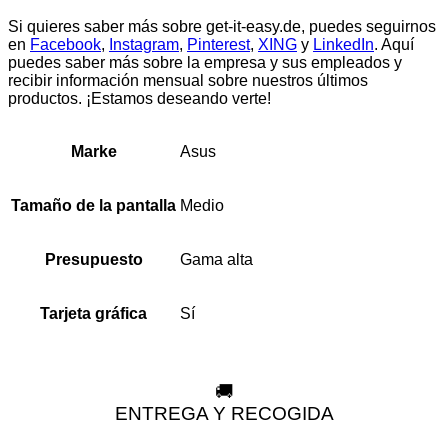
Si quieres saber más sobre get-it-easy.de, puedes seguirnos
en
Facebook
,
Instagram
,
Pinterest
,
XING
y
LinkedIn
. Aquí
puedes saber más sobre la empresa y sus empleados y
recibir información mensual sobre nuestros últimos
productos. ¡Estamos deseando verte!
Asus
Marke
Medio
Tamaño de la pantalla
Gama alta
Presupuesto
Sí
Tarjeta gráfica
🚚
ENTREGA Y RECOGIDA