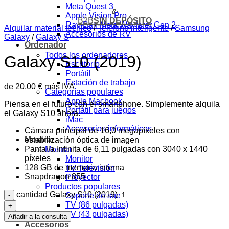
Meta Quest 3
💸
Apple Vision Pro
B2B
SIN DEPÓSITO
Ray-Ban Meta Wayfarer Gen 2
Alquilar material técnico
/
Teléfono inteligente
/
Samsung
Accesorios de RV
Galaxy
/
Galaxy S
Ordenador
Todos los ordenadores
Galaxy S10 (2019)
Escritorio
Portátil
Estación de trabajo
de
20,00
€
más IVA
Categorías populares
Apple Macbook
Piensa en el futuro con el smartphone. Simplemente alquila
Portátil para juegos
el Galaxy S10 ahora.
iMac
Accesorios informáticos
Cámara principal de 16,0 megapíxeles con
Mostrar
estabilización óptica de imagen
Pantalla Infinita de 6,11 pulgadas con 3040 x 1440
Mostrar
píxeles
Monitor
128 GB de memoria interna
TV Televisión
Snapdragon 855
Proyector
Productos populares
cantidad Galaxy S10 (2019)
Soporte de suelo de 32 a 70 pulgadas
TV (86 pulgadas)
TV (43 pulgadas)
Añadir a la consulta
Accesorios