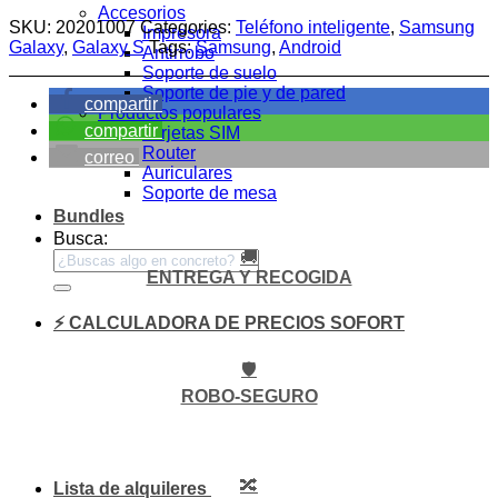
Accesorios
SKU:
20201007
Categories:
Teléfono inteligente
,
Samsung
Impresora
Galaxy
,
Galaxy S
Tags:
Samsung
,
Android
Antirrobo
Soporte de suelo
Soporte de pie y de pared
compartir
Productos populares
compartir
Tarjetas SIM
Router
correo
Auriculares
Soporte de mesa
Bundles
Busca:
🚚
ENTREGA Y RECOGIDA
⚡ CALCULADORA DE PRECIOS SOFORT
🛡️
ROBO-SEGURO
🔀
Lista de alquileres