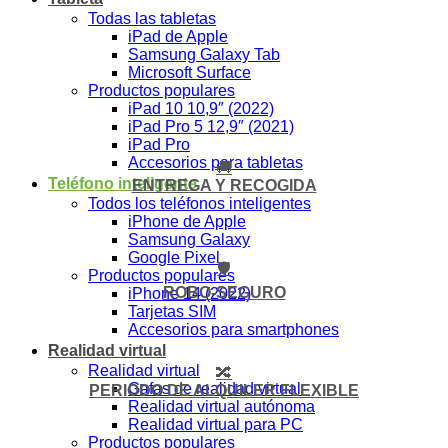
Todas las tabletas
iPad de Apple
Samsung Galaxy Tab
Microsoft Surface
Productos populares
iPad 10 10,9″ (2022)
iPad Pro 5 12,9″ (2021)
iPad Pro
Accesorios para tabletas
🚚
Teléfono inteligente
ENTREGA Y RECOGIDA
Todos los teléfonos inteligentes
iPhone de Apple
Samsung Galaxy
Google Pixel
🛡️
Productos populares
ROBO-SEGURO
iPhone 14 (2022)
Tarjetas SIM
Accesorios para smartphones
Realidad virtual
Realidad virtual
🔀
Gafas de realidad virtual
PERIODO DE ALQUILER FLEXIBLE
Realidad virtual autónoma
Realidad virtual para PC
Productos populares