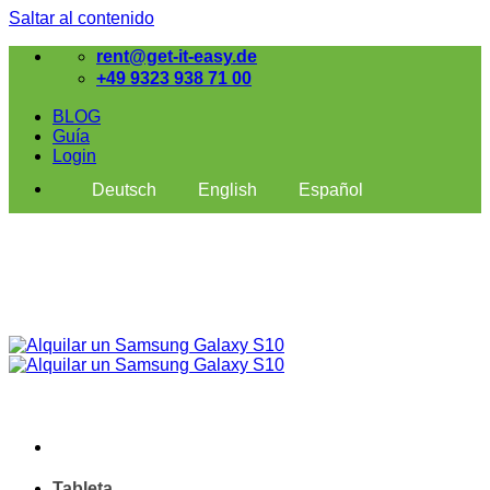
Saltar al contenido
rent@get-it-easy.de
+49 9323 938 71 00
BLOG
Guía
Login
Deutsch
English
Español
Tableta