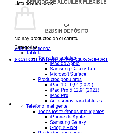
PERIODO DE ALQUILER FLEXIBLE
Lista de alquileres
💸
B2B
SIN DEPÓSITO
No hay productos en el carrito.
Categorías
Volver a la tienda
Tableta
Todas las tabletas
⚡ CALCULADORA DE PRECIOS SOFORT
iPad de Apple
Samsung Galaxy Tab
Microsoft Surface
Productos populares
iPad 10 10,9″ (2022)
iPad Pro 5 12,9″ (2021)
iPad Pro
Accesorios para tabletas
Teléfono inteligente
Todos los teléfonos inteligentes
iPhone de Apple
Samsung Galaxy
Google Pixel
Productos populares