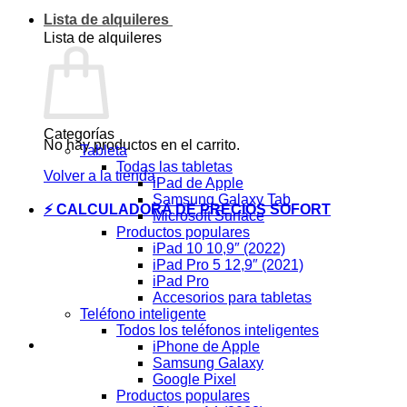
Lista de alquileres
Lista de alquileres
Categorías
No hay productos en el carrito.
Tableta
Todas las tabletas
Volver a la tienda
iPad de Apple
Samsung Galaxy Tab
⚡ CALCULADORA DE PRECIOS SOFORT
Microsoft Surface
Productos populares
iPad 10 10,9″ (2022)
iPad Pro 5 12,9″ (2021)
iPad Pro
Accesorios para tabletas
Teléfono inteligente
Todos los teléfonos inteligentes
iPhone de Apple
Samsung Galaxy
Google Pixel
Productos populares