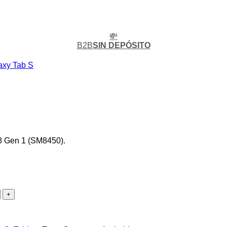
💸
B2B
SIN DEPÓSITO
axy Tab S
8 Gen 1 (SM8450).