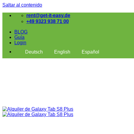
Saltar al contenido
rent@get-it-easy.de
+49 9323 938 71 00
BLOG
Guía
Login
Deutsch
English
Español