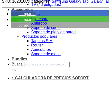
TV (86 pulgadas)
SKU:
10201008
Categories:
Samsung Galaxy Tab
,
Galaxy Ta
TV (43 pulgadas)
Accesorios
compartir
Accesorios
Impresora
compartir
Antirrobo
correo
Soporte de suelo
Soporte de pie y de pared
Productos populares
Tarjetas SIM
Router
Auriculares
Soporte de mesa
Bundles
Busca:
⚡ CALCULADORA DE PRECIOS SOFORT