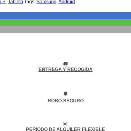
b S
,
Tableta
Tags:
Samsung
,
Android
🚚
ENTREGA Y RECOGIDA
🛡️
ROBO-SEGURO
🔀
PERIODO DE ALQUILER FLEXIBLE