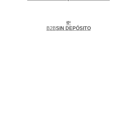
💸
B2B
SIN DEPÓSITO