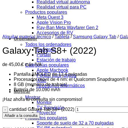
Realidad virtual autónoma
Realidad virtual para PC
Productos populares
Meta Quest 3
Apple Vision Pro
Ray-Ban Meta Wayfarer Gen 2
Accesorios de RV
Alquilar material técnico
/
Tableta
/
Samsung Galaxy Tab
/
Gal
Ordenador
Todos los ordenadores
Galaxy Tab S8+ (2022)
Escritorio
Portátil
Estación de trabajo
de
45,00
€
más IVA
Categorías populares
Apple Macbook
Pantalla AMOLED
de 12,4 pulgadas
Portátil para juegos
Procesador móvil de 4 nm: el Qualcomm Snapdragon® 
iMac
8 GB (memoria de trabajo)
Accesorios informáticos
Batería de
10.090
mAh
Mostrar
Mostrar
¡Haz ahora tu consulta sin compromiso!
Monitor
TV Televisión
cantidad Galaxy Tab S8+ (2022)
Proyector
Añadir a la consulta
Productos populares
Soporte de suelo de 32 a 70 pulgadas