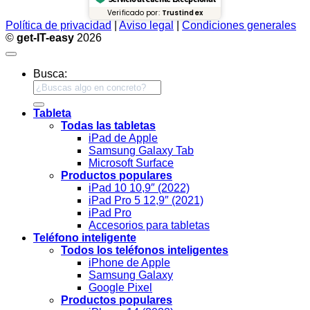
Verificado por:
Trustindex
Política de privacidad
|
Aviso legal
|
Condiciones generales
©
get-IT-easy
2026
Busca:
Tableta
Todas las tabletas
iPad de Apple
Samsung Galaxy Tab
Microsoft Surface
Productos populares
iPad 10 10,9″ (2022)
iPad Pro 5 12,9″ (2021)
iPad Pro
Accesorios para tabletas
Teléfono inteligente
Todos los teléfonos inteligentes
iPhone de Apple
Samsung Galaxy
Google Pixel
Productos populares