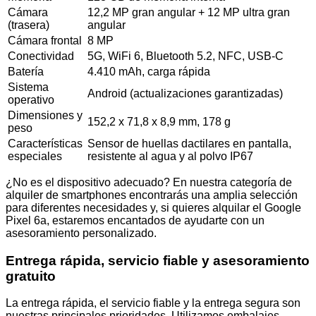
Cámara
12,2 MP gran angular + 12 MP ultra gran
(trasera)
angular
Cámara frontal
8 MP
Conectividad
5G, WiFi 6, Bluetooth 5.2, NFC, USB-C
Batería
4.410 mAh, carga rápida
Sistema
Android (actualizaciones garantizadas)
operativo
Dimensiones y
152,2 x 71,8 x 8,9 mm, 178 g
peso
Características
Sensor de huellas dactilares en pantalla,
especiales
resistente al agua y al polvo IP67
¿No es el dispositivo adecuado? En nuestra categoría de
alquiler de smartphones encontrarás una amplia selección
para diferentes necesidades y, si quieres alquilar el Google
Pixel 6a, estaremos encantados de ayudarte con un
asesoramiento personalizado.
Entrega rápida, servicio fiable y asesoramiento
gratuito
La entrega rápida, el servicio fiable y la entrega segura son
nuestras principales prioridades. Utilizamos embalajes