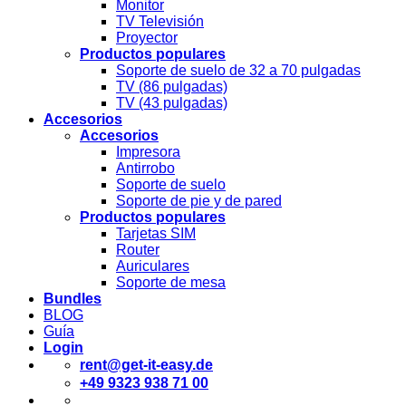
Monitor
TV Televisión
Proyector
Productos populares
Soporte de suelo de 32 a 70 pulgadas
TV (86 pulgadas)
TV (43 pulgadas)
Accesorios
Accesorios
Impresora
Antirrobo
Soporte de suelo
Soporte de pie y de pared
Productos populares
Tarjetas SIM
Router
Auriculares
Soporte de mesa
Bundles
BLOG
Guía
Login
rent@get-it-easy.de
+49 9323 938 71 00
Deutsch