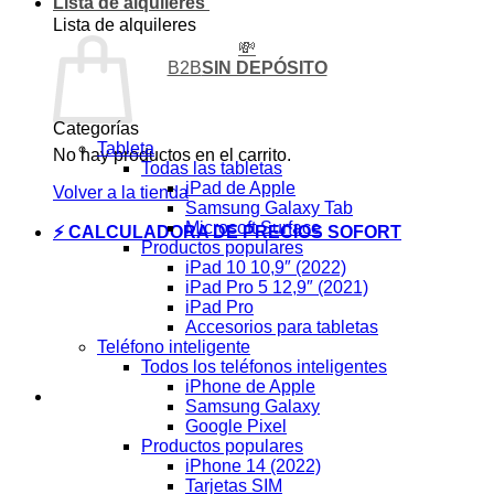
Lista de alquileres
Lista de alquileres
💸
B2B
SIN DEPÓSITO
Categorías
Tableta
No hay productos en el carrito.
Todas las tabletas
iPad de Apple
Volver a la tienda
Samsung Galaxy Tab
Microsoft Surface
⚡ CALCULADORA DE PRECIOS SOFORT
Productos populares
iPad 10 10,9″ (2022)
iPad Pro 5 12,9″ (2021)
iPad Pro
Accesorios para tabletas
Teléfono inteligente
Todos los teléfonos inteligentes
iPhone de Apple
Samsung Galaxy
Google Pixel
Productos populares
iPhone 14 (2022)
Tarjetas SIM