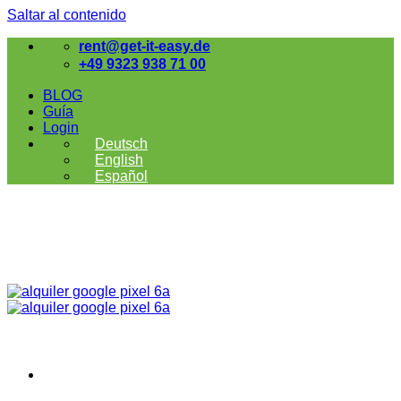
Saltar al contenido
rent@get-it-easy.de
+49 9323 938 71 00
BLOG
Guía
Login
Deutsch
English
Español