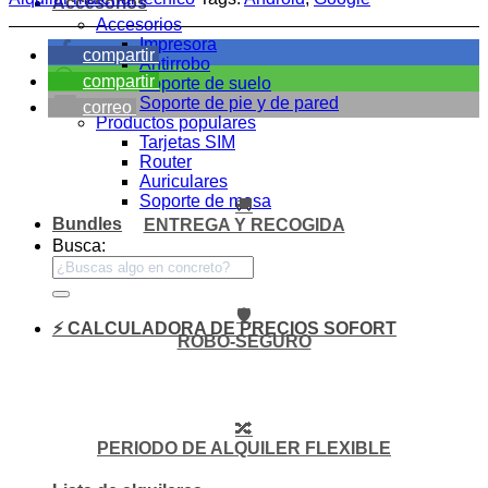
Accesorios
Accesorios
Impresora
compartir
Antirrobo
compartir
Soporte de suelo
Soporte de pie y de pared
correo
Productos populares
Tarjetas SIM
Router
Auriculares
Soporte de mesa
🚚
Bundles
ENTREGA Y RECOGIDA
Busca:
🛡️
⚡ CALCULADORA DE PRECIOS SOFORT
ROBO-SEGURO
🔀
PERIODO DE ALQUILER FLEXIBLE