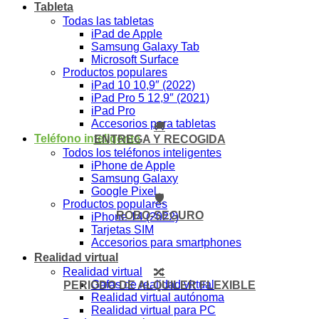
Tableta
Todas las tabletas
iPad de Apple
Samsung Galaxy Tab
Microsoft Surface
Productos populares
iPad 10 10,9″ (2022)
iPad Pro 5 12,9″ (2021)
iPad Pro
Accesorios para tabletas
🚚
Teléfono inteligente
ENTREGA Y RECOGIDA
Todos los teléfonos inteligentes
iPhone de Apple
Samsung Galaxy
Google Pixel
🛡️
Productos populares
ROBO-SEGURO
iPhone 14 (2022)
Tarjetas SIM
Accesorios para smartphones
Realidad virtual
Realidad virtual
🔀
Gafas de realidad virtual
PERIODO DE ALQUILER FLEXIBLE
Realidad virtual autónoma
Realidad virtual para PC