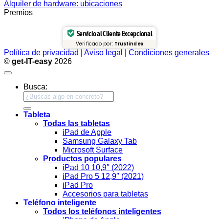
Alquiler de hardware: ubicaciones
Premios
Servicio al Cliente Excepcional
Verificado por:
Trustindex
Política de privacidad
|
Aviso legal
|
Condiciones generales
©
get-IT-easy
2026
Busca:
Tableta
Todas las tabletas
iPad de Apple
Samsung Galaxy Tab
Microsoft Surface
Productos populares
iPad 10 10,9″ (2022)
iPad Pro 5 12,9″ (2021)
iPad Pro
Accesorios para tabletas
Teléfono inteligente
Todos los teléfonos inteligentes