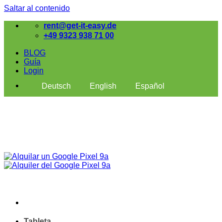
Saltar al contenido
rent@get-it-easy.de
+49 9323 938 71 00
BLOG
Guía
Login
Deutsch
English
Español
Tableta