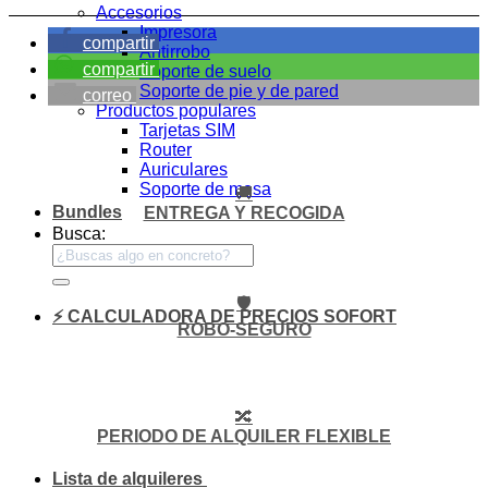
Accesorios
Impresora
compartir
Antirrobo
compartir
Soporte de suelo
Soporte de pie y de pared
correo
Productos populares
Tarjetas SIM
Router
Auriculares
Soporte de mesa
🚚
Bundles
ENTREGA Y RECOGIDA
Busca:
🛡️
⚡ CALCULADORA DE PRECIOS SOFORT
ROBO-SEGURO
🔀
PERIODO DE ALQUILER FLEXIBLE
Lista de alquileres