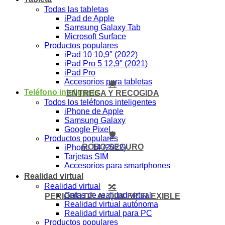
Todas las tabletas
iPad de Apple
Samsung Galaxy Tab
Microsoft Surface
Productos populares
iPad 10 10,9″ (2022)
iPad Pro 5 12,9″ (2021)
iPad Pro
Accesorios para tabletas
🚚
Teléfono inteligente
ENTREGA Y RECOGIDA
Todos los teléfonos inteligentes
iPhone de Apple
Samsung Galaxy
Google Pixel
🛡️
Productos populares
ROBO-SEGURO
iPhone 14 (2022)
Tarjetas SIM
Accesorios para smartphones
Realidad virtual
Realidad virtual
🔀
Gafas de realidad virtual
PERIODO DE ALQUILER FLEXIBLE
Realidad virtual autónoma
Realidad virtual para PC
Productos populares