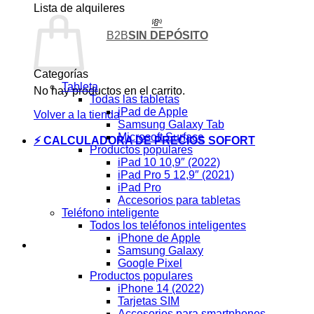
Lista de alquileres
💸
B2B
SIN DEPÓSITO
Categorías
Tableta
No hay productos en el carrito.
Todas las tabletas
iPad de Apple
Volver a la tienda
Samsung Galaxy Tab
Microsoft Surface
⚡ CALCULADORA DE PRECIOS SOFORT
Productos populares
iPad 10 10,9″ (2022)
iPad Pro 5 12,9″ (2021)
iPad Pro
Accesorios para tabletas
Teléfono inteligente
Todos los teléfonos inteligentes
iPhone de Apple
Samsung Galaxy
Google Pixel
Productos populares
iPhone 14 (2022)
Tarjetas SIM
Accesorios para smartphones