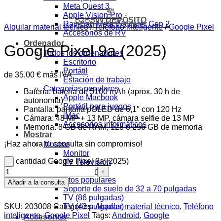
Meta Quest 3
💸
Apple Vision Pro
B2B
SIN DEPÓSITO
Ray-Ban Meta Wayfarer Gen 2
Alquilar material técnico
/
Teléfono inteligente
/
Google Pixel
Accesorios de RV
Ordenador
Google Pixel 9a (2025)
Todos los ordenadores
Escritorio
Portátil
de
35,00
€
más IVA
Estación de trabajo
Categorías populares
Batería: batería de 5100 mAh (aprox. 30 h de
Apple Macbook
autonomía)
Portátil para juegos
Pantalla: pantalla pOLED de 6,1″ con 120 Hz
iMac
Cámara: 48 MP + 13 MP, cámara selfie de 13 MP
Accesorios informáticos
Memoria: 8 GB de RAM, 128 o 256 GB de memoria
Mostrar
¡Haz ahora tu consulta sin compromiso!
Mostrar
Monitor
cantidad Google Pixel 9a (2025)
TV Televisión
Proyector
Productos populares
Añadir a la consulta
Soporte de suelo de 32 a 70 pulgadas
TV (86 pulgadas)
SKU:
203008
Categories:
Alquilar material técnico
,
Teléfono
TV (43 pulgadas)
inteligente
,
Google Pixel
Tags:
Android
,
Google
Accesorios