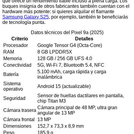
que ofrece un rendimiento fiable incluso a plena carga. Los
buques insignia de otros fabricantes también cuentan con el
hardware más potente: si quieres alquilar el flamante
Samsung Galaxy S25
, por ejemplo, también te beneficiarás
de tecnología punta.
Datos técnicos del Pixel 9a (2025)
Criterio
Detalles
Procesador
Google Tensor G4 (Octa-Core)
RAM
8 GB LPDDR5X
Memoria
128 GB / 256 GB UFS 4.0
Conectividad
5G, Wi-Fi 7, Bluetooth 5.4, NFC
5.100 mAh, carga rápida y carga
Batería
inalámbrica
Sistema
Android 15 (actualizable)
operativo
Sensor de huellas dactilares en pantalla,
Seguridad
chip Titan M3
Cámara principal de 48 MP, ultra gran
Cámara trasera
angular de 13 MP
Cámara frontal
13 MP
Dimensiones
152,7 x 73,3 x 8,9 mm
Peso
185,9 g