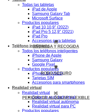
Todas las tabletas
iPad de Apple
Samsung Galaxy Tab
Microsoft Surface
Productos populares
iPad 10 10,9″ (2022)
iPad Pro 5 12,9″ (2021)
iPad Pro
Accesorios para tabletas
🚚
Teléfono inteligente
ENTREGA Y RECOGIDA
Todos los teléfonos inteligentes
iPhone de Apple
Samsung Galaxy
Google Pixel
🛡️
Productos populares
ROBO-SEGURO
iPhone 14 (2022)
Tarjetas SIM
Accesorios para smartphones
Realidad virtual
Realidad virtual
🔀
Gafas de realidad virtual
PERIODO DE ALQUILER FLEXIBLE
Realidad virtual autónoma
Realidad virtual para PC
Productos populares