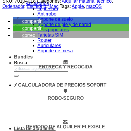
SKU:
70104018
Categories:
Alquilar material técnico
,
Accesorios
Ordenador
,
Escritorio
,
iMac
Tags:
Apple
,
macOS
Impresora
Antirrobo
Soporte de suelo
compartir
Soporte de pie y de pared
compartir
Productos populares
Tarjetas SIM
correo
Router
Auriculares
Soporte de mesa
Bundles
🚚
Busca:
ENTREGA Y RECOGIDA
⚡ CALCULADORA DE PRECIOS SOFORT
🛡️
ROBO-SEGURO
🔀
PERIODO DE ALQUILER FLEXIBLE
Lista de alquileres