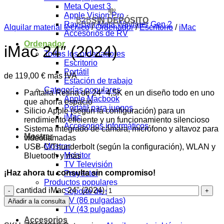
Meta Quest 3
💸
Apple Vision Pro
B2B
SIN DEPÓSITO
Ray-Ban Meta Wayfarer Gen 2
Alquilar material técnico
/
Ordenador
/
Escritorio
/
iMac
Accesorios de RV
Ordenador
iMac 24″ (2024)
Todos los ordenadores
Escritorio
Portátil
de
119,00
€
más IVA
Estación de trabajo
Categorías populares
Pantalla Retina de 24″ 4,5K en un diseño todo en uno
Apple Macbook
que ahorra espacio
Portátil para juegos
Silicio Apple (según la configuración) para un
iMac
rendimiento eficiente y un funcionamiento silencioso
Accesorios informáticos
Sistema integrado de cámara, micrófono y altavoz para
Mostrar
videollamadas
Mostrar
USB-C/Thunderbolt (según la configuración), WLAN y
Monitor
Bluetooth y más
TV Televisión
¡Haz ahora tu consulta sin compromiso!
Proyector
Productos populares
cantidad iMac 24" (2024)
Soporte de suelo de 32 a 70 pulgadas
TV (86 pulgadas)
Añadir a la consulta
TV (43 pulgadas)
Accesorios