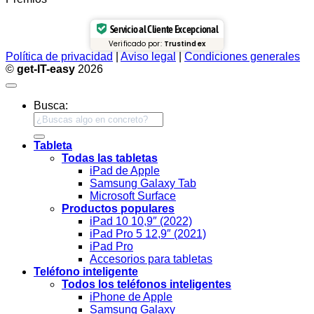
Servicio al Cliente Excepcional
Verificado por:
Trustindex
Política de privacidad
|
Aviso legal
|
Condiciones generales
©
get-IT-easy
2026
Busca:
Tableta
Todas las tabletas
iPad de Apple
Samsung Galaxy Tab
Microsoft Surface
Productos populares
iPad 10 10,9″ (2022)
iPad Pro 5 12,9″ (2021)
iPad Pro
Accesorios para tabletas
Teléfono inteligente
Todos los teléfonos inteligentes
iPhone de Apple
Samsung Galaxy