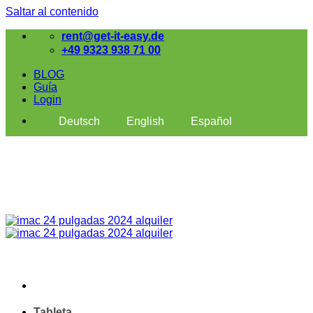
Saltar al contenido
rent@get-it-easy.de
+49 9323 938 71 00
BLOG
Guía
Login
Deutsch
English
Español
Tableta