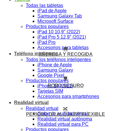
Todas las tabletas
iPad de Apple
Samsung Galaxy Tab
Microsoft Surface
Productos populares
iPad 10 10,9″ (2022)
iPad Pro 5 12,9″ (2021)
iPad Pro
Accesorios para tabletas
🚚
Teléfono inteligente
ENTREGA Y RECOGIDA
Todos los teléfonos inteligentes
iPhone de Apple
Samsung Galaxy
Google Pixel
🛡️
Productos populares
ROBO-SEGURO
iPhone 14 (2022)
Tarjetas SIM
Accesorios para smartphones
Realidad virtual
Realidad virtual
🔀
Gafas de realidad virtual
PERIODO DE ALQUILER FLEXIBLE
Realidad virtual autónoma
Realidad virtual para PC
Productos populares