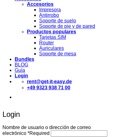
Accesorios
Impresora
Antirrobo
Soporte de suelo
Soporte de pie y de pared
Productos populares
Tarjetas SIM
Router
Auriculares
Soporte de mesa
Bundles
BLOG
Guía
Login
rent@get-it-easy.de
+49 9323 938 71 00
Deutsch
English
Español
Login
Nombre de usuario o dirección de correo
electrónico
*
Required