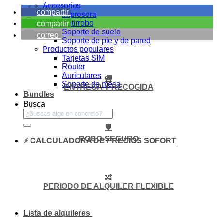
Accesorios
compartir
Impresora
Antirrobo
compartir
Soporte de suelo
correo
Soporte de pie y de pared
Productos populares
Tarjetas SIM
Router
Auriculares
🚚
Soporte de mesa
ENTREGA Y RECOGIDA
Bundles
Busca:
🛡️
ROBO-SEGURO
⚡ CALCULADORA DE PRECIOS SOFORT
🔀
PERIODO DE ALQUILER FLEXIBLE
Lista de alquileres