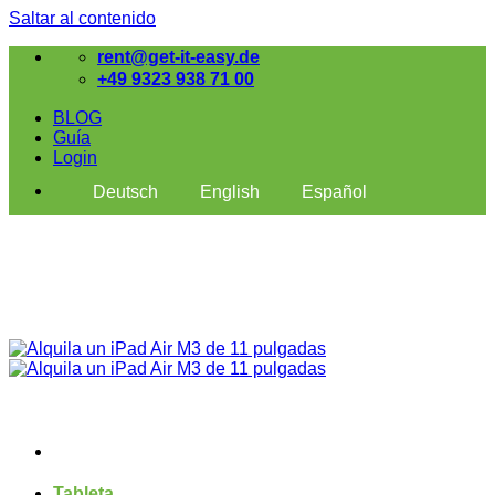
Saltar al contenido
rent@get-it-easy.de
+49 9323 938 71 00
BLOG
Guía
Login
Deutsch
English
Español
Tableta