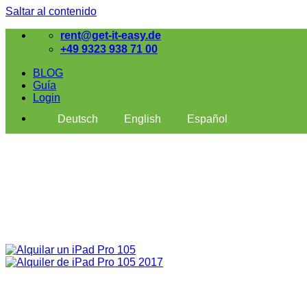
Saltar al contenido
rent@get-it-easy.de
+49 9323 938 71 00
BLOG
Guía
Login
Deutsch
English
Español