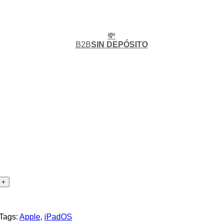
💸
B2B
SIN DEPÓSITO
Tags:
Apple
,
iPadOS