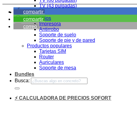
TV (86 pulgadas)
TV (43 pulgadas)
compartir
Accesorios
Accesorios
compartir
Impresora
correo
Antirrobo
Soporte de suelo
Soporte de pie y de pared
Productos populares
Tarjetas SIM
Router
Auriculares
Soporte de mesa
Bundles
Busca:
⚡ CALCULADORA DE PRECIOS SOFORT