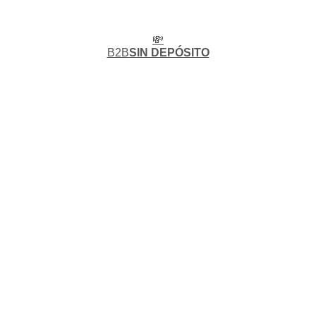
💸
B2B
SIN DEPÓSITO