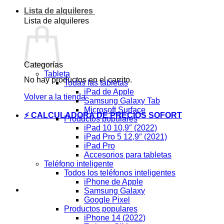
Lista de alquileres
Lista de alquileres
Categorías
Tableta
No hay productos en el carrito.
Todas las tabletas
iPad de Apple
Volver a la tienda
Samsung Galaxy Tab
Microsoft Surface
⚡ CALCULADORA DE PRECIOS SOFORT
Productos populares
iPad 10 10,9″ (2022)
iPad Pro 5 12,9″ (2021)
iPad Pro
Accesorios para tabletas
Teléfono inteligente
Todos los teléfonos inteligentes
iPhone de Apple
Samsung Galaxy
Google Pixel
Productos populares
iPhone 14 (2022)