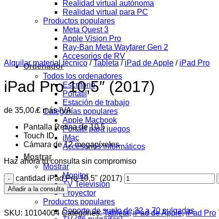
Realidad virtual autónoma
Realidad virtual para PC
Productos populares
Meta Quest 3
Apple Vision Pro
Ray-Ban Meta Wayfarer Gen 2
Accesorios de RV
Alquilar material técnico
/
Tableta
/
iPad de Apple
/
iPad Pro
Ordenador
Todos los ordenadores
iPad Pro 10,5″ (2017)
Escritorio
Portátil
Estación de trabajo
de
35,00
€
más IVA
Categorías populares
Apple Macbook
Pantalla Retina de 10,5
Portátil para juegos
Touch ID
iMac
Cámara de 12 megapíxeles
Accesorios informáticos
Mostrar
Haz ahora tu consulta sin compromiso
Mostrar
Monitor
cantidad iPad Pro 10,5" (2017)
TV Televisión
Añadir a la consulta
Proyector
Productos populares
Soporte de suelo de 32 a 70 pulgadas
SKU:
10104004
Categories:
Tableta
,
iPad de Apple
,
iPad Pro