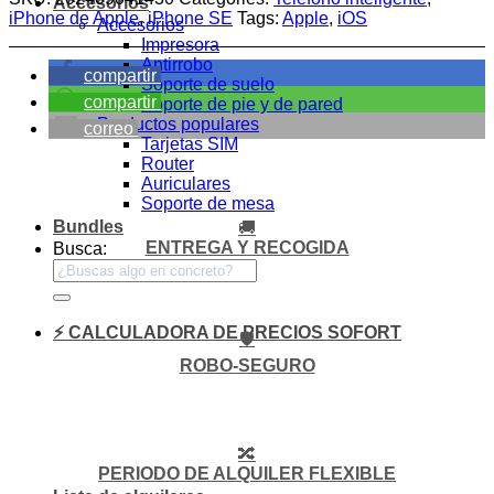
Accesorios
iPhone de Apple
,
iPhone SE
Tags:
Apple
,
iOS
Accesorios
Impresora
Antirrobo
compartir
Soporte de suelo
compartir
Soporte de pie y de pared
Productos populares
correo
Tarjetas SIM
Router
Auriculares
Soporte de mesa
Bundles
🚚
ENTREGA Y RECOGIDA
Busca:
⚡ CALCULADORA DE PRECIOS SOFORT
🛡️
ROBO-SEGURO
🔀
PERIODO DE ALQUILER FLEXIBLE