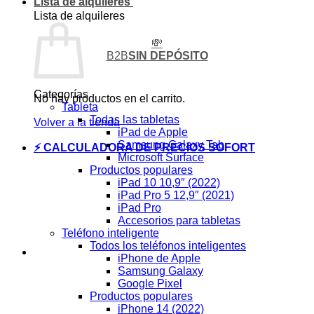
Lista de alquileres
Lista de alquileres
💸
B2B
SIN DEPÓSITO
Categorías
No hay productos en el carrito.
Tableta
Todas las tabletas
Volver a la tienda
iPad de Apple
Samsung Galaxy Tab
⚡ CALCULADORA DE PRECIOS SOFORT
Microsoft Surface
Productos populares
iPad 10 10,9″ (2022)
iPad Pro 5 12,9″ (2021)
iPad Pro
Accesorios para tabletas
Teléfono inteligente
Todos los teléfonos inteligentes
iPhone de Apple
Samsung Galaxy
Google Pixel
Productos populares
iPhone 14 (2022)