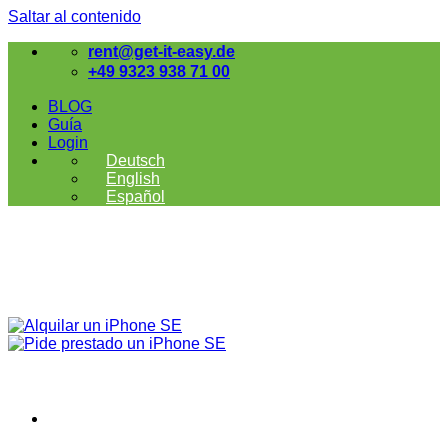
Saltar al contenido
rent@get-it-easy.de
+49 9323 938 71 00
BLOG
Guía
Login
Deutsch
English
Español