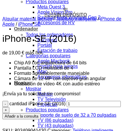
Productos populares
Meta Quest 3
💸
Apple Vision Pro
B2B
SIN DEPÓSITO
Ray-Ban Meta Wayfarer Gen 2
Alquilar material técnico
/
Teléfono inteligente
/
iPhone de
Accesorios de RV
Apple
/
iPhone SE
Ordenador
Todos los ordenadores
iPhone SE (2016)
Escritorio
Portátil
Estación de trabajo
de
19,00
€
más IVA
Categorías populares
Apple Macbook
Chip A9 con arquitectura de 64 bits
Portátil para juegos
Pantalla LCD multitáctil de 4
iMac
Formato agradablemente manejable
Accesorios informáticos
Cámara de 12 MP con objetivo gran angular
Mostrar
Grabación de vídeo 4K con audio estéreo
Mostrar
¡Envía ya tu solicitud sin compromiso!
Monitor
TV Televisión
cantidad iPhone SE (2016)
Proyector
Productos populares
Soporte de suelo de 32 a 70 pulgadas
Añadir a la consulta
TV (86 pulgadas)
TV (43 pulgadas)
SKU:
202409041430
Categories:
Teléfono inteligente
,