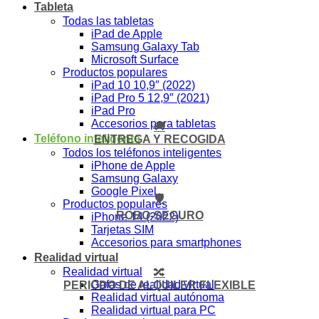
Tableta
Todas las tabletas
iPad de Apple
Samsung Galaxy Tab
Microsoft Surface
Productos populares
iPad 10 10,9″ (2022)
iPad Pro 5 12,9″ (2021)
iPad Pro
Accesorios para tabletas
🚚
Teléfono inteligente
ENTREGA Y RECOGIDA
Todos los teléfonos inteligentes
iPhone de Apple
Samsung Galaxy
Google Pixel
🛡️
Productos populares
ROBO-SEGURO
iPhone 14 (2022)
Tarjetas SIM
Accesorios para smartphones
Realidad virtual
Realidad virtual
🔀
Gafas de realidad virtual
PERIODO DE ALQUILER FLEXIBLE
Realidad virtual autónoma
Realidad virtual para PC