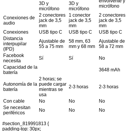
envolvente y
3D y
3D y
micrófono
micrófono
micrófono
2 conectores
1 conector
2 conectores
Conexiones de
jack de 3,5
jack de 3,5
jack de 3,5
audio
mm
mm
mm
Conexiones
USB tipo C
USB tipo C
USB tipo C
Distancia
Ajustable de
58 mm, 63
Ajustable de
interpupilar
55 a 75 mm
mm y 68 mm
58 a 72 mm
(IPD)
Facebook
Sí
Sí
No
necesita
Capacidad de la
3648 mAh
batería
2 horas; se
Autonomía de la
puede cargar
2-3 horas
2-3 horas
batería
mientras se
usa
Con cable
No
No
No
Se necesitan
No
No
No
periféricos
#section_819991813 {
padding-top: 30px;