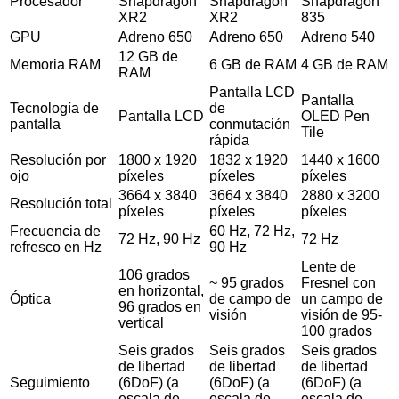
Procesador
Snapdragon
Snapdragon
Snapdragon
XR2
XR2
835
GPU
Adreno 650
Adreno 650
Adreno 540
12 GB de
Memoria RAM
6 GB de RAM
4 GB de RAM
RAM
Pantalla LCD
Pantalla
Tecnología de
de
Pantalla LCD
OLED Pen
pantalla
conmutación
Tile
rápida
Resolución por
1800 x 1920
1832 x 1920
1440 x 1600
ojo
píxeles
píxeles
píxeles
3664 x 3840
3664 x 3840
2880 x 3200
Resolución total
píxeles
píxeles
píxeles
Frecuencia de
60 Hz, 72 Hz,
72 Hz, 90 Hz
72 Hz
refresco en Hz
90 Hz
Lente de
106 grados
~ 95 grados
Fresnel con
en horizontal,
Óptica
de campo de
un campo de
96 grados en
visión
visión de 95-
vertical
100 grados
Seis grados
Seis grados
Seis grados
de libertad
de libertad
de libertad
Seguimiento
(6DoF) (a
(6DoF) (a
(6DoF) (a
escala de
escala de
escala de