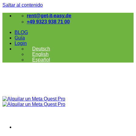
Saltar al contenido
rent@get-it-easy.de
+49 9323 938 71 00
BLOG
Guía
Login
Deutsch
English
Español