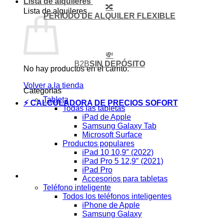
Lista de alquileres
🔀
Lista de alquileres
PERIODO DE ALQUILER FLEXIBLE
💸
B2B
SIN DEPÓSITO
No hay productos en el carrito.
Volver a la tienda
Categorías
Tableta
⚡ CALCULADORA DE PRECIOS SOFORT
Todas las tabletas
iPad de Apple
Samsung Galaxy Tab
Microsoft Surface
Productos populares
iPad 10 10,9″ (2022)
iPad Pro 5 12,9″ (2021)
iPad Pro
Accesorios para tabletas
Teléfono inteligente
Todos los teléfonos inteligentes
iPhone de Apple
Samsung Galaxy