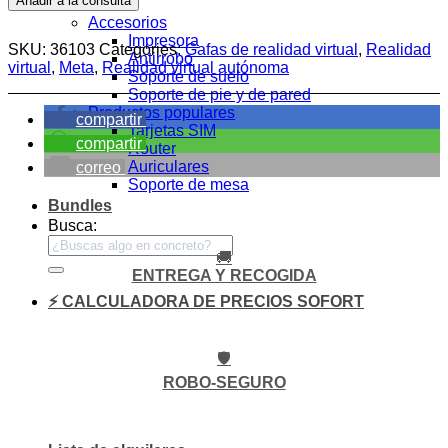
Añadir a la consulta
Accesorios
Accesorios
Impresora
SKU:
36103
Categories:
Gafas de realidad virtual
,
Realidad
Antirrobo
virtual
,
Meta
,
Realidad virtual autónoma
Soporte de suelo
Soporte de pie y de pared
Productos populares
compartir
Tarjetas SIM
compartir
Router
Auriculares
correo
Soporte de mesa
Bundles
Busca:
🚚
ENTREGA Y RECOGIDA
⚡ CALCULADORA DE PRECIOS SOFORT
🛡️
ROBO-SEGURO