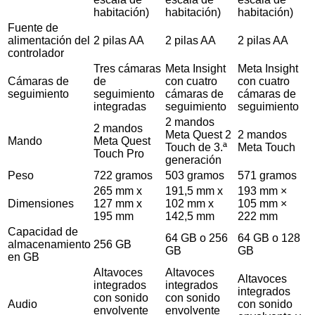
habitación)
habitación)
habitación)
Fuente de
alimentación del
2 pilas AA
2 pilas AA
2 pilas AA
controlador
Tres cámaras
Meta Insight
Meta Insight
Cámaras de
de
con cuatro
con cuatro
seguimiento
seguimiento
cámaras de
cámaras de
integradas
seguimiento
seguimiento
2 mandos
2 mandos
Meta Quest 2
2 mandos
Mando
Meta Quest
Touch de 3.ª
Meta Touch
Touch Pro
generación
Peso
722 gramos
503 gramos
571 gramos
265 mm x
191,5 mm x
193 mm ×
Dimensiones
127 mm x
102 mm x
105 mm ×
195 mm
142,5 mm
222 mm
Capacidad de
64 GB o 256
64 GB o 128
almacenamiento
256 GB
GB
GB
en GB
Altavoces
Altavoces
Altavoces
integrados
integrados
integrados
con sonido
con sonido
Audio
con sonido
envolvente
envolvente