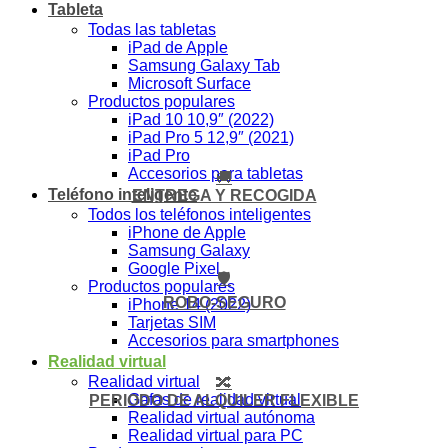
Tableta
Todas las tabletas
iPad de Apple
Samsung Galaxy Tab
Microsoft Surface
Productos populares
iPad 10 10,9″ (2022)
iPad Pro 5 12,9″ (2021)
iPad Pro
Accesorios para tabletas
🚚
Teléfono inteligente
ENTREGA Y RECOGIDA
Todos los teléfonos inteligentes
iPhone de Apple
Samsung Galaxy
Google Pixel
🛡️
Productos populares
ROBO-SEGURO
iPhone 14 (2022)
Tarjetas SIM
Accesorios para smartphones
Realidad virtual
Realidad virtual
🔀
Gafas de realidad virtual
PERIODO DE ALQUILER FLEXIBLE
Realidad virtual autónoma
Realidad virtual para PC