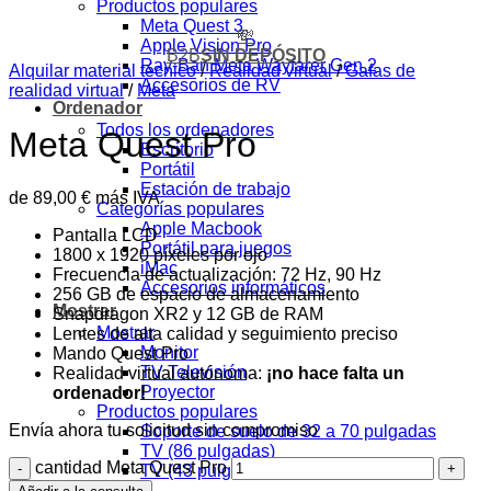
Productos populares
Meta Quest 3
💸
Apple Vision Pro
B2B
SIN DEPÓSITO
Ray-Ban Meta Wayfarer Gen 2
Alquilar material técnico
/
Realidad virtual
/
Gafas de
Accesorios de RV
realidad virtual
/
Meta
Ordenador
Todos los ordenadores
Meta Quest Pro
Escritorio
Portátil
Estación de trabajo
de
89,00
€
más IVA
Categorías populares
Apple Macbook
Pantalla LCD
Portátil para juegos
1800 x 1920 píxeles por ojo
iMac
Frecuencia de actualización: 72 Hz, 90 Hz
Accesorios informáticos
256 GB de espacio de almacenamiento
Mostrar
Snapdragon XR2 y 12 GB de RAM
Mostrar
Lentes de alta calidad y seguimiento preciso
Monitor
Mando Quest Pro
TV Televisión
Realidad virtual autónoma:
¡no hace falta un
Proyector
ordenador!
Productos populares
Envía ahora tu solicitud sin compromiso
Soporte de suelo de 32 a 70 pulgadas
TV (86 pulgadas)
cantidad Meta Quest Pro
TV (43 pulgadas)