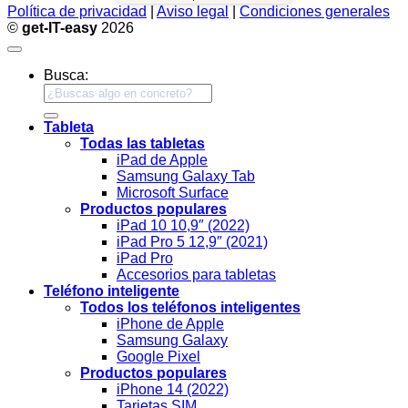
Política de privacidad
|
Aviso legal
|
Condiciones generales
©
get-IT-easy
2026
Busca:
Tableta
Todas las tabletas
iPad de Apple
Samsung Galaxy Tab
Microsoft Surface
Productos populares
iPad 10 10,9″ (2022)
iPad Pro 5 12,9″ (2021)
iPad Pro
Accesorios para tabletas
Teléfono inteligente
Todos los teléfonos inteligentes
iPhone de Apple
Samsung Galaxy
Google Pixel
Productos populares
iPhone 14 (2022)
Tarjetas SIM