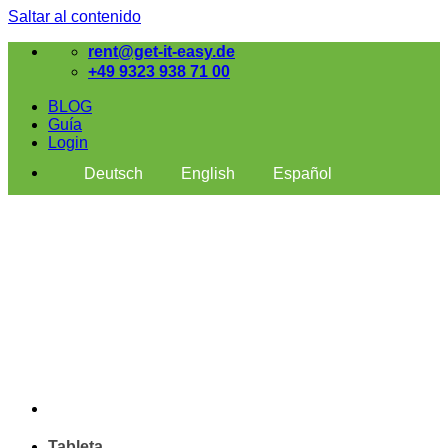
Saltar al contenido
rent@get-it-easy.de
+49 9323 938 71 00
BLOG
Guía
Login
Deutsch
English
Español
Tableta