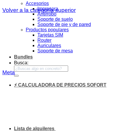
Accesorios
Impresora
Volver a la categoría superior
Antirrobo
Soporte de suelo
Soporte de pie y de pared
Productos populares
Tarjetas SIM
Router
Auriculares
Soporte de mesa
Bundles
Busca:
Meta
⚡ CALCULADORA DE PRECIOS SOFORT
Lista de alquileres