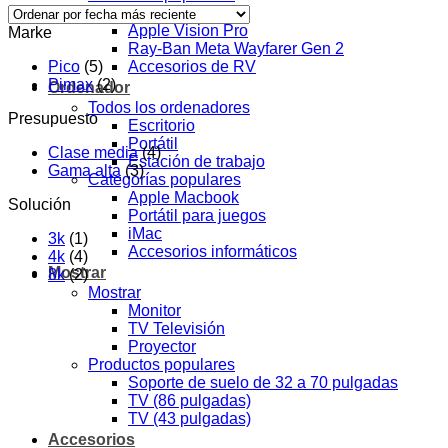
Meta Quest 3
Apple Vision Pro
Marke
Ray-Ban Meta Wayfarer Gen 2
Pico
(5)
Accesorios de RV
Pimax
(2)
Ordenador
Todos los ordenadores
Presupuesto
Escritorio
Portátil
Clase media
(4)
Estación de trabajo
Gama alta
(3)
Categorías populares
Apple Macbook
Solución
Portátil para juegos
iMac
3k
(1)
Accesorios informáticos
4k
(4)
Mostrar
8k
(2)
Mostrar
Monitor
TV Televisión
Proyector
Productos populares
Soporte de suelo de 32 a 70 pulgadas
TV (86 pulgadas)
TV (43 pulgadas)
Accesorios