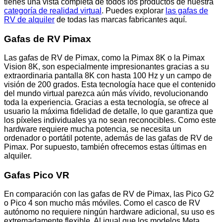
tienes una vista completa de todos los productos de nuestra
categoría de realidad virtual
. Puedes explorar
las gafas de
RV de alquiler
de todas las marcas fabricantes aquí.
Gafas de RV Pimax
Las gafas de RV de Pimax, como la Pimax 8K o la Pimax
Vision 8K, son especialmente impresionantes gracias a su
extraordinaria pantalla 8K con hasta 100 Hz y un campo de
visión de 200 grados. Esta tecnología hace que el contenido
del mundo virtual parezca aún más vívido, revolucionando
toda la experiencia. Gracias a esta tecnología, se ofrece al
usuario la máxima fidelidad de detalle, lo que garantiza que
los píxeles individuales ya no sean reconocibles. Como este
hardware requiere mucha potencia, se necesita un
ordenador o portátil potente, además de las gafas de RV de
Pimax. Por supuesto, también ofrecemos estas últimas en
alquiler.
Gafas Pico VR
En comparación con las gafas de RV de Pimax, las Pico G2
o Pico 4 son mucho más móviles. Como el casco de RV
autónomo no requiere ningún hardware adicional, su uso es
extremadamente flexible. Al igual que los modelos Meta