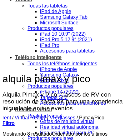
Todas las tabletas
iPad de Apple
Samsung Galaxy Tab
Microsoft Surface
Productos populares
iPad 10 10,9″ (2022)
iPad Pro 5 12,9″ (2021)
iPad Pro
Accesorios para tabletas
Teléfono inteligente
Todos los teléfonos inteligentes
iPhone de Apple
Samsung Galaxy
alquila pimax y pico
Google Pixel
Productos populares
iPhone 14 (2022)
Alquila Pimax y Pico: Cascos de RV con
Tarjetas SIM
resolución de hasta 8K para una experiencia
Accesorios para smartphones
inigualable en tus eventos
Realidad virtual
Realidad virtual
rent
/
Virtual Reality
/
VR glasses
/
Pimax/Pico
Gafas de realidad virtual
Filtro
Realidad virtual autónoma
Realidad virtual para PC
Mostrando 8 resultado
Ordenado por los últimos
Productos populares