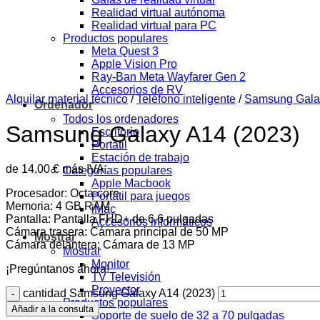
Realidad virtual autónoma
Realidad virtual para PC
Productos populares
Meta Quest 3
Apple Vision Pro
Ray-Ban Meta Wayfarer Gen 2
Accesorios de RV
Alquilar material técnico
/
Teléfono inteligente
/
Samsung Gala
Ordenador
Todos los ordenadores
Samsung Galaxy A14 (2023)
Escritorio
Portátil
Estación de trabajo
de
14,00
€
más IVA
Categorías populares
Apple Macbook
Procesador: Octa-core
Portátil para juegos
Memoria: 4 GB RAM
iMac
Pantalla: Pantalla FHD+ de 6,6 pulgadas
Accesorios informáticos
Cámara trasera: Cámara principal de 50 MP
Mostrar
Cámara delantera: Cámara de 13 MP
Mostrar
Monitor
¡Pregúntanos ahora!
TV Televisión
Proyector
cantidad Samsung Galaxy A14 (2023)
Productos populares
Añadir a la consulta
Soporte de suelo de 32 a 70 pulgadas