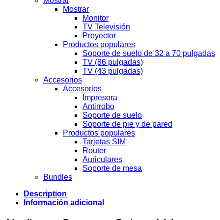
Mostrar
Mostrar
Monitor
TV Televisión
Proyector
Productos populares
Soporte de suelo de 32 a 70 pulgadas
TV (86 pulgadas)
TV (43 pulgadas)
Accesorios
Accesorios
Impresora
Antirrobo
Soporte de suelo
Soporte de pie y de pared
Productos populares
Tarjetas SIM
Router
Auriculares
Soporte de mesa
Bundles
Description
Información adicional