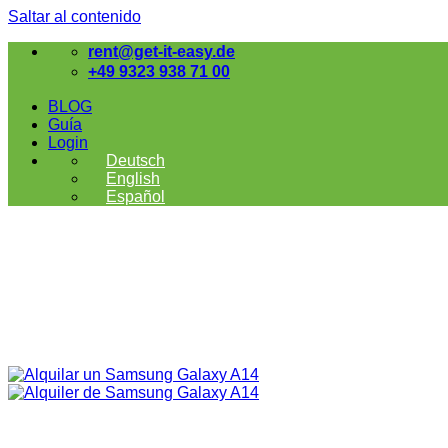
Saltar al contenido
rent@get-it-easy.de
+49 9323 938 71 00
BLOG
Guía
Login
Deutsch
English
Español