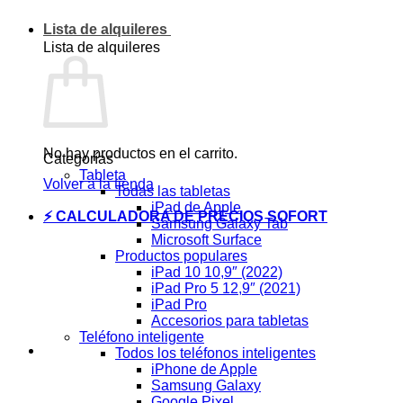
Lista de alquileres
Lista de alquileres
No hay productos en el carrito.
Categorías
Tableta
Volver a la tienda
Todas las tabletas
iPad de Apple
⚡ CALCULADORA DE PRECIOS SOFORT
Samsung Galaxy Tab
Microsoft Surface
Productos populares
iPad 10 10,9″ (2022)
iPad Pro 5 12,9″ (2021)
iPad Pro
Accesorios para tabletas
Teléfono inteligente
Todos los teléfonos inteligentes
iPhone de Apple
Samsung Galaxy
Google Pixel