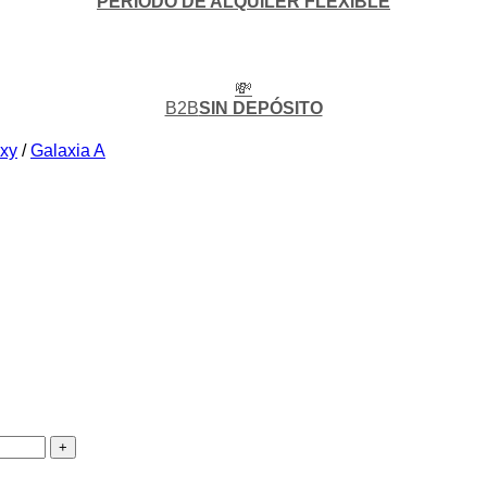
PERIODO DE ALQUILER FLEXIBLE
💸
B2B
SIN DEPÓSITO
xy
/
Galaxia A