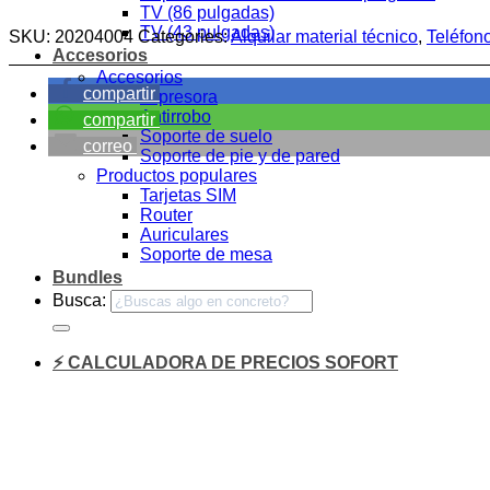
TV (86 pulgadas)
TV (43 pulgadas)
SKU:
20204004
Categories:
Alquilar material técnico
,
Teléfono
Accesorios
Accesorios
compartir
Impresora
Antirrobo
compartir
Soporte de suelo
correo
Soporte de pie y de pared
Productos populares
Tarjetas SIM
Router
Auriculares
Soporte de mesa
Bundles
Busca:
⚡ CALCULADORA DE PRECIOS SOFORT