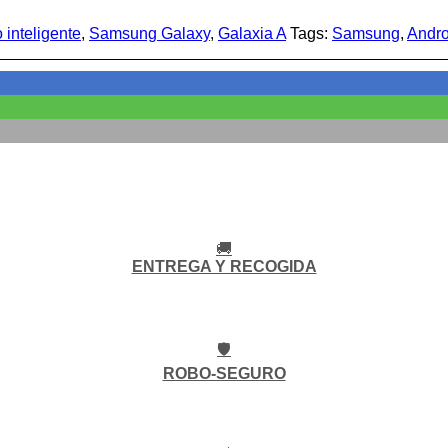
 inteligente
,
Samsung Galaxy
,
Galaxia A
Tags:
Samsung
,
Andro
🚚
ENTREGA Y RECOGIDA
🛡️
ROBO-SEGURO