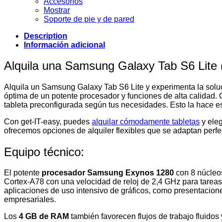
Accesorios
Mostrar
Soporte de pie y de pared
Description
Información adicional
Alquila una Samsung Galaxy Tab S6 Lite (
Alquila un Samsung Galaxy Tab S6 Lite y experimenta la solu
óptima de un potente procesador y funciones de alta calidad. Co
tableta preconfigurada según tus necesidades. Esto la hace es
Con get-IT-easy, puedes
alquilar cómodamente tabletas
y eleg
ofrecemos opciones de alquiler flexibles que se adaptan perf
Equipo técnico:
El potente
procesador Samsung Exynos 1280
con 8 núcleos
Cortex-A78 con una velocidad de reloj de 2,4 GHz para tareas
aplicaciones de uso intensivo de gráficos, como presentacione
empresariales.
Los
4 GB de RAM
también favorecen flujos de trabajo fluidos