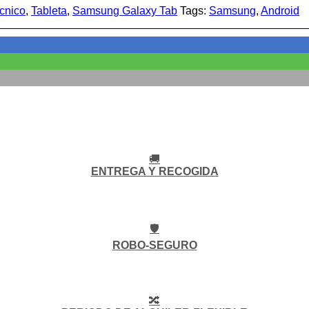
écnico
,
Tableta
,
Samsung Galaxy Tab
Tags:
Samsung
,
Android
🚚
ENTREGA Y RECOGIDA
🛡️
ROBO-SEGURO
🔀