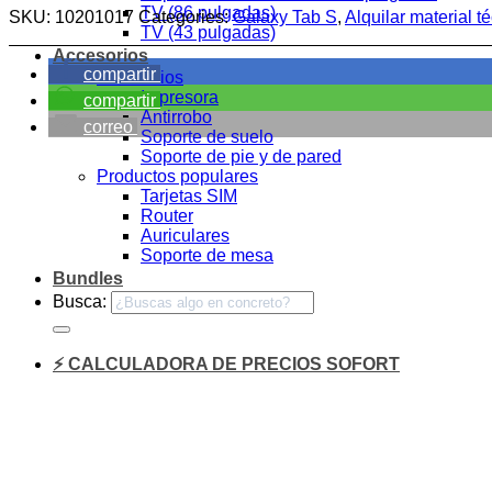
TV (86 pulgadas)
SKU:
10201017
Categories:
Galaxy Tab S
,
Alquilar material t
TV (43 pulgadas)
Accesorios
compartir
Accesorios
Impresora
compartir
Antirrobo
correo
Soporte de suelo
Soporte de pie y de pared
Productos populares
Tarjetas SIM
Router
Auriculares
Soporte de mesa
Bundles
Busca:
⚡ CALCULADORA DE PRECIOS SOFORT