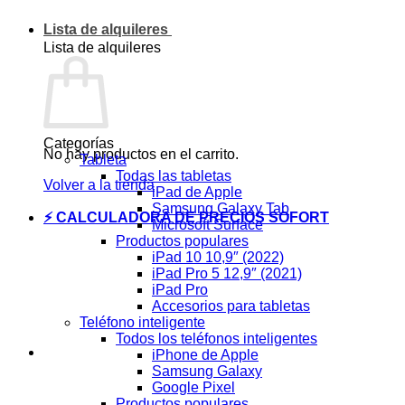
Lista de alquileres
Lista de alquileres
Categorías
No hay productos en el carrito.
Tableta
Todas las tabletas
Volver a la tienda
iPad de Apple
Samsung Galaxy Tab
⚡ CALCULADORA DE PRECIOS SOFORT
Microsoft Surface
Productos populares
iPad 10 10,9″ (2022)
iPad Pro 5 12,9″ (2021)
iPad Pro
Accesorios para tabletas
Teléfono inteligente
Todos los teléfonos inteligentes
iPhone de Apple
Samsung Galaxy
Google Pixel
Productos populares