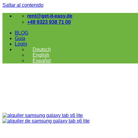
Saltar al contenido
rent@get-it-easy.de
+49 9323 938 71 00
BLOG
Guía
Login
Deutsch
English
Español