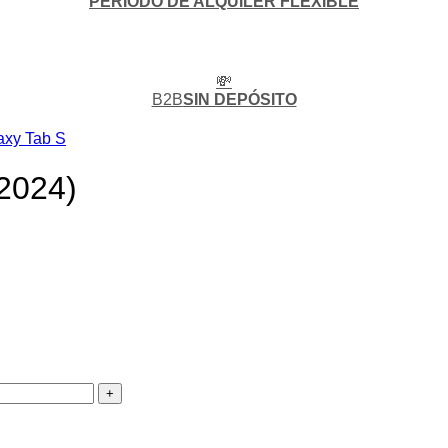
PERIODO DE ALQUILER FLEXIBLE
💸
B2B
SIN DEPÓSITO
axy Tab S
2024)