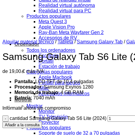
Realidad virtual autónoma
Realidad virtual para PC
Productos populares
Meta Quest 3
Apple Vision Pro
Ray-Ban Meta Wayfarer Gen 2
Accesorios de RV
Alquilar material técnico
/
Tableta
/
Samsung Galaxy Tab
/
Gal
Ordenador
Todos los ordenadores
Samsung Galaxy Tab S6 Lite (
Escritorio
Portátil
Estación de trabajo
de
19,00
€
más IVA
Categorías populares
Apple Macbook
Pantalla
: LCD TFT de 10,4 pulgadas
Portátil para juegos
Procesador
: Samsung Exynos 1280
iMac
Memoria de trabajo
: 4 GB RAM
Accesorios informáticos
Batería
: 7040 mAh
Mostrar
Mostrar
Infórmate ahora sin compromiso
Monitor
TV Televisión
cantidad Samsung Galaxy Tab S6 Lite (2024)
Proyector
Añadir a la consulta
Productos populares
Soporte de suelo de 32 a 70 pulgadas