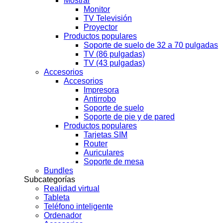
Mostrar
Monitor
TV Televisión
Proyector
Productos populares
Soporte de suelo de 32 a 70 pulgadas
TV (86 pulgadas)
TV (43 pulgadas)
Accesorios
Accesorios
Impresora
Antirrobo
Soporte de suelo
Soporte de pie y de pared
Productos populares
Tarjetas SIM
Router
Auriculares
Soporte de mesa
Bundles
Subcategorías
Realidad virtual
Tableta
Teléfono inteligente
Ordenador