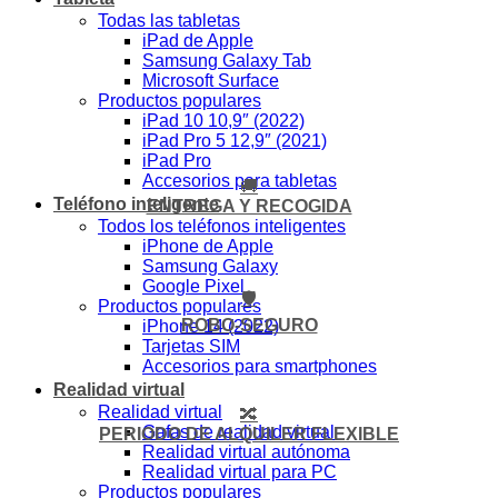
Todas las tabletas
iPad de Apple
Samsung Galaxy Tab
Microsoft Surface
Productos populares
iPad 10 10,9″ (2022)
iPad Pro 5 12,9″ (2021)
iPad Pro
Accesorios para tabletas
🚚
Teléfono inteligente
ENTREGA Y RECOGIDA
Todos los teléfonos inteligentes
iPhone de Apple
Samsung Galaxy
Google Pixel
🛡️
Productos populares
ROBO-SEGURO
iPhone 14 (2022)
Tarjetas SIM
Accesorios para smartphones
Realidad virtual
Realidad virtual
🔀
Gafas de realidad virtual
PERIODO DE ALQUILER FLEXIBLE
Realidad virtual autónoma
Realidad virtual para PC
Productos populares