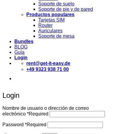
Soporte de suelo
Soporte de pie y de pared
Productos populares
Tarjetas SIM
Router
Auriculares
Soporte de mesa
Bundles
BLOG
Guía
Login
rent@get-it-easy.de
+49 9323 938 71 00
Deutsch
English
Español
Login
Nombre de usuario o dirección de correo
electrónico
*
Required
Password
*
Required