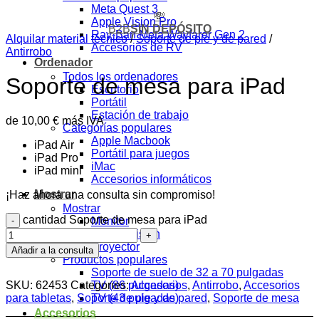
Meta Quest 3
💸
Apple Vision Pro
B2B
SIN DEPÓSITO
Ray-Ban Meta Wayfarer Gen 2
Alquilar material técnico
/
Soporte de pie y de pared
/
Accesorios de RV
Antirrobo
Ordenador
Todos los ordenadores
Soporte de mesa para iPad
Escritorio
Portátil
Estación de trabajo
de
10,00
€
más IVA
Categorías populares
Apple Macbook
iPad Air
Portátil para juegos
iPad Pro
iMac
iPad mini
Accesorios informáticos
Mostrar
¡Haz ahora una consulta sin compromiso!
Mostrar
cantidad Soporte de mesa para iPad
Monitor
TV Televisión
Proyector
Añadir a la consulta
Productos populares
Soporte de suelo de 32 a 70 pulgadas
SKU:
62453
Categories:
Accesorios
,
Antirrobo
,
Accesorios
TV (86 pulgadas)
para tabletas
,
Soporte de pie y de pared
,
Soporte de mesa
TV (43 pulgadas)
Accesorios