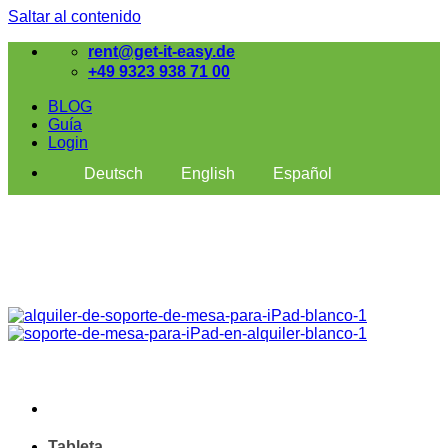
Saltar al contenido
rent@get-it-easy.de
+49 9323 938 71 00
BLOG
Guía
Login
Deutsch
English
Español
Tableta