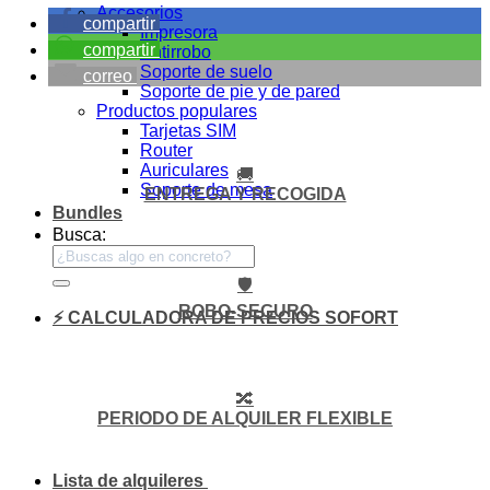
Accesorios
compartir
Impresora
compartir
Antirrobo
Soporte de suelo
correo
Soporte de pie y de pared
Productos populares
Tarjetas SIM
Router
Auriculares
🚚
Soporte de mesa
ENTREGA Y RECOGIDA
Bundles
Busca:
🛡️
ROBO-SEGURO
⚡ CALCULADORA DE PRECIOS SOFORT
🔀
PERIODO DE ALQUILER FLEXIBLE
Lista de alquileres