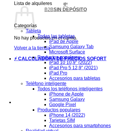
Lista de alquileres
💸
B2B
SIN DEPÓSITO
Categorías
Tableta
Todas las tabletas
No hay productos en el carrito.
iPad de Apple
Samsung Galaxy Tab
Volver a la tienda
Microsoft Surface
Productos populares
⚡ CALCULADORA DE PRECIOS SOFORT
iPad 10 10,9″ (2022)
iPad Pro 5 12,9″ (2021)
iPad Pro
Accesorios para tabletas
Teléfono inteligente
Todos los teléfonos inteligentes
iPhone de Apple
Samsung Galaxy
Google Pixel
Productos populares
iPhone 14 (2022)
Tarjetas SIM
Accesorios para smartphones
Realidad virtual