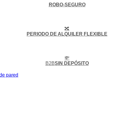
ROBO-SEGURO
🔀
PERIODO DE ALQUILER FLEXIBLE
💸
B2B
SIN DEPÓSITO
de pared