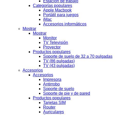
Estación de trabajo
Categorías populares
Apple Macbook
Portátil para juegos
iMac
Accesorios informáticos
Mostrar
Mostrar
Monitor
TV Televisión
Proyector
Productos populares
Soporte de suelo de 32 a 70 pulgadas
TV (86 pulgadas)
TV (43 pulgadas)
Accesorios
Accesorios
Impresora
Antirrobo
Soporte de suelo
Soporte de pie y de pared
Productos populares
Tarjetas SIM
Router
Auriculares