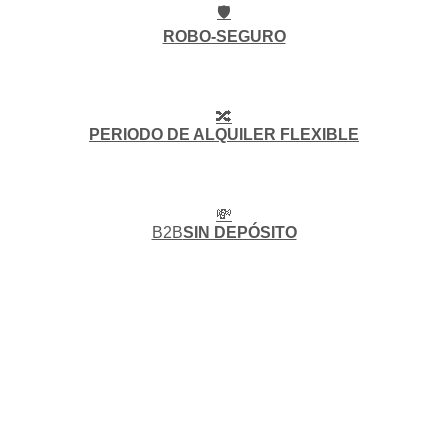
🛡️
ROBO-SEGURO
🔀
PERIODO DE ALQUILER FLEXIBLE
💸
B2B
SIN DEPÓSITO