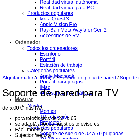
Realidad virtual autónoma
Realidad virtual para PC
Productos populares
Meta Quest 3
Apple Vision Pro
Ray-Ban Meta Wayfarer Gen 2
Accesorios de RV
Ordenador
Todos los ordenadores
Escritorio
Portátil
Estación de trabajo
Categorías populares
Apple Macbook
Alquilar material técnico
/
Soporte de pie y de pared
/
Soporte 
Portátil para juegos
iMac
Soporte de pared para TV
Accesorios informáticos
Mostrar
Mostrar
de
5,00
€
más IVA
Monitor
TV Televisión
para televisores de 23″ a 65
Proyector
se adapta a todos nuestros televisores
Productos populares
Fácil montaje
Soporte de suelo de 32 a 70 pulgadas
Sujeción segura