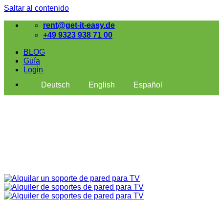
Saltar al contenido
rent@get-it-easy.de
+49 9323 938 71 00
BLOG
Guía
Login
Deutsch
English
Español