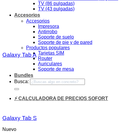
TV (86 pulgadas)
TV (43 pulgadas)
Accesorios
Accesorios
Impresora
Antirrobo
Soporte de suelo
Soporte de pie y de pared
Productos populares
Tarjetas SIM
Galaxy Tab A
Router
Auriculares
Soporte de mesa
Bundles
Busca:
⚡ CALCULADORA DE PRECIOS SOFORT
Galaxy Tab S
Nuevo