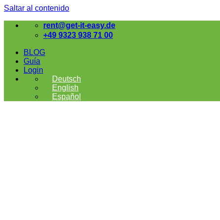
Saltar al contenido
rent@get-it-easy.de
+49 9323 938 71 00
BLOG
Guía
Login
Deutsch
English
Español