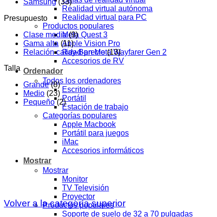
Samsung
(33)
Realidad virtual autónoma
Realidad virtual para PC
Presupuesto
Productos populares
Clase media
(9)
Meta Quest 3
Gama alta
(11)
Apple Vision Pro
Relación calidad-precio
(13)
Ray-Ban Meta Wayfarer Gen 2
Accesorios de RV
Talla
Ordenador
Todos los ordenadores
Grande
(8)
Escritorio
Medio
(23)
Portátil
Pequeño
(2)
Estación de trabajo
Categorías populares
Apple Macbook
Portátil para juegos
iMac
Accesorios informáticos
Mostrar
Mostrar
Monitor
TV Televisión
Proyector
Volver a la categoría superior
Productos populares
Soporte de suelo de 32 a 70 pulgadas