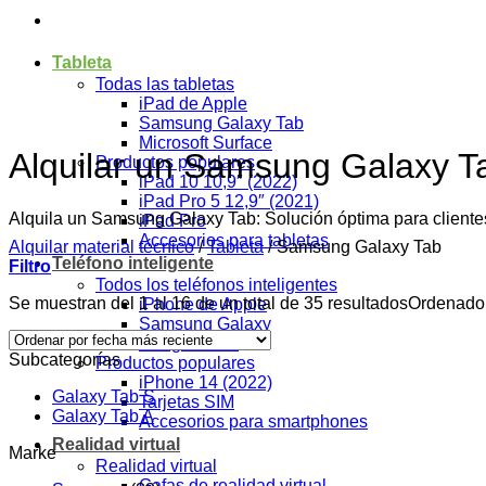
Tableta
Todas las tabletas
iPad de Apple
Samsung Galaxy Tab
Microsoft Surface
Alquilar un Samsung Galaxy T
Productos populares
iPad 10 10,9″ (2022)
iPad Pro 5 12,9″ (2021)
Alquila un Samsung Galaxy Tab: Solución óptima para cliente
iPad Pro
Accesorios para tabletas
Alquilar material técnico
/
Tableta
/
Samsung Galaxy Tab
Teléfono inteligente
Filtro
Todos los teléfonos inteligentes
Se muestran del 1 al 16 de un total de 35 resultados
Ordenado 
iPhone de Apple
Samsung Galaxy
Google Pixel
Subcategorías
Productos populares
iPhone 14 (2022)
Galaxy Tab S
Tarjetas SIM
Galaxy Tab A
Accesorios para smartphones
Realidad virtual
Marke
Realidad virtual
Gafas de realidad virtual