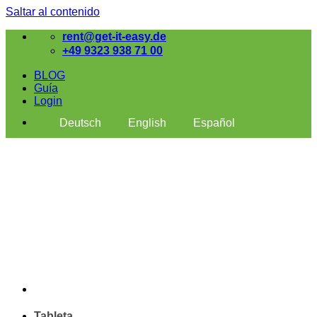
Saltar al contenido
rent@get-it-easy.de
+49 9323 938 71 00
BLOG
Guía
Login
Deutsch
English
Español
Tableta