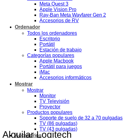
Meta Quest 3
Apple Vision Pro
Ray-Ban Meta Wayfarer Gen 2
Accesorios de RV
Ordenador
Todos los ordenadores
Escritorio
Portátil
Estación de trabajo
Categorías populares
Apple Macbook
Portátil para juegos
iMac
Accesorios informáticos
Mostrar
Mostrar
Monitor
TV Televisión
Proyector
Productos populares
Soporte de suelo de 32 a 70 pulgadas
TV (86 pulgadas)
TV (43 pulgadas)
Alquilar Logitech
Accesorios