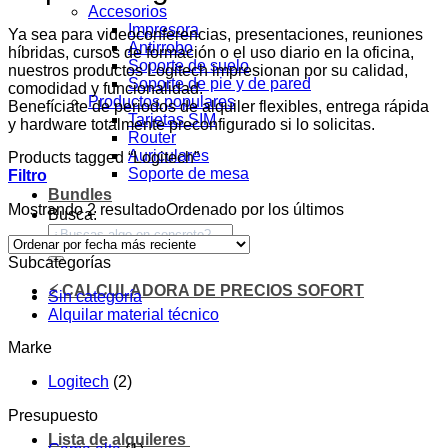
Accesorios
Impresora
Ya sea para videoconferencias, presentaciones, reuniones
Antirrobo
híbridas, cursos de formación o el uso diario en la oficina,
Soporte de suelo
nuestros productos Logitech impresionan por su calidad,
Soporte de pie y de pared
comodidad y funcionalidad.
Productos populares
Benefíciate de periodos de alquiler flexibles, entrega rápida
Tarjetas SIM
y hardware totalmente preconfigurado si lo solicitas.
Router
Auriculares
Products tagged “Logitech”
Soporte de mesa
Filtro
Bundles
Mostrando 2 resultado
Ordenado por los últimos
Busca:
Subcategorías
⚡ CALCULADORA DE PRECIOS SOFORT
Sin categoría
Alquilar material técnico
Marke
Logitech
(2)
Presupuesto
Lista de alquileres