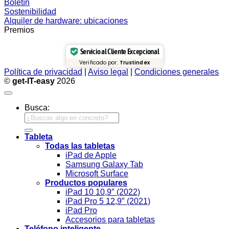
Boletín
Sostenibilidad
Alquiler de hardware: ubicaciones
Premios
Servicio al Cliente Excepcional
Verificado por:
Trustindex
Política de privacidad
|
Aviso legal
|
Condiciones generales
©
get-IT-easy
2026
Busca:
Tableta
Todas las tabletas
iPad de Apple
Samsung Galaxy Tab
Microsoft Surface
Productos populares
iPad 10 10,9″ (2022)
iPad Pro 5 12,9″ (2021)
iPad Pro
Accesorios para tabletas
Teléfono inteligente