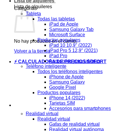
Lista de alquileres
Lista de alquileres
Categorías
Tableta
Todas las tabletas
iPad de Apple
Samsung Galaxy Tab
Microsoft Surface
Productos populares
No hay productos en el carrito.
iPad 10 10,9″ (2022)
iPad Pro 5 12,9″ (2021)
Volver a la tienda
iPad Pro
Accesorios para tabletas
⚡ CALCULADORA DE PRECIOS SOFORT
Teléfono inteligente
Todos los teléfonos inteligentes
iPhone de Apple
Samsung Galaxy
Google Pixel
Productos populares
iPhone 14 (2022)
Tarjetas SIM
Accesorios para smartphones
Realidad virtual
Realidad virtual
Gafas de realidad virtual
Realidad virtual autónoma