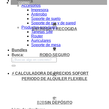
Accesorios
correo
Accesorios
Impresora
Antirrobo
Soporte de suelo
Soporte de pie y de pared
🚚
Productos populares
ENTREGA Y RECOGIDA
Tarjetas SIM
Router
Auriculares
Soporte de mesa
🛡️
Bundles
ROBO-SEGURO
Busca:
⚡ CALCULADORA DE PRECIOS SOFORT
🔀
PERIODO DE ALQUILER FLEXIBLE
💸
B2B
SIN DEPÓSITO