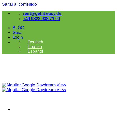
Saltar al contenido
rent@get-it-easy.de
+49 9323 938 71 00
BLOG
Guía
Login
Deutsch
English
Español