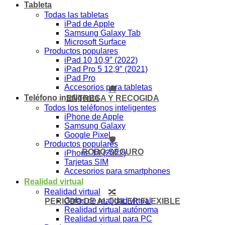
Tableta
Todas las tabletas
iPad de Apple
Samsung Galaxy Tab
Microsoft Surface
Productos populares
iPad 10 10,9″ (2022)
iPad Pro 5 12,9″ (2021)
iPad Pro
Accesorios para tabletas
🚚
Teléfono inteligente
ENTREGA Y RECOGIDA
Todos los teléfonos inteligentes
iPhone de Apple
Samsung Galaxy
Google Pixel
🛡️
Productos populares
ROBO-SEGURO
iPhone 14 (2022)
Tarjetas SIM
Accesorios para smartphones
Realidad virtual
Realidad virtual
🔀
Gafas de realidad virtual
PERIODO DE ALQUILER FLEXIBLE
Realidad virtual autónoma
Realidad virtual para PC