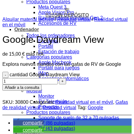
Productos populares
Meta Quest 3
💸
Apple Vision Pro
B2B
SIN DEPÓSITO
Ray-Ban Meta Wayfarer Gen 2
Alquilar material técnico
/
Realidad virtual
/
Realidad virtual
Accesorios de RV
en el móvil
Ordenador
Todos los ordenadores
Google Daydream View
Escritorio
Portátil
Estación de trabajo
de
15,00
€
más IVA
Categorías populares
Apple Macbook
Explora nuevos mundos con las gafas de RV de Google
Portátil para juegos
iMac
cantidad Google Daydream View
Accesorios informáticos
Mostrar
Añadir a la consulta
Mostrar
Monitor
TV Televisión
SKU:
30800
Categories:
Realidad virtual en el móvil
,
Gafas
Proyector
de realidad virtual
,
Realidad virtual
Tag:
Google
Productos populares
Soporte de suelo de 32 a 70 pulgadas
compartir
TV (86 pulgadas)
TV (43 pulgadas)
compartir