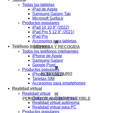
Todas las tabletas
iPad de Apple
Samsung Galaxy Tab
Microsoft Surface
Productos populares
iPad 10 10,9″ (2022)
iPad Pro 5 12,9″ (2021)
iPad Pro
Accesorios para tabletas
🚚
Teléfono inteligente
ENTREGA Y RECOGIDA
Todos los teléfonos inteligentes
iPhone de Apple
Samsung Galaxy
Google Pixel
🛡️
Productos populares
ROBO-SEGURO
iPhone 14 (2022)
Tarjetas SIM
Accesorios para smartphones
Realidad virtual
Realidad virtual
🔀
Gafas de realidad virtual
PERIODO DE ALQUILER FLEXIBLE
Realidad virtual autónoma
Realidad virtual para PC
Productos populares