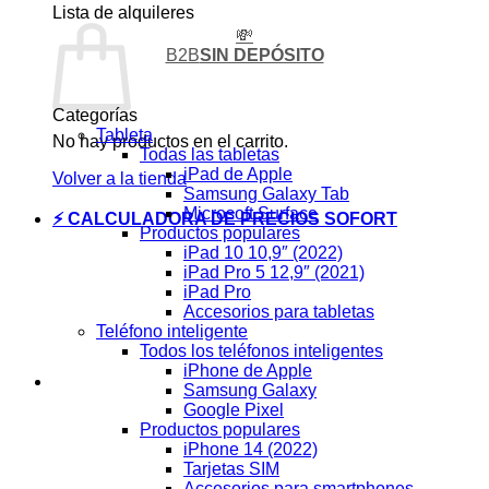
Lista de alquileres
💸
B2B
SIN DEPÓSITO
Categorías
Tableta
No hay productos en el carrito.
Todas las tabletas
iPad de Apple
Volver a la tienda
Samsung Galaxy Tab
Microsoft Surface
⚡ CALCULADORA DE PRECIOS SOFORT
Productos populares
iPad 10 10,9″ (2022)
iPad Pro 5 12,9″ (2021)
iPad Pro
Accesorios para tabletas
Teléfono inteligente
Todos los teléfonos inteligentes
iPhone de Apple
Samsung Galaxy
Google Pixel
Productos populares
iPhone 14 (2022)
Tarjetas SIM
Accesorios para smartphones