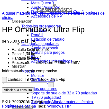
Meta Quest 3
💸
Apple Vision Pro
B2B
SIN DEPÓSITO
Ray-Ban Meta Wayfarer Gen 2
Alquilar material técnico
/
Ordenador
/
Portátil
/
Portátiles de
Accesorios de RV
oficina
Ordenador
Todos los ordenadores
HP OmniBook Ultra Flip
Escritorio
Portátil
Estación de trabajo
de
95,00
€
más IVA
Categorías populares
Apple Macbook
Pantalla táctil de 2,8K
Portátil para juegos
Peso: 1,34 kg
iMac
Pantalla táctil: Sí
Accesorios informáticos
Procesador: Intel® Core™ Ultra 7 258V
Mostrar
Infórmate ahora sin compromiso
Mostrar
Monitor
cantidad HP OmniBook Ultra Flip
TV Televisión
Proyector
Productos populares
Añadir a la consulta
Soporte de suelo de 32 a 70 pulgadas
TV (86 pulgadas)
SKU:
70202026
Categories:
Alquilar material técnico
,
TV (43 pulgadas)
Portátiles de oficina
Tags:
Windows
,
HP
Accesorios