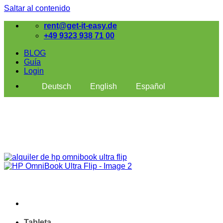
Saltar al contenido
rent@get-it-easy.de
+49 9323 938 71 00
BLOG
Guía
Login
Deutsch
English
Español
Tableta