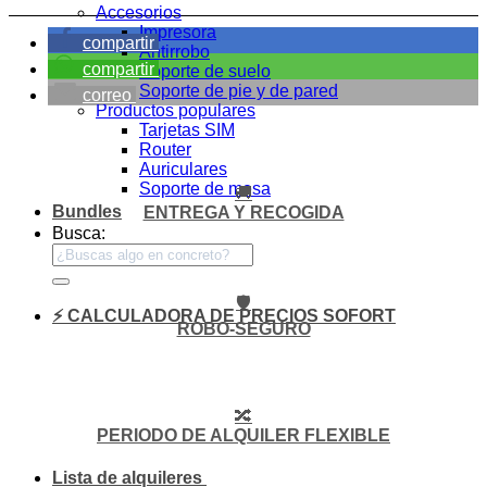
Accesorios
Impresora
compartir
Antirrobo
compartir
Soporte de suelo
Soporte de pie y de pared
correo
Productos populares
Tarjetas SIM
Router
Auriculares
Soporte de mesa
🚚
Bundles
ENTREGA Y RECOGIDA
Busca:
🛡️
⚡ CALCULADORA DE PRECIOS SOFORT
ROBO-SEGURO
🔀
PERIODO DE ALQUILER FLEXIBLE
Lista de alquileres