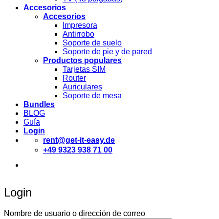
Accesorios
Accesorios
Impresora
Antirrobo
Soporte de suelo
Soporte de pie y de pared
Productos populares
Tarjetas SIM
Router
Auriculares
Soporte de mesa
Bundles
BLOG
Guía
Login
rent@get-it-easy.de
+49 9323 938 71 00
Deutsch
English
Español
Login
Nombre de usuario o dirección de correo