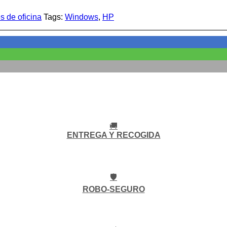
es de oficina
Tags:
Windows
,
HP
🚚
ENTREGA Y RECOGIDA
🛡️
ROBO-SEGURO