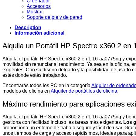
Ordenador
Accesorios
Mostrar
Soporte de pie y de pared
Description
Información adicional
Alquila un Portátil HP Spectre x360 2 e
Alquila el portátil HP Spectre x360 2 en 1 16-aa0775ng y exper
movilidad sin renunciar al rendimiento. Ya sea en la oficina, 
exigentes. Con su diseño delgado y la posibilidad de usarlo co
estés donde estés trabajando.
Encontrarás todos los PC en la categoría
Alquiler de ordenad
modelos de oficina en
Alquiler de portátiles de oficina
.
Máximo rendimiento para aplicaciones ex
Alquila el portátil HP Spectre x360 2 en 1 16-aa0775ng y ben
gestiona con facilidad incluso las tareas más exigentes.
Los g
proporciona un entorno de trabajo seguro y fácil de usar. Grac
unos tiempos de carga y acceso rapidísimos, ideales para ap