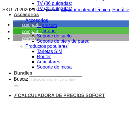
TV (86 pulgadas)
TV (43 pulgadas)
SKU:
70202024
Categories:
Alquilar material técnico
,
Portátil
Accesorios
Accesorios
compartir
Impresora
Antirrobo
compartir
Soporte de suelo
correo
Soporte de pie y de pared
Productos populares
Tarjetas SIM
Router
Auriculares
Soporte de mesa
Bundles
Busca:
⚡ CALCULADORA DE PRECIOS SOFORT