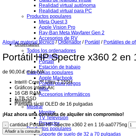
Realidad virtual autónoma
Realidad virtual para PC
Productos populares
Meta Quest 3
Apple Vision Pro
Ray-Ban Meta Wayfarer Gen 2
Accesorios de RV
Alquilar material técnico
/
Ordenador
/
Portátil
/
Portátiles de of
Ordenador
Todos los ordenadores
Portátil HP Spectre x360 2 en
Escritorio
Portátil
Estación de trabajo
de
90,00
€
más IVA
Categorías populares
Apple Macbook
Intel® Core™ Ultra 7 155H
Portátil para juegos
Gráficos Intel® Arc
iMac
16 GB RAM
Accesorios informáticos
1 TB SSD
Mostrar
Pantalla táctil OLED de 16 pulgadas
Mostrar
Monitor
¡Haz ahora una consulta de alquiler sin compromiso!
TV Televisión
Proyector
cantidad Portátil HP Spectre x360 2 en 1 16-aa0775ng
Productos populares
Añadir a la consulta
Soporte de suelo de 32 a 70 pulgadas