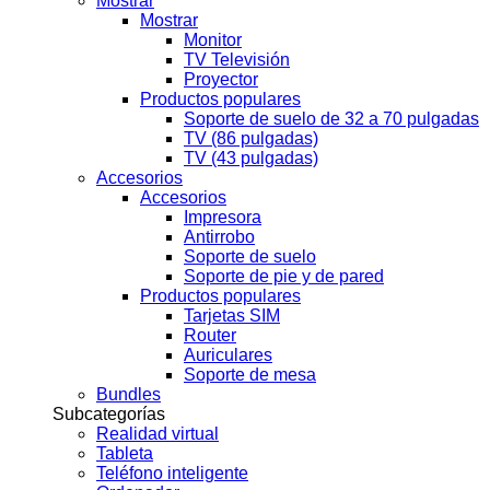
Mostrar
Mostrar
Monitor
TV Televisión
Proyector
Productos populares
Soporte de suelo de 32 a 70 pulgadas
TV (86 pulgadas)
TV (43 pulgadas)
Accesorios
Accesorios
Impresora
Antirrobo
Soporte de suelo
Soporte de pie y de pared
Productos populares
Tarjetas SIM
Router
Auriculares
Soporte de mesa
Bundles
Subcategorías
Realidad virtual
Tableta
Teléfono inteligente