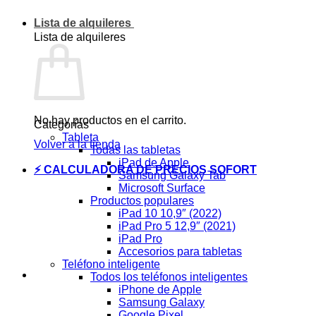
Lista de alquileres
Lista de alquileres
No hay productos en el carrito.
Categorías
Tableta
Volver a la tienda
Todas las tabletas
iPad de Apple
⚡ CALCULADORA DE PRECIOS SOFORT
Samsung Galaxy Tab
Microsoft Surface
Productos populares
iPad 10 10,9″ (2022)
iPad Pro 5 12,9″ (2021)
iPad Pro
Accesorios para tabletas
Teléfono inteligente
Todos los teléfonos inteligentes
iPhone de Apple
Samsung Galaxy
Google Pixel