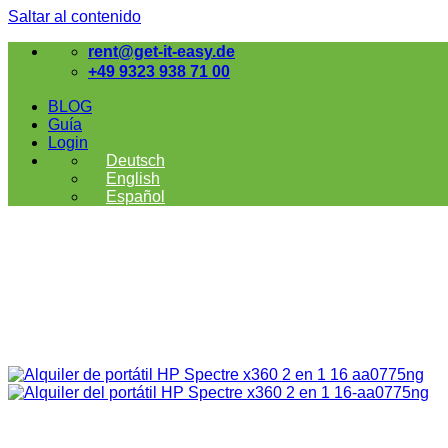
Saltar al contenido
rent@get-it-easy.de
+49 9323 938 71 00
BLOG
Guía
Login
Deutsch
English
Español