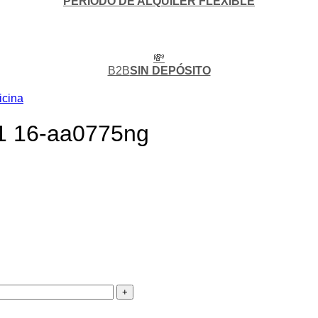
PERIODO DE ALQUILER FLEXIBLE
💸
B2B
SIN DEPÓSITO
icina
 1 16-aa0775ng