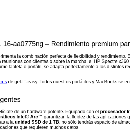
n 1 16-aa0775ng – Rendimiento premium pa
imenta la combinación perfecta de flexibilidad y rendimiento. E
en reuniones con clientes o sobre la marcha, el HP Spectre x360 
mo tableta o portátil, se adapta perfectamente a los distintos r
ores
de get-IT-easy. Todos nuestros portátiles y MacBooks se e
igentes
efíciate de un hardware potente. Equipado con el
procesador I
ráficos Intel® Arc™
garantizan la fluidez de las aplicaciones 
ias a la
unidad SSD de 1 TB
, no sólo tendrás espacio de alma
licaciones que requieren muchos datos.