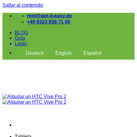
Saltar al contenido
rent@get-it-easy.de
+49 9323 938 71 00
BLOG
Guía
Login
Deutsch
English
Español
Tableta