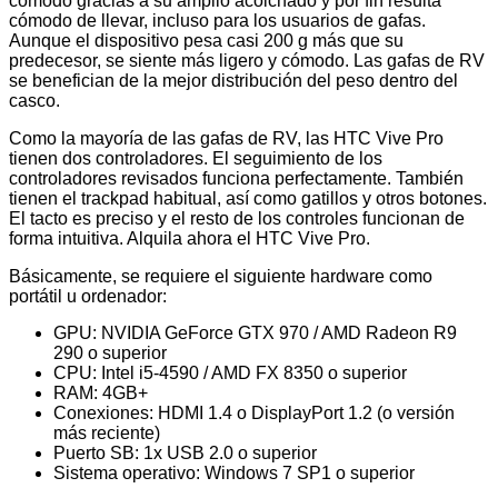
cómodo gracias a su amplio acolchado y por fin resulta
cómodo de llevar, incluso para los usuarios de gafas.
Aunque el dispositivo pesa casi 200 g más que su
predecesor, se siente más ligero y cómodo. Las gafas de RV
se benefician de la mejor distribución del peso dentro del
casco.
Como la mayoría de las gafas de RV, las HTC Vive Pro
tienen dos controladores. El seguimiento de los
controladores revisados funciona perfectamente. También
tienen el trackpad habitual, así como gatillos y otros botones.
El tacto es preciso y el resto de los controles funcionan de
forma intuitiva. Alquila ahora el HTC Vive Pro.
Básicamente, se requiere el siguiente hardware como
portátil u ordenador:
GPU: NVIDIA GeForce GTX 970 / AMD Radeon R9
290 o superior
CPU: Intel i5-4590 / AMD FX 8350 o superior
RAM: 4GB+
Conexiones: HDMI 1.4 o DisplayPort 1.2 (o versión
más reciente)
Puerto SB: 1x USB 2.0 o superior
Sistema operativo: Windows 7 SP1 o superior