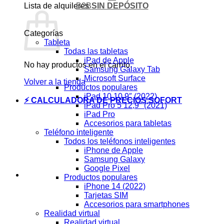
B2B
SIN DEPÓSITO
Lista de alquileres
Categorías
Tableta
Todas las tabletas
iPad de Apple
No hay productos en el carrito.
Samsung Galaxy Tab
Microsoft Surface
Volver a la tienda
Productos populares
iPad 10 10,9″ (2022)
⚡ CALCULADORA DE PRECIOS SOFORT
iPad Pro 5 12,9″ (2021)
iPad Pro
Accesorios para tabletas
Teléfono inteligente
Todos los teléfonos inteligentes
iPhone de Apple
Samsung Galaxy
Google Pixel
Productos populares
iPhone 14 (2022)
Tarjetas SIM
Accesorios para smartphones
Realidad virtual
Realidad virtual