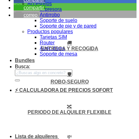
compartir
Accesorios
compartir
Impresora
Antirrobo
correo
Soporte de suelo
Soporte de pie y de pared
Productos populares
Tarjetas SIM
Router
🚚
Auriculares
ENTREGA Y RECOGIDA
Soporte de mesa
Bundles
Busca:
🛡️
ROBO-SEGURO
⚡ CALCULADORA DE PRECIOS SOFORT
🔀
PERIODO DE ALQUILER FLEXIBLE
Lista de alquileres
💸