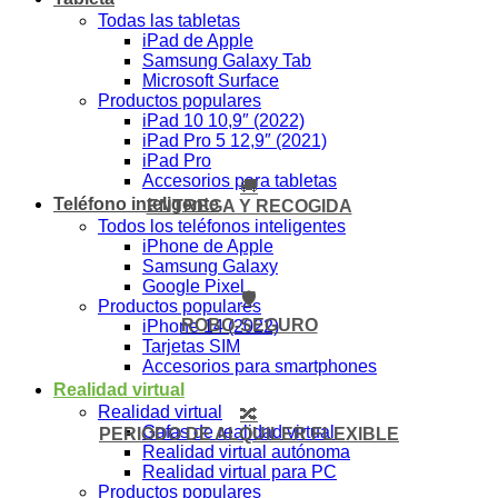
Todas las tabletas
iPad de Apple
Samsung Galaxy Tab
Microsoft Surface
Productos populares
iPad 10 10,9″ (2022)
iPad Pro 5 12,9″ (2021)
iPad Pro
Accesorios para tabletas
🚚
Teléfono inteligente
ENTREGA Y RECOGIDA
Todos los teléfonos inteligentes
iPhone de Apple
Samsung Galaxy
Google Pixel
🛡️
Productos populares
ROBO-SEGURO
iPhone 14 (2022)
Tarjetas SIM
Accesorios para smartphones
Realidad virtual
Realidad virtual
🔀
Gafas de realidad virtual
PERIODO DE ALQUILER FLEXIBLE
Realidad virtual autónoma
Realidad virtual para PC
Productos populares