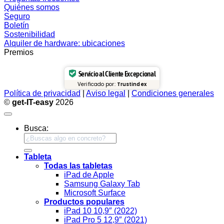
Quiénes somos
Seguro
Boletín
Sostenibilidad
Alquiler de hardware: ubicaciones
Premios
Servicio al Cliente Excepcional
Verificado por:
Trustindex
Política de privacidad
|
Aviso legal
|
Condiciones generales
©
get-IT-easy
2026
Busca:
Tableta
Todas las tabletas
iPad de Apple
Samsung Galaxy Tab
Microsoft Surface
Productos populares
iPad 10 10,9″ (2022)
iPad Pro 5 12,9″ (2021)