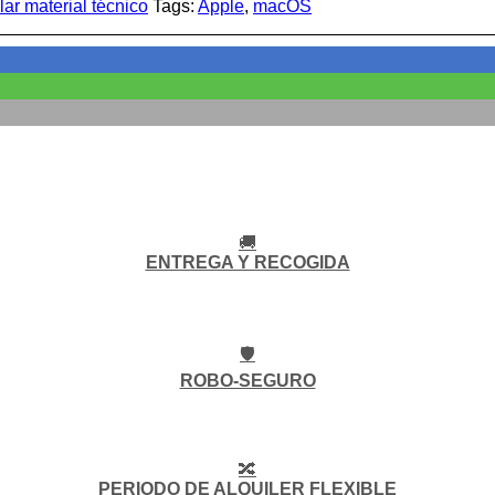
lar material técnico
Tags:
Apple
,
macOS
🚚
ENTREGA Y RECOGIDA
🛡️
ROBO-SEGURO
🔀
PERIODO DE ALQUILER FLEXIBLE