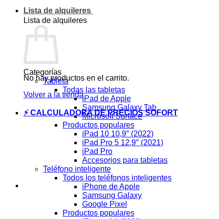
Lista de alquileres
Lista de alquileres
Categorías
No hay productos en el carrito.
Tableta
Todas las tabletas
Volver a la tienda
iPad de Apple
Samsung Galaxy Tab
⚡ CALCULADORA DE PRECIOS SOFORT
Microsoft Surface
Productos populares
iPad 10 10,9″ (2022)
iPad Pro 5 12,9″ (2021)
iPad Pro
Accesorios para tabletas
Teléfono inteligente
Todos los teléfonos inteligentes
iPhone de Apple
Samsung Galaxy
Google Pixel
Productos populares