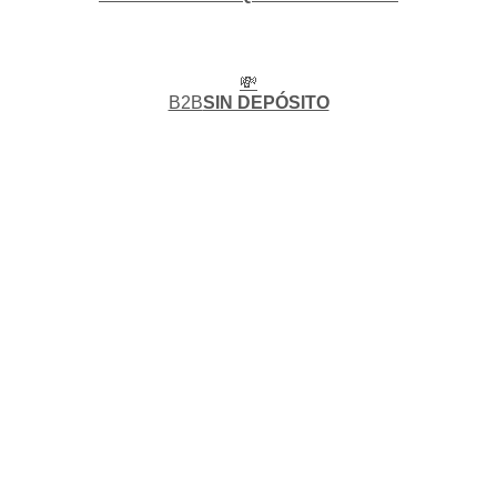
💸
B2B
SIN DEPÓSITO