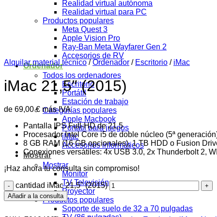
Realidad virtual autónoma
Realidad virtual para PC
Productos populares
Meta Quest 3
Apple Vision Pro
Ray-Ban Meta Wayfarer Gen 2
Accesorios de RV
Alquilar material técnico
/
Ordenador
/
Escritorio
/
iMac
Ordenador
Todos los ordenadores
iMac 21,5″ (2015)
Escritorio
Portátil
Estación de trabajo
de
69,00
€
más IVA
Categorías populares
Apple Macbook
Pantalla IPS Full-HD de 21,5
Portátil para juegos
Procesador Intel Core i5 de doble núcleo (5ª generación
iMac
8 GB RAM (16 GB opcionales), 1 TB HDD o Fusion Driv
Accesorios informáticos
Conexiones versátiles: 4x USB 3.0, 2x Thunderbolt 2, 
Mostrar
Mostrar
¡Haz ahora tu consulta sin compromiso!
Monitor
TV Televisión
cantidad iMac 21,5" (2015)
Proyector
Añadir a la consulta
Productos populares
Soporte de suelo de 32 a 70 pulgadas