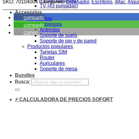
TV (86 pulgadas)
SKU:
70104004
Categories:
Ordenador
,
Escritorio
,
iMac
,
Alqui
TV (43 pulgadas)
Accesorios
compartir
Accesorios
Impresora
compartir
Antirrobo
correo
Soporte de suelo
Soporte de pie y de pared
Productos populares
Tarjetas SIM
Router
Auriculares
Soporte de mesa
Bundles
Busca:
⚡ CALCULADORA DE PRECIOS SOFORT