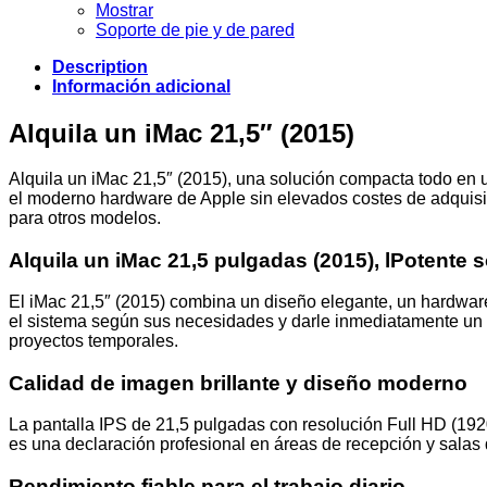
Mostrar
Soporte de pie y de pared
Description
Información adicional
Alquila un iMac 21,5″ (2015)
Alquila un iMac 21,5″ (2015), una solución compacta todo en un
el moderno hardware de Apple sin elevados costes de adquisic
para otros modelos.
Alquila un iMac 21,5 pulgadas (2015), l
Potente s
El iMac 21,5″ (2015) combina un diseño elegante, un hardwar
el sistema según sus necesidades y darle inmediatamente un u
proyectos temporales.
Calidad de imagen brillante y diseño moderno
La pantalla IPS de 21,5 pulgadas con resolución Full HD (1920
es una declaración profesional en áreas de recepción y salas 
Rendimiento fiable para el trabajo diario