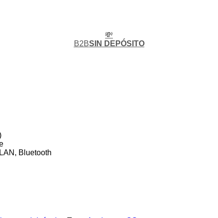
💸
B2B
SIN DEPÓSITO
)
e
WLAN, Bluetooth