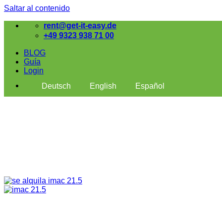
Saltar al contenido
rent@get-it-easy.de
+49 9323 938 71 00
BLOG
Guía
Login
Deutsch
English
Español