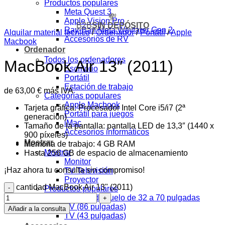
Productos populares
Meta Quest 3
💸
Apple Vision Pro
B2B
SIN DEPÓSITO
Ray-Ban Meta Wayfarer Gen 2
Alquilar material técnico
/
Ordenador
/
Portátil
/
Apple
Accesorios de RV
Macbook
Ordenador
Todos los ordenadores
MacBook Air 13″ (2011)
Escritorio
Portátil
Estación de trabajo
de
63,00
€
más IVA
Categorías populares
Apple Macbook
Tarjeta gráfica: Procesador Intel Core i5/i7 (2ª
Portátil para juegos
generación)
iMac
Tamaño de la pantalla: pantalla LED de 13,3″ (1440 x
Accesorios informáticos
900 píxeles)
Mostrar
Memoria de trabajo: 4 GB RAM
Mostrar
Hasta 256 GB de espacio de almacenamiento
Monitor
¡Haz ahora tu consulta sin compromiso!
TV Televisión
Proyector
cantidad MacBook Air 13" (2011)
Productos populares
Soporte de suelo de 32 a 70 pulgadas
TV (86 pulgadas)
Añadir a la consulta
TV (43 pulgadas)