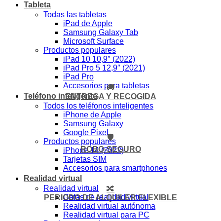
Tableta
Todas las tabletas
iPad de Apple
Samsung Galaxy Tab
Microsoft Surface
Productos populares
iPad 10 10,9″ (2022)
iPad Pro 5 12,9″ (2021)
iPad Pro
Accesorios para tabletas
🚚
Teléfono inteligente
ENTREGA Y RECOGIDA
Todos los teléfonos inteligentes
iPhone de Apple
Samsung Galaxy
Google Pixel
🛡️
Productos populares
ROBO-SEGURO
iPhone 14 (2022)
Tarjetas SIM
Accesorios para smartphones
Realidad virtual
Realidad virtual
🔀
Gafas de realidad virtual
PERIODO DE ALQUILER FLEXIBLE
Realidad virtual autónoma
Realidad virtual para PC