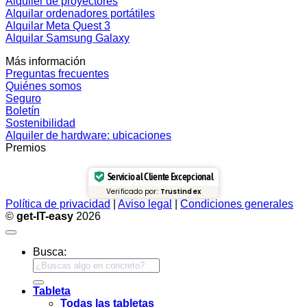
Alquiler de proyectores
Alquilar ordenadores portátiles
Alquilar Meta Quest 3
Alquilar Samsung Galaxy
Más información
Preguntas frecuentes
Quiénes somos
Seguro
Boletín
Sostenibilidad
Alquiler de hardware: ubicaciones
Premios
Servicio al Cliente Excepcional
Verificado por:
Trustindex
Política de privacidad
|
Aviso legal
|
Condiciones generales
©
get-IT-easy
2026
Busca:
Tableta
Todas las tabletas