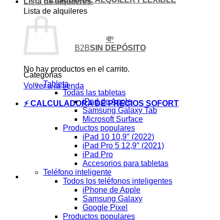
Lista de alquileres
Lista de alquileres
💸
B2B
SIN DEPÓSITO
No hay productos en el carrito.
Categorías
Tableta
Volver a la tienda
Todas las tabletas
iPad de Apple
⚡ CALCULADORA DE PRECIOS SOFORT
Samsung Galaxy Tab
Microsoft Surface
Productos populares
iPad 10 10,9″ (2022)
iPad Pro 5 12,9″ (2021)
iPad Pro
Accesorios para tabletas
Teléfono inteligente
Todos los teléfonos inteligentes
iPhone de Apple
Samsung Galaxy
Google Pixel
Productos populares