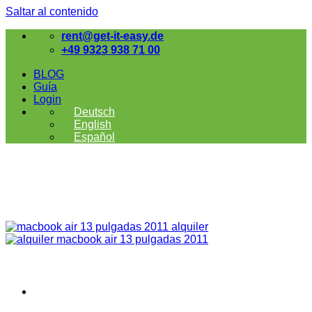
Saltar al contenido
rent@get-it-easy.de
+49 9323 938 71 00
BLOG
Guía
Login
Deutsch
English
Español