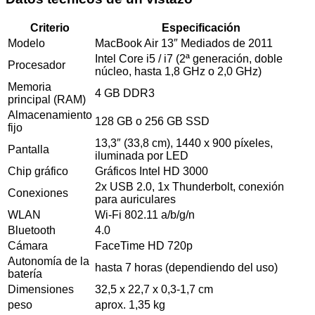
Criterio
Especificación
Modelo
MacBook Air 13″ Mediados de 2011
Intel Core i5 / i7 (2ª generación, doble
Procesador
núcleo, hasta 1,8 GHz o 2,0 GHz)
Memoria
4 GB DDR3
principal (RAM)
Almacenamiento
128 GB o 256 GB SSD
fijo
13,3″ (33,8 cm), 1440 x 900 píxeles,
Pantalla
iluminada por LED
Chip gráfico
Gráficos Intel HD 3000
2x USB 2.0, 1x Thunderbolt, conexión
Conexiones
para auriculares
WLAN
Wi-Fi 802.11 a/b/g/n
Bluetooth
4.0
Cámara
FaceTime HD 720p
Autonomía de la
hasta 7 horas (dependiendo del uso)
batería
Dimensiones
32,5 x 22,7 x 0,3-1,7 cm
peso
aprox. 1,35 kg