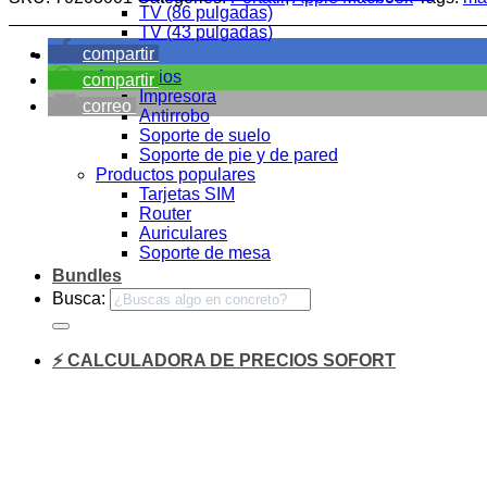
TV (86 pulgadas)
TV (43 pulgadas)
compartir
Accesorios
Accesorios
compartir
Impresora
correo
Antirrobo
Soporte de suelo
Soporte de pie y de pared
Productos populares
Tarjetas SIM
Router
Auriculares
Soporte de mesa
Bundles
Busca:
⚡ CALCULADORA DE PRECIOS SOFORT