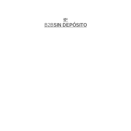
💸
B2B
SIN DEPÓSITO