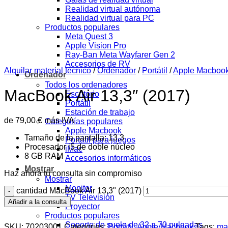
Realidad virtual autónoma
Realidad virtual para PC
Productos populares
Meta Quest 3
Apple Vision Pro
Ray-Ban Meta Wayfarer Gen 2
Accesorios de RV
Alquilar material técnico
/
Ordenador
/
Portátil
/
Apple Macboo
Ordenador
Todos los ordenadores
MacBook Air 13,3″ (2017)
Escritorio
Portátil
Estación de trabajo
de
79,00
€
más IVA
Categorías populares
Apple Macbook
Tamaño de la pantalla: 13,3
Portátil para juegos
Procesador i5 de doble núcleo
iMac
8 GB RAM
Accesorios informáticos
Mostrar
Haz ahora tu consulta sin compromiso
Mostrar
Monitor
cantidad MacBook Air 13,3" (2017)
TV Televisión
Añadir a la consulta
Proyector
Productos populares
Soporte de suelo de 32 a 70 pulgadas
SKU:
70203001
Categories:
Portátil
,
Apple Macbook
Tags:
ma