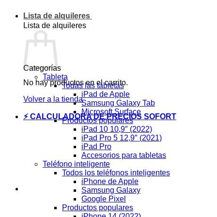
Lista de alquileres
Lista de alquileres
Categorías
Tableta
No hay productos en el carrito.
Todas las tabletas
iPad de Apple
Volver a la tienda
Samsung Galaxy Tab
Microsoft Surface
⚡ CALCULADORA DE PRECIOS SOFORT
Productos populares
iPad 10 10,9″ (2022)
iPad Pro 5 12,9″ (2021)
iPad Pro
Accesorios para tabletas
Teléfono inteligente
Todos los teléfonos inteligentes
iPhone de Apple
Samsung Galaxy
Google Pixel
Productos populares
iPhone 14 (2022)