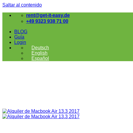
Saltar al contenido
rent@get-it-easy.de
+49 9323 938 71 00
BLOG
Guía
Login
Deutsch
English
Español