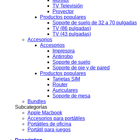
Monitor
TV Televisión
Proyector
Productos populares
Soporte de suelo de 32 a 70 pulgadas
TV (86 pulgadas)
TV (43 pulgadas)
Accesorios
Accesorios
Impresora
Antirrobo
Soporte de suelo
Soporte de pie y de pared
Productos populares
Tarjetas SIM
Router
Auriculares
Soporte de mesa
Bundles
Subcategorías
Apple Macbook
Accesorios para portátiles
Portátiles de oficina
Portátil para juegos