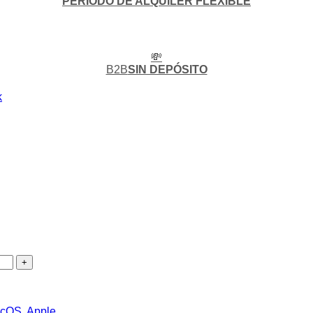
PERIODO DE ALQUILER FLEXIBLE
💸
B2B
SIN DEPÓSITO
k
cOS
,
Apple