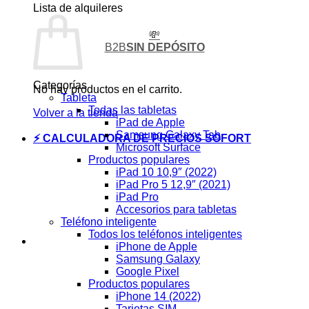
Lista de alquileres
💸
B2B
SIN DEPÓSITO
Categorías
No hay productos en el carrito.
Tableta
Todas las tabletas
Volver a la tienda
iPad de Apple
Samsung Galaxy Tab
⚡ CALCULADORA DE PRECIOS SOFORT
Microsoft Surface
Productos populares
iPad 10 10,9″ (2022)
iPad Pro 5 12,9″ (2021)
iPad Pro
Accesorios para tabletas
Teléfono inteligente
Todos los teléfonos inteligentes
iPhone de Apple
Samsung Galaxy
Google Pixel
Productos populares
iPhone 14 (2022)
Tarjetas SIM