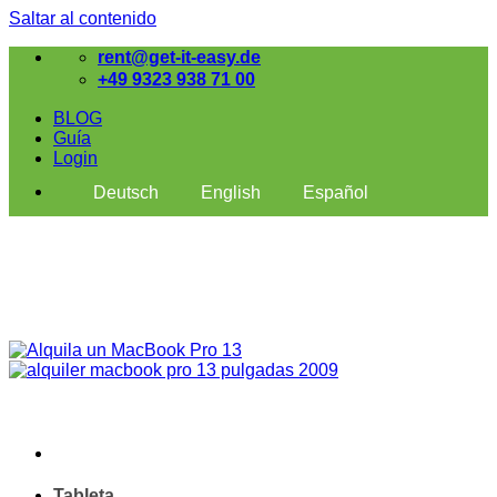
Saltar al contenido
rent@get-it-easy.de
+49 9323 938 71 00
BLOG
Guía
Login
Deutsch
English
Español
Tableta