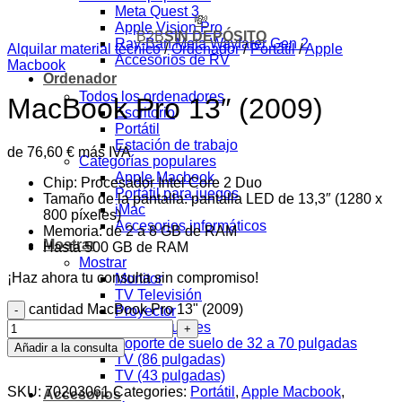
Meta Quest 3
💸
Apple Vision Pro
B2B
SIN DEPÓSITO
Ray-Ban Meta Wayfarer Gen 2
Alquilar material técnico
/
Ordenador
/
Portátil
/
Apple
Accesorios de RV
Macbook
Ordenador
Todos los ordenadores
MacBook Pro 13″ (2009)
Escritorio
Portátil
Estación de trabajo
de
76,60
€
más IVA
Categorías populares
Apple Macbook
Chip: Procesador Intel Core 2 Duo
Portátil para juegos
Tamaño de la pantalla: pantalla LED de 13,3″ (1280 x
iMac
800 píxeles)
Accesorios informáticos
Memoria: de 2 a 8 GB de RAM
Mostrar
Hasta 500 GB de RAM
Mostrar
¡Haz ahora tu consulta sin compromiso!
Monitor
TV Televisión
cantidad MacBook Pro 13" (2009)
Proyector
Productos populares
Soporte de suelo de 32 a 70 pulgadas
Añadir a la consulta
TV (86 pulgadas)
TV (43 pulgadas)
SKU:
70203061
Categories:
Portátil
,
Apple Macbook
,
Accesorios