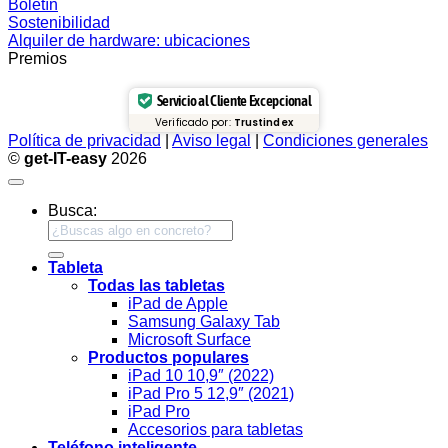
Boletín
Sostenibilidad
Alquiler de hardware: ubicaciones
Premios
Servicio al Cliente Excepcional
Verificado por:
Trustindex
Política de privacidad
|
Aviso legal
|
Condiciones generales
©
get-IT-easy
2026
Busca:
Tableta
Todas las tabletas
iPad de Apple
Samsung Galaxy Tab
Microsoft Surface
Productos populares
iPad 10 10,9″ (2022)
iPad Pro 5 12,9″ (2021)
iPad Pro
Accesorios para tabletas
Teléfono inteligente