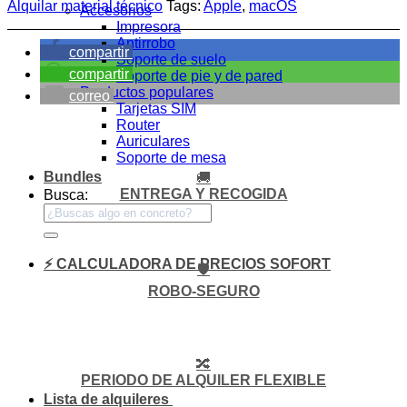
Alquilar material técnico
Tags:
Apple
,
macOS
Accesorios
Impresora
Antirrobo
compartir
Soporte de suelo
compartir
Soporte de pie y de pared
Productos populares
correo
Tarjetas SIM
Router
Auriculares
Soporte de mesa
Bundles
🚚
ENTREGA Y RECOGIDA
Busca:
⚡ CALCULADORA DE PRECIOS SOFORT
🛡️
ROBO-SEGURO
🔀
PERIODO DE ALQUILER FLEXIBLE
Lista de alquileres