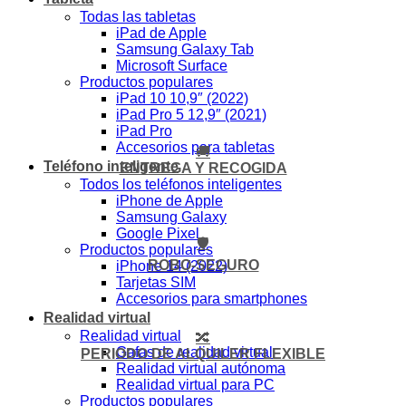
Todas las tabletas
iPad de Apple
Samsung Galaxy Tab
Microsoft Surface
Productos populares
iPad 10 10,9″ (2022)
iPad Pro 5 12,9″ (2021)
iPad Pro
Accesorios para tabletas
🚚
Teléfono inteligente
ENTREGA Y RECOGIDA
Todos los teléfonos inteligentes
iPhone de Apple
Samsung Galaxy
Google Pixel
🛡️
Productos populares
ROBO-SEGURO
iPhone 14 (2022)
Tarjetas SIM
Accesorios para smartphones
Realidad virtual
Realidad virtual
🔀
Gafas de realidad virtual
PERIODO DE ALQUILER FLEXIBLE
Realidad virtual autónoma
Realidad virtual para PC
Productos populares