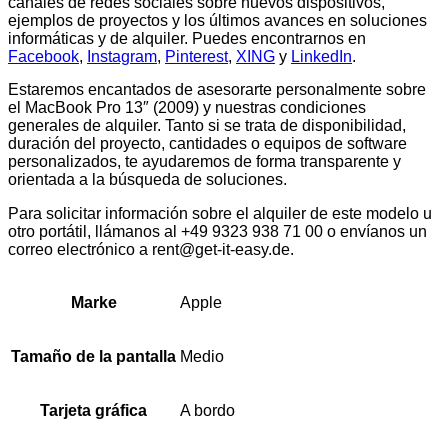
canales de redes sociales sobre nuevos dispositivos,
ejemplos de proyectos y los últimos avances en soluciones
informáticas y de alquiler. Puedes encontrarnos en
Facebook
,
Instagram
,
Pinterest
,
XING
y
LinkedIn
.
Estaremos encantados de asesorarte personalmente sobre
el MacBook Pro 13″ (2009) y nuestras condiciones
generales de alquiler. Tanto si se trata de disponibilidad,
duración del proyecto, cantidades o equipos de software
personalizados, te ayudaremos de forma transparente y
orientada a la búsqueda de soluciones.
Para solicitar información sobre el alquiler de este modelo u
otro portátil, llámanos al +49 9323 938 71 00 o envíanos un
correo electrónico a
rent@get-it-easy.de.
Apple
Marke
Medio
Tamaño de la pantalla
A bordo
Tarjeta gráfica