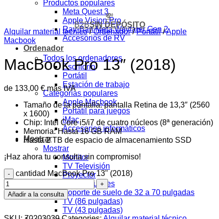
Productos populares
Meta Quest 3
💸
Apple Vision Pro
B2B
SIN DEPÓSITO
Ray-Ban Meta Wayfarer Gen 2
Alquilar material técnico
/
Ordenador
/
Portátil
/
Apple
Accesorios de RV
Macbook
Ordenador
Todos los ordenadores
MacBook Pro 13″ (2018)
Escritorio
Portátil
Estación de trabajo
de
133,00
€
más IVA
Categorías populares
Apple Macbook
Tamaño de la pantalla: pantalla Retina de 13,3″ (2560
Portátil para juegos
x 1600)
iMac
Chip: Intel Core i5/i7 de cuatro núcleos (8ª generación)
Accesorios informáticos
Memoria: Hasta 16 GB RAM
Mostrar
Hasta 2 TB de espacio de almacenamiento SSD
Mostrar
¡Haz ahora tu consulta sin compromiso!
Monitor
TV Televisión
cantidad MacBook Pro 13" (2018)
Proyector
Productos populares
Soporte de suelo de 32 a 70 pulgadas
Añadir a la consulta
TV (86 pulgadas)
TV (43 pulgadas)
SKU:
70203039
Categories:
Alquilar material técnico
,