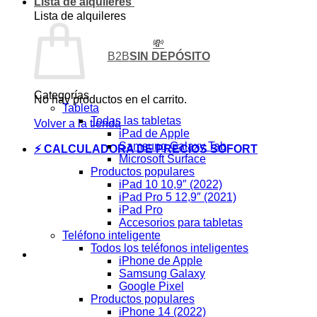
Lista de alquileres
Lista de alquileres
💸
B2B
SIN DEPÓSITO
Categorías
No hay productos en el carrito.
Tableta
Todas las tabletas
Volver a la tienda
iPad de Apple
Samsung Galaxy Tab
⚡ CALCULADORA DE PRECIOS SOFORT
Microsoft Surface
Productos populares
iPad 10 10,9″ (2022)
iPad Pro 5 12,9″ (2021)
iPad Pro
Accesorios para tabletas
Teléfono inteligente
Todos los teléfonos inteligentes
iPhone de Apple
Samsung Galaxy
Google Pixel
Productos populares
iPhone 14 (2022)