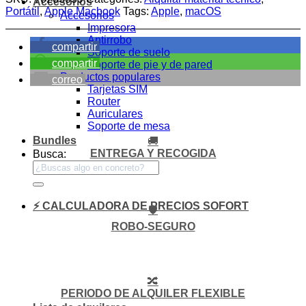
Accesorios
Portátil
,
Apple Macbook
Tags:
Apple
,
macOS
Accesorios
Impresora
Antirrobo
compartir
Soporte de suelo
compartir
Soporte de pie y de pared
Productos populares
correo
Tarjetas SIM
Router
Auriculares
Soporte de mesa
Bundles
🚚
ENTREGA Y RECOGIDA
Busca:
⚡ CALCULADORA DE PRECIOS SOFORT
🛡️
ROBO-SEGURO
🔀
PERIODO DE ALQUILER FLEXIBLE