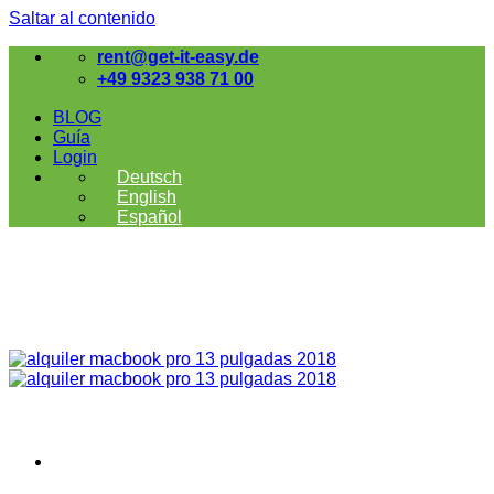
Saltar al contenido
rent@get-it-easy.de
+49 9323 938 71 00
BLOG
Guía
Login
Deutsch
English
Español