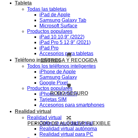
Tableta
Todas las tabletas
iPad de Apple
Samsung Galaxy Tab
Microsoft Surface
Productos populares
iPad 10 10,9″ (2022)
iPad Pro 5 12,9″ (2021)
iPad Pro
Accesorios para tabletas
🚚
Teléfono inteligente
ENTREGA Y RECOGIDA
Todos los teléfonos inteligentes
iPhone de Apple
Samsung Galaxy
Google Pixel
🛡️
Productos populares
ROBO-SEGURO
iPhone 14 (2022)
Tarjetas SIM
Accesorios para smartphones
Realidad virtual
Realidad virtual
🔀
Gafas de realidad virtual
PERIODO DE ALQUILER FLEXIBLE
Realidad virtual autónoma
Realidad virtual para PC