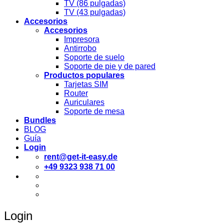
TV (86 pulgadas)
TV (43 pulgadas)
Accesorios
Accesorios
Impresora
Antirrobo
Soporte de suelo
Soporte de pie y de pared
Productos populares
Tarjetas SIM
Router
Auriculares
Soporte de mesa
Bundles
BLOG
Guía
Login
rent@get-it-easy.de
+49 9323 938 71 00
Deutsch
English
Español
Login