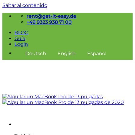
Saltar al contenido
rent@get-it-easy.de
+49 9323 938 71 00
BLOG
Guía
Login
Deutsch
English
Español