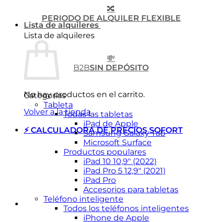
🔀
PERIODO DE ALQUILER FLEXIBLE
Lista de alquileres
Lista de alquileres
💸
B2B
SIN DEPÓSITO
No hay productos en el carrito.
Categorías
Tableta
Volver a la tienda
Todas las tabletas
iPad de Apple
⚡ CALCULADORA DE PRECIOS SOFORT
Samsung Galaxy Tab
Microsoft Surface
Productos populares
iPad 10 10,9″ (2022)
iPad Pro 5 12,9″ (2021)
iPad Pro
Accesorios para tabletas
Teléfono inteligente
Todos los teléfonos inteligentes
iPhone de Apple