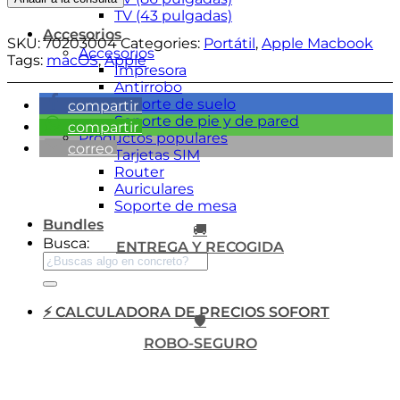
TV (43 pulgadas)
Accesorios
SKU:
70203004
Categories:
Portátil
,
Apple Macbook
Accesorios
Tags:
macOS
,
Apple
Impresora
Antirrobo
Soporte de suelo
compartir
Soporte de pie y de pared
compartir
Productos populares
correo
Tarjetas SIM
Router
Auriculares
Soporte de mesa
Bundles
🚚
Busca:
ENTREGA Y RECOGIDA
⚡ CALCULADORA DE PRECIOS SOFORT
🛡️
ROBO-SEGURO