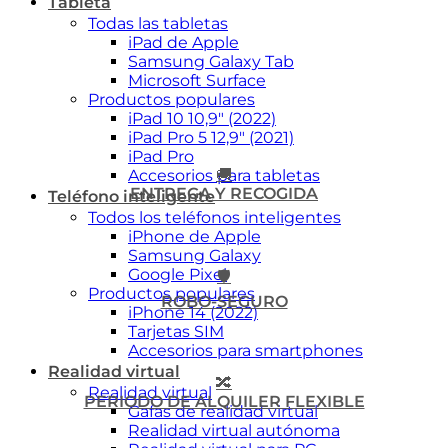
Tableta
Todas las tabletas
iPad de Apple
Samsung Galaxy Tab
Microsoft Surface
Productos populares
iPad 10 10,9″ (2022)
iPad Pro 5 12,9″ (2021)
iPad Pro
🚚
Accesorios para tabletas
ENTREGA Y RECOGIDA
Teléfono inteligente
Todos los teléfonos inteligentes
iPhone de Apple
Samsung Galaxy
Google Pixel
🛡️
Productos populares
ROBO-SEGURO
iPhone 14 (2022)
Tarjetas SIM
Accesorios para smartphones
Realidad virtual
🔀
Realidad virtual
PERIODO DE ALQUILER FLEXIBLE
Gafas de realidad virtual
Realidad virtual autónoma