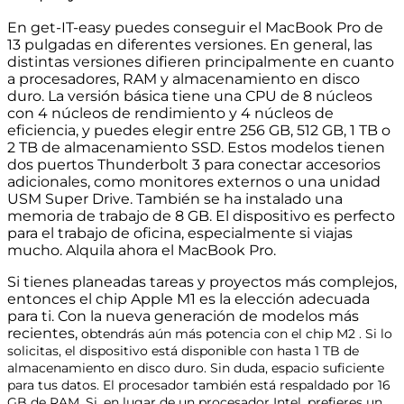
En get-IT-easy puedes conseguir el MacBook Pro de
13 pulgadas en diferentes versiones. En general, las
distintas versiones difieren principalmente en cuanto
a procesadores, RAM y almacenamiento en disco
duro. La versión básica tiene una CPU de 8 núcleos
con 4 núcleos de rendimiento y 4 núcleos de
eficiencia, y puedes elegir entre 256 GB, 512 GB, 1 TB o
2 TB de almacenamiento SSD. Estos modelos tienen
dos puertos Thunderbolt 3 para conectar accesorios
adicionales, como monitores externos o una unidad
USM Super Drive. También se ha instalado una
memoria de trabajo de 8 GB. El dispositivo es perfecto
para el trabajo de oficina, especialmente si viajas
mucho. Alquila ahora el MacBook Pro.
Si tienes planeadas tareas y proyectos más complejos,
entonces el chip Apple M1 es la elección adecuada
para ti. Con la nueva generación de modelos más
recientes,
obtendrás
aún más potencia
con el
chip M2
. Si lo
solicitas, el dispositivo está disponible con hasta 1 TB de
almacenamiento en disco duro. Sin duda, espacio suficiente
para tus datos. El procesador también está respaldado por 16
GB de RAM. Si, en lugar de un procesador Intel, prefieres un