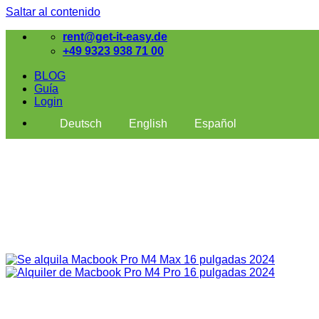
Saltar al contenido
rent@get-it-easy.de
+49 9323 938 71 00
BLOG
Guía
Login
Deutsch
English
Español