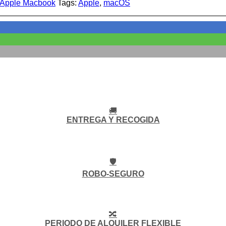
Apple Macbook
Tags:
Apple
,
macOS
🚚
ENTREGA Y RECOGIDA
🛡️
ROBO-SEGURO
🔀
PERIODO DE ALQUILER FLEXIBLE