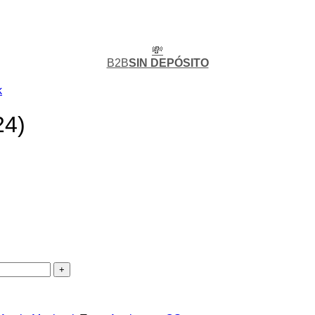
💸
B2B
SIN DEPÓSITO
k
24)