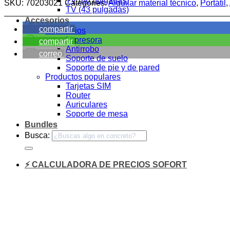
TV (86 pulgadas)
SKU:
70203021
Categories:
Alquilar material técnico
,
Portátil
,
TV (43 pulgadas)
Accesorios
compartir
Accesorios
Impresora
compartir
Antirrobo
correo
Soporte de suelo
Soporte de pie y de pared
Productos populares
Tarjetas SIM
Router
Auriculares
Soporte de mesa
Bundles
Busca:
⚡ CALCULADORA DE PRECIOS SOFORT