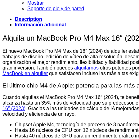
Mostrar
Soporte de pie y de pared
Description
Información adicional
Alquila un MacBook Pro M4 Max 16″ (202
El nuevo MacBook Pro M4 Max de 16″ (2024) de alquiler estable
trabajos de diseño, edición de vídeo de alta resolución, desa
organización el mejor rendimiento, flexibilidad y fiabilidad po
gran inversión. También puedes
alquilarnos
otros potentes po
MacBook en alquiler
que satisfacen incluso las más altas exig
El último chip M4 de Apple: potencia para las más 
Cuando alquilas el MacBook Pro M4 Max 16″ (2024), te benefi
alcanza hasta un 35% más de velocidad que su predecesor, el
16″ (2023)
. Gracias a las unidades de cálculo de IA mejorada
velocidad y eficiencia de un rayo.
Chipset Apple M4, tecnología de proceso de 3 nanómetr
Hasta 16 núcleos de CPU con 12 núcleos de rendimiento
Hasta 40 núcleos de GPU para un rendimiento gráfico i