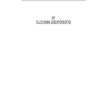
💸
B2B
SIN DEPÓSITO