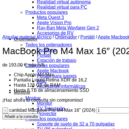
Realidad virtual autónoma
Realidad virtual para PC
Productos populares
Meta Quest 3
Apple Vision Pro
Ray-Ban Meta Wayfarer Gen 2
Accesorios de RV
Alquilar material técnico
/
Ordenador
/
Portátil
/
Apple Macboo
Ordenador
Todos los ordenadores
MacBook Pro M4 Max 16″ (20
Escritorio
Portátil
Estación de trabajo
de
193,00
€
más IVA
Categorías populares
Apple Macbook
Chip Apple M4 Max
Portátil para juegos
Pantalla Liquid Retina XDR de 16,2
iMac
Hasta 128 GB de RAM
Accesorios informáticos
Hasta 8 TB de almacenamiento SSD
Mostrar
Mostrar
¡Haz ahora tu consulta sin compromiso!
Monitor
TV Televisión
cantidad MacBook Pro M4 Max 16" (2024)
Proyector
Añadir a la consulta
Productos populares
Soporte de suelo de 32 a 70 pulgadas