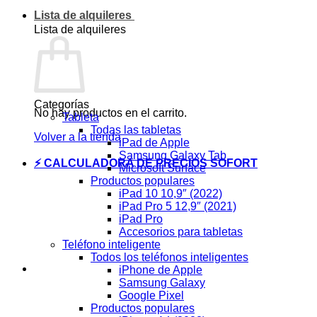
Lista de alquileres
Lista de alquileres
Categorías
No hay productos en el carrito.
Tableta
Todas las tabletas
Volver a la tienda
iPad de Apple
Samsung Galaxy Tab
⚡ CALCULADORA DE PRECIOS SOFORT
Microsoft Surface
Productos populares
iPad 10 10,9″ (2022)
iPad Pro 5 12,9″ (2021)
iPad Pro
Accesorios para tabletas
Teléfono inteligente
Todos los teléfonos inteligentes
iPhone de Apple
Samsung Galaxy
Google Pixel
Productos populares