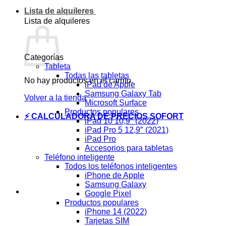
Lista de alquileres
Lista de alquileres
Categorías
Tableta
Todas las tabletas
No hay productos en el carrito.
iPad de Apple
Samsung Galaxy Tab
Volver a la tienda
Microsoft Surface
Productos populares
⚡ CALCULADORA DE PRECIOS SOFORT
iPad 10 10,9″ (2022)
iPad Pro 5 12,9″ (2021)
iPad Pro
Accesorios para tabletas
Teléfono inteligente
Todos los teléfonos inteligentes
iPhone de Apple
Samsung Galaxy
Google Pixel
Productos populares
iPhone 14 (2022)
Tarjetas SIM