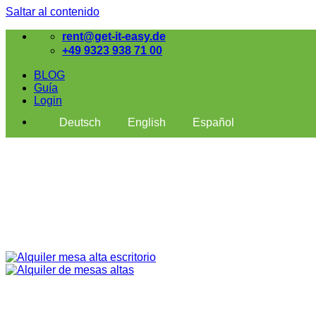
Saltar al contenido
rent@get-it-easy.de
+49 9323 938 71 00
BLOG
Guía
Login
Deutsch
English
Español