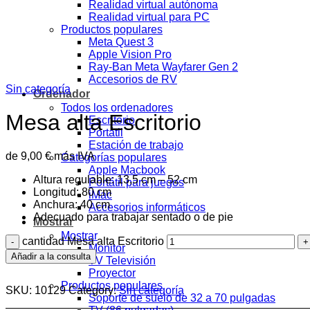
Realidad virtual autónoma
Realidad virtual para PC
Productos populares
Meta Quest 3
Apple Vision Pro
Ray-Ban Meta Wayfarer Gen 2
Accesorios de RV
Sin categoría
Ordenador
Todos los ordenadores
Mesa alta Escritorio
Escritorio
Portátil
Estación de trabajo
de
9,00
€
más IVA
Categorías populares
Apple Macbook
Altura regulable: 13,5 cm – 52 cm
Portátil para juegos
Longitud: 80 cm
iMac
Anchura: 40 cm
Accesorios informáticos
Adecuado para trabajar sentado o de pie
Mostrar
Mostrar
cantidad Mesa alta Escritorio
Monitor
Añadir a la consulta
TV Televisión
Proyector
Productos populares
SKU:
10129
Category:
Sin categoría
Soporte de suelo de 32 a 70 pulgadas