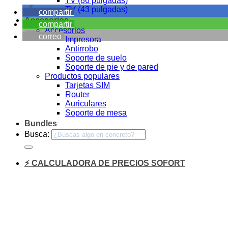
TV (86 pulgadas)
TV (43 pulgadas)
compartir
Accesorios
compartir
Accesorios
correo
Impresora
Antirrobo
Soporte de suelo
Soporte de pie y de pared
Productos populares
Tarjetas SIM
Router
Auriculares
Soporte de mesa
Bundles
Busca:
⚡ CALCULADORA DE PRECIOS SOFORT