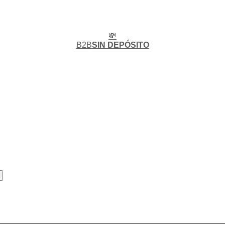
💸
B2B
SIN DEPÓSITO