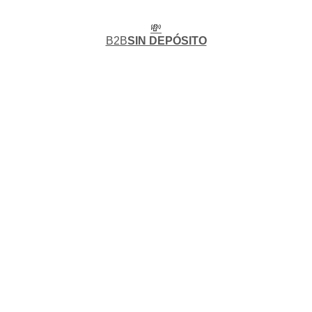
💸
B2B
SIN DEPÓSITO