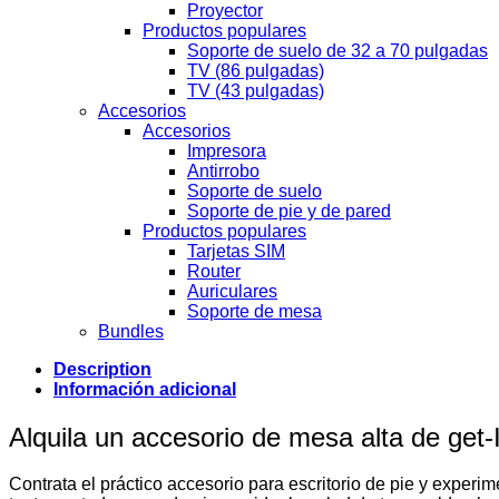
Proyector
Productos populares
Soporte de suelo de 32 a 70 pulgadas
TV (86 pulgadas)
TV (43 pulgadas)
Accesorios
Accesorios
Impresora
Antirrobo
Soporte de suelo
Soporte de pie y de pared
Productos populares
Tarjetas SIM
Router
Auriculares
Soporte de mesa
Bundles
Description
Información adicional
Alquila un accesorio de mesa alta de get-
Contrata el práctico accesorio para escritorio de pie y experi