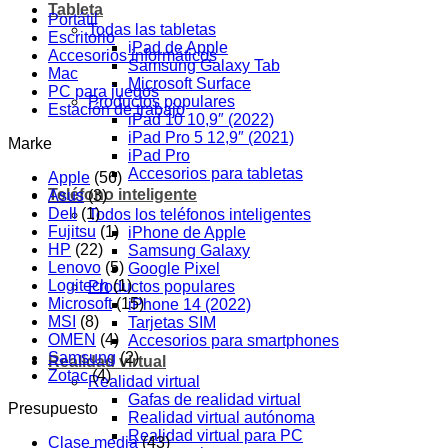
Tableta
Portátil
Todas las tabletas
Escritorio
iPad de Apple
Accesorios informáticos
Samsung Galaxy Tab
Mac
Microsoft Surface
PC para juegos
Productos populares
Estación de trabajo
iPad 10 10,9″ (2022)
iPad Pro 5 12,9″ (2021)
Marke
iPad Pro
Accesorios para tabletas
Apple
(56)
Teléfono inteligente
Asus
(3)
Dell
(1)
Todos los teléfonos inteligentes
Fujitsu
(1)
iPhone de Apple
HP
(22)
Samsung Galaxy
Lenovo
(5)
Google Pixel
Logitech
(1)
Productos populares
Microsoft
(15)
iPhone 14 (2022)
MSI
(8)
Tarjetas SIM
OMEN
(4)
Accesorios para smartphones
Samsung
(2)
Realidad virtual
Zotac
(4)
Realidad virtual
Gafas de realidad virtual
Presupuesto
Realidad virtual autónoma
Realidad virtual para PC
Clase media
(43)