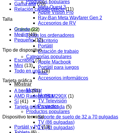
Productos populares
Gama alta
(70)
Meta Quest 3
Relación calidad-precio
(11)
Apple Vision Pro
Ray-Ban Meta Wayfarer Gen 2
Talla
Accesorios de RV
Grande
(22)
Ordenador
Medio
(43)
Todos los ordenadores
Pequeño
(12)
Escritorio
Portátil
Tipo de dispositivo
Estación de trabajo
Categorías populares
Escritorio
(7)
Apple Macbook
Mini
(13)
Portátil para juegos
Todo en uno
(26)
iMac
Accesorios informáticos
Tarjeta gráfica
Mostrar
Mostrar
A bordo
(51)
Monitor
AMD Radeon R9 M290X
(1)
TV Televisión
Sí
(41)
Proyector
Tarjeta gráfica dedicada
(5)
Productos populares
Dispositivo terminal
Soporte de suelo de 32 a 70 pulgadas
TV (86 pulgadas)
Portátil y PC
(13)
TV (43 pulgadas)
Tableta
(6)