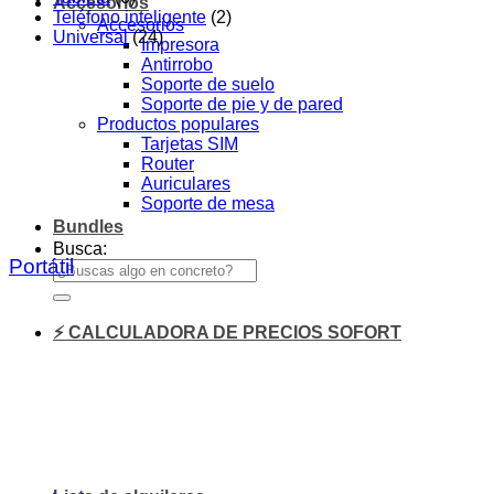
Accesorios
Teléfono inteligente
(2)
Accesorios
Universal
(24)
Impresora
Antirrobo
Soporte de suelo
Soporte de pie y de pared
Productos populares
Tarjetas SIM
Router
Auriculares
Soporte de mesa
Bundles
Busca:
Portátil
⚡ CALCULADORA DE PRECIOS SOFORT