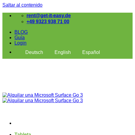
Saltar al contenido
rent@get-it-easy.de
+49 9323 938 71 00
BLOG
Guía
Login
Deutsch
English
Español
Tableta