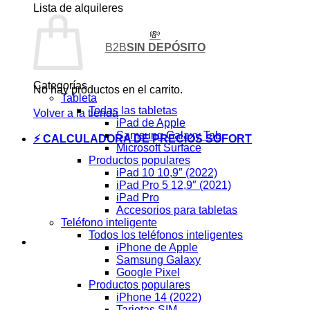
Lista de alquileres
💸
B2B
SIN DEPÓSITO
Categorías
No hay productos en el carrito.
Tableta
Todas las tabletas
Volver a la tienda
iPad de Apple
Samsung Galaxy Tab
⚡ CALCULADORA DE PRECIOS SOFORT
Microsoft Surface
Productos populares
iPad 10 10,9″ (2022)
iPad Pro 5 12,9″ (2021)
iPad Pro
Accesorios para tabletas
Teléfono inteligente
Todos los teléfonos inteligentes
iPhone de Apple
Samsung Galaxy
Google Pixel
Productos populares
iPhone 14 (2022)
Tarjetas SIM