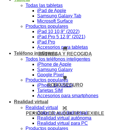
Todas las tabletas
iPad de Apple
Samsung Galaxy Tab
Microsoft Surface
Productos populares
iPad 10 10,9″ (2022)
iPad Pro 5 12,9″ (2021)
iPad Pro
Accesorios para tabletas
🚚
Teléfono inteligente
ENTREGA Y RECOGIDA
Todos los teléfonos inteligentes
iPhone de Apple
Samsung Galaxy
Google Pixel
🛡️
Productos populares
ROBO-SEGURO
iPhone 14 (2022)
Tarjetas SIM
Accesorios para smartphones
Realidad virtual
Realidad virtual
🔀
Gafas de realidad virtual
PERIODO DE ALQUILER FLEXIBLE
Realidad virtual autónoma
Realidad virtual para PC
Productos populares