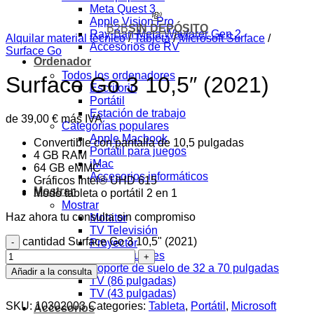
Meta Quest 3
💸
Apple Vision Pro
B2B
SIN DEPÓSITO
Ray-Ban Meta Wayfarer Gen 2
Alquilar material técnico
/
Tableta
/
Microsoft Surface
/
Accesorios de RV
Surface Go
Ordenador
Todos los ordenadores
Surface Go 3 10,5″ (2021)
Escritorio
Portátil
Estación de trabajo
de
39,00
€
más IVA
Categorías populares
Apple Macbook
Convertible con pantalla de 10,5 pulgadas
Portátil para juegos
4 GB RAM
iMac
64 GB eMMC
Accesorios informáticos
Gráficos Intel® UHD 615
Mostrar
Modo tableta o portátil 2 en 1
Mostrar
Haz ahora tu consulta sin compromiso
Monitor
TV Televisión
cantidad Surface Go 3 10,5" (2021)
Proyector
Productos populares
Soporte de suelo de 32 a 70 pulgadas
Añadir a la consulta
TV (86 pulgadas)
TV (43 pulgadas)
SKU:
10302003
Categories:
Tableta
,
Portátil
,
Microsoft
Accesorios