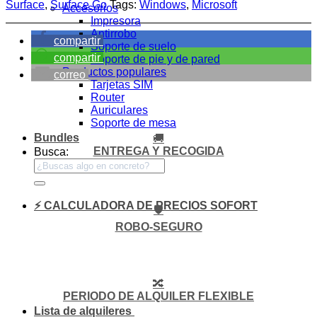
Surface
,
Surface Go
Tags:
Windows
,
Microsoft
Accesorios
Impresora
Antirrobo
compartir
Soporte de suelo
compartir
Soporte de pie y de pared
Productos populares
correo
Tarjetas SIM
Router
Auriculares
Soporte de mesa
Bundles
🚚
ENTREGA Y RECOGIDA
Busca:
⚡ CALCULADORA DE PRECIOS SOFORT
🛡️
ROBO-SEGURO
🔀
PERIODO DE ALQUILER FLEXIBLE
Lista de alquileres