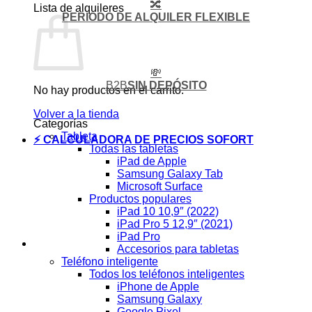
🔀
Lista de alquileres
PERIODO DE ALQUILER FLEXIBLE
💸
B2B
SIN DEPÓSITO
No hay productos en el carrito.
Volver a la tienda
Categorías
Tableta
⚡ CALCULADORA DE PRECIOS SOFORT
Todas las tabletas
iPad de Apple
Samsung Galaxy Tab
Microsoft Surface
Productos populares
iPad 10 10,9″ (2022)
iPad Pro 5 12,9″ (2021)
iPad Pro
Accesorios para tabletas
Teléfono inteligente
Todos los teléfonos inteligentes
iPhone de Apple
Samsung Galaxy
Google Pixel