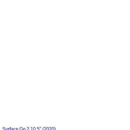
Surface Go 2 10,5″ (2020)