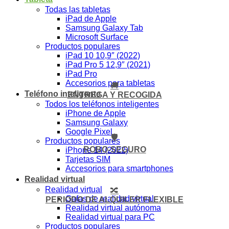
Todas las tabletas
iPad de Apple
Samsung Galaxy Tab
Microsoft Surface
Productos populares
iPad 10 10,9″ (2022)
iPad Pro 5 12,9″ (2021)
iPad Pro
Accesorios para tabletas
🚚
Teléfono inteligente
ENTREGA Y RECOGIDA
Todos los teléfonos inteligentes
iPhone de Apple
Samsung Galaxy
Google Pixel
🛡️
Productos populares
ROBO-SEGURO
iPhone 14 (2022)
Tarjetas SIM
Accesorios para smartphones
Realidad virtual
Realidad virtual
🔀
Gafas de realidad virtual
PERIODO DE ALQUILER FLEXIBLE
Realidad virtual autónoma
Realidad virtual para PC
Productos populares