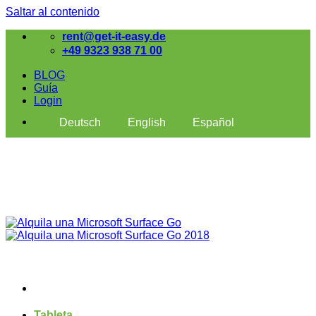
Saltar al contenido
rent@get-it-easy.de
+49 9323 938 71 00
BLOG
Guía
Login
Deutsch
English
Español
Tableta