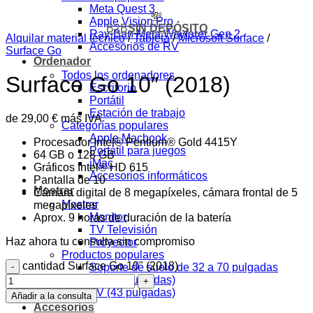
Meta Quest 3
💸
Apple Vision Pro
B2B
SIN DEPÓSITO
Ray-Ban Meta Wayfarer Gen 2
Alquilar material técnico
/
Tableta
/
Microsoft Surface
/
Accesorios de RV
Surface Go
Ordenador
Todos los ordenadores
Surface Go 10″ (2018)
Escritorio
Portátil
Estación de trabajo
de
29,00
€
más IVA
Categorías populares
Apple Macbook
Procesador Intel® Pentium® Gold 4415Y
Portátil para juegos
64 GB o 128 GB
iMac
Gráficos Intel® HD 615
Accesorios informáticos
Pantalla de 10
Mostrar
Cámara digital de 8 megapíxeles, cámara frontal de 5
Mostrar
megapíxeles
Monitor
Aprox. 9 horas de duración de la batería
TV Televisión
Haz ahora tu consulta sin compromiso
Proyector
Productos populares
cantidad Surface Go 10" (2018)
Soporte de suelo de 32 a 70 pulgadas
TV (86 pulgadas)
TV (43 pulgadas)
Añadir a la consulta
Accesorios