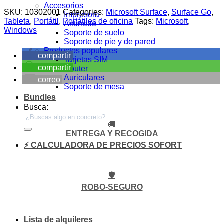
Accesorios
SKU:
10302001
Categories:
Microsoft Surface
,
Surface Go
,
Impresora
Tableta
,
Portátil
,
Portátiles de oficina
Tags:
Microsoft
,
Antirrobo
Windows
Soporte de suelo
Soporte de pie y de pared
Productos populares
compartir
Tarjetas SIM
compartir
Router
Auriculares
correo
Soporte de mesa
Bundles
Busca:
🚚
ENTREGA Y RECOGIDA
⚡ CALCULADORA DE PRECIOS SOFORT
🛡️
ROBO-SEGURO
Lista de alquileres