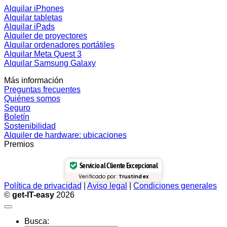
Alquilar iPhones
Alquilar tabletas
Alquilar iPads
Alquiler de proyectores
Alquilar ordenadores portátiles
Alquilar Meta Quest 3
Alquilar Samsung Galaxy
Más información
Preguntas frecuentes
Quiénes somos
Seguro
Boletín
Sostenibilidad
Alquiler de hardware: ubicaciones
Premios
Servicio al Cliente Excepcional
Verificado por:
Trustindex
Política de privacidad
|
Aviso legal
|
Condiciones generales
©
get-IT-easy
2026
Busca: