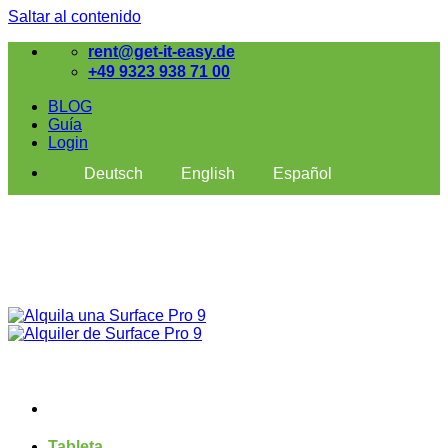
Saltar al contenido
rent@get-it-easy.de
+49 9323 938 71 00
BLOG
Guía
Login
Deutsch
English
Español
Tableta