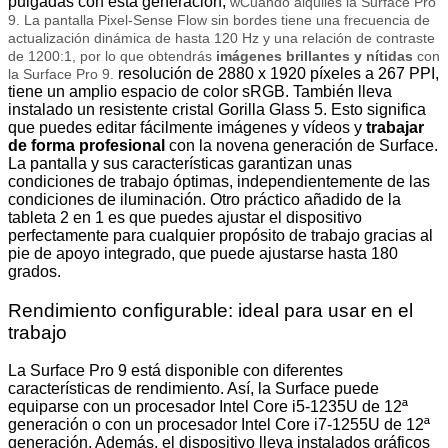
pulgadas con esta generación,
w
Cuando alquiles la Surface Pro
9. La pantalla Pixel-Sense Flow sin bordes tiene una frecuencia de
actualización dinámica de hasta 120 Hz y una relación de contraste
de 1200:1, por lo que obtendrás
imágenes brillantes y nítidas
con
resolución de 2880 x 1920 píxeles a 267 PPI,
la Surface Pro 9.
tiene un amplio espacio de color sRGB. También lleva
instalado un resistente cristal Gorilla Glass 5. Esto significa
que puedes editar fácilmente imágenes y vídeos y
trabajar
de forma profesional
con la novena generación de Surface.
La pantalla y sus características garantizan unas
condiciones de trabajo óptimas, independientemente de las
condiciones de iluminación. Otro práctico añadido de la
tableta 2 en 1 es que puedes ajustar el dispositivo
perfectamente para cualquier propósito de trabajo gracias al
pie de apoyo integrado, que puede ajustarse hasta 180
grados.
Rendimiento configurable: ideal para usar en el
trabajo
La Surface Pro 9 está disponible con diferentes
características de rendimiento. Así, la Surface puede
equiparse con un procesador Intel Core i5-1235U de 12ª
generación o con un procesador Intel Core i7-1255U de 12ª
generación. Además, el dispositivo lleva instalados gráficos