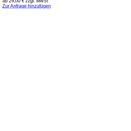
ab
29,00
€
zzgl. MwSt
Zur Anfrage hinzufügen