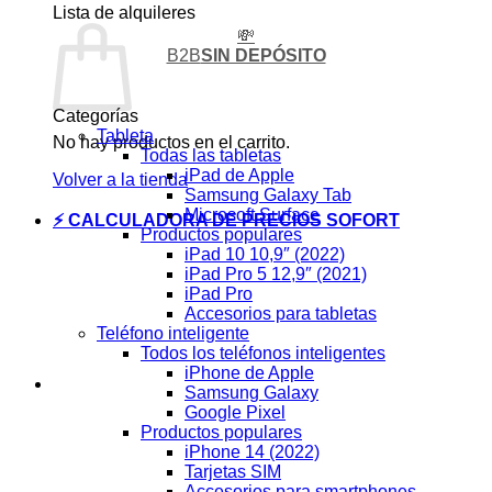
Lista de alquileres
💸
B2B
SIN DEPÓSITO
Categorías
Tableta
No hay productos en el carrito.
Todas las tabletas
iPad de Apple
Volver a la tienda
Samsung Galaxy Tab
Microsoft Surface
⚡ CALCULADORA DE PRECIOS SOFORT
Productos populares
iPad 10 10,9″ (2022)
iPad Pro 5 12,9″ (2021)
iPad Pro
Accesorios para tabletas
Teléfono inteligente
Todos los teléfonos inteligentes
iPhone de Apple
Samsung Galaxy
Google Pixel
Productos populares
iPhone 14 (2022)
Tarjetas SIM
Accesorios para smartphones