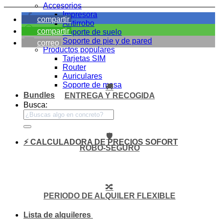
Accesorios
Impresora
compartir
Antirrobo
compartir
Soporte de suelo
Soporte de pie y de pared
correo
Productos populares
Tarjetas SIM
Router
Auriculares
Soporte de mesa
🚚
Bundles
ENTREGA Y RECOGIDA
Busca:
🛡️
⚡ CALCULADORA DE PRECIOS SOFORT
ROBO-SEGURO
🔀
PERIODO DE ALQUILER FLEXIBLE
Lista de alquileres