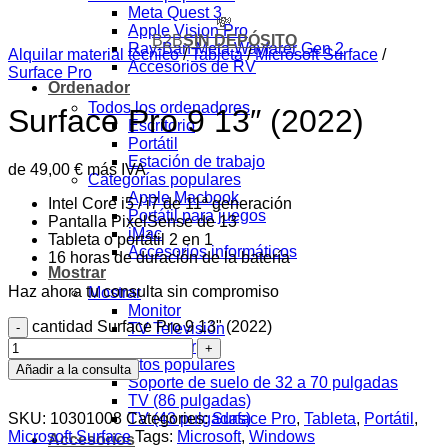
Meta Quest 3
💸
Apple Vision Pro
B2B
SIN DEPÓSITO
Ray-Ban Meta Wayfarer Gen 2
Alquilar material técnico
/
Tableta
/
Microsoft Surface
/
Accesorios de RV
Surface Pro
Ordenador
Todos los ordenadores
Surface Pro 9 13″ (2022)
Escritorio
Portátil
Estación de trabajo
de
49,00
€
más IVA
Categorías populares
Apple Macbook
Intel Core i5 / i7 de 11ª generación
Portátil para juegos
Pantalla PixelSense de 13
iMac
Tableta o portátil 2 en 1
Accesorios informáticos
16 horas de duración de la batería
Mostrar
Haz ahora tu consulta sin compromiso
Mostrar
Monitor
cantidad Surface Pro 9 13" (2022)
TV Televisión
Proyector
Productos populares
Añadir a la consulta
Soporte de suelo de 32 a 70 pulgadas
TV (86 pulgadas)
SKU:
10301008
Categories:
Surface Pro
,
Tableta
,
Portátil
,
TV (43 pulgadas)
Microsoft Surface
Tags:
Microsoft
,
Windows
Accesorios