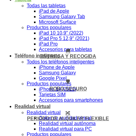
Todas las tabletas
iPad de Apple
Samsung Galaxy Tab
Microsoft Surface
Productos populares
iPad 10 10,9″ (2022)
iPad Pro 5 12,9″ (2021)
iPad Pro
Accesorios para tabletas
🚚
Teléfono inteligente
ENTREGA Y RECOGIDA
Todos los teléfonos inteligentes
iPhone de Apple
Samsung Galaxy
Google Pixel
🛡️
Productos populares
ROBO-SEGURO
iPhone 14 (2022)
Tarjetas SIM
Accesorios para smartphones
Realidad virtual
Realidad virtual
🔀
Gafas de realidad virtual
PERIODO DE ALQUILER FLEXIBLE
Realidad virtual autónoma
Realidad virtual para PC
Productos populares