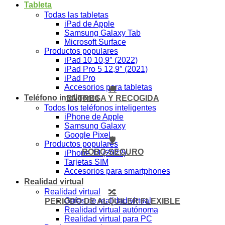
Tableta
Todas las tabletas
iPad de Apple
Samsung Galaxy Tab
Microsoft Surface
Productos populares
iPad 10 10,9″ (2022)
iPad Pro 5 12,9″ (2021)
iPad Pro
Accesorios para tabletas
🚚
Teléfono inteligente
ENTREGA Y RECOGIDA
Todos los teléfonos inteligentes
iPhone de Apple
Samsung Galaxy
Google Pixel
🛡️
Productos populares
ROBO-SEGURO
iPhone 14 (2022)
Tarjetas SIM
Accesorios para smartphones
Realidad virtual
Realidad virtual
🔀
Gafas de realidad virtual
PERIODO DE ALQUILER FLEXIBLE
Realidad virtual autónoma
Realidad virtual para PC