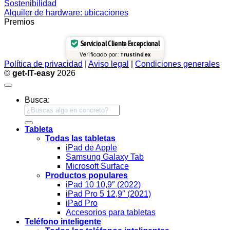
Sostenibilidad
Alquiler de hardware: ubicaciones
Premios
Servicio al Cliente Excepcional
Verificado por:
Trustindex
Política de privacidad
|
Aviso legal
|
Condiciones generales
©
get-IT-easy
2026
Busca:
Tableta
Todas las tabletas
iPad de Apple
Samsung Galaxy Tab
Microsoft Surface
Productos populares
iPad 10 10,9″ (2022)
iPad Pro 5 12,9″ (2021)
iPad Pro
Accesorios para tabletas
Teléfono inteligente