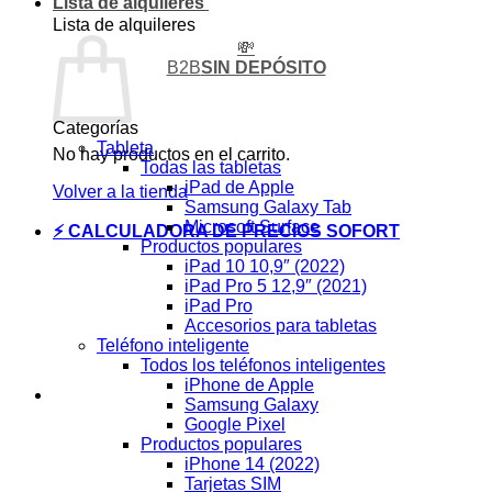
Lista de alquileres
Lista de alquileres
💸
B2B
SIN DEPÓSITO
Categorías
Tableta
No hay productos en el carrito.
Todas las tabletas
iPad de Apple
Volver a la tienda
Samsung Galaxy Tab
Microsoft Surface
⚡ CALCULADORA DE PRECIOS SOFORT
Productos populares
iPad 10 10,9″ (2022)
iPad Pro 5 12,9″ (2021)
iPad Pro
Accesorios para tabletas
Teléfono inteligente
Todos los teléfonos inteligentes
iPhone de Apple
Samsung Galaxy
Google Pixel
Productos populares
iPhone 14 (2022)
Tarjetas SIM