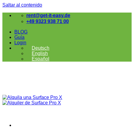
Saltar al contenido
rent@get-it-easy.de
+49 9323 938 71 00
BLOG
Guía
Login
Deutsch
English
Español