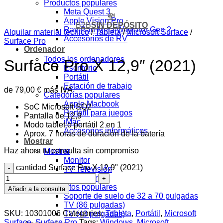
Productos populares
Meta Quest 3
💸
Apple Vision Pro
B2B
SIN DEPÓSITO
Ray-Ban Meta Wayfarer Gen 2
Alquilar material técnico
/
Tableta
/
Microsoft Surface
/
Accesorios de RV
Surface Pro
Ordenador
Todos los ordenadores
Surface Pro X 12,9″ (2021)
Escritorio
Portátil
Estación de trabajo
de
79,00
€
más IVA
Categorías populares
Apple Macbook
SoC Microsoft SQ2
Portátil para juegos
Pantalla de 12,9
iMac
Modo tablet o portátil 2 en 1
Accesorios informáticos
Aprox. 7 horas de duración de la batería
Mostrar
Haz ahora tu consulta sin compromiso
Mostrar
Monitor
cantidad Surface Pro X 12,9" (2021)
TV Televisión
Proyector
Productos populares
Añadir a la consulta
Soporte de suelo de 32 a 70 pulgadas
TV (86 pulgadas)
SKU:
10301006
Categories:
Tableta
,
Portátil
,
Microsoft
TV (43 pulgadas)
Surface
,
Surface Pro
Tags:
Windows
,
Microsoft