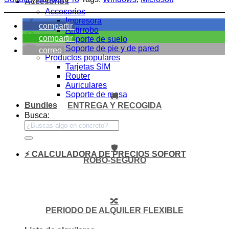
Accesorios
Accesorios
Impresora
compartir
Antirrobo
compartir
Soporte de suelo
Soporte de pie y de pared
correo
Productos populares
Tarjetas SIM
Router
Auriculares
Soporte de mesa
🚚
Bundles
ENTREGA Y RECOGIDA
Busca:
🛡️
⚡ CALCULADORA DE PRECIOS SOFORT
ROBO-SEGURO
🔀
PERIODO DE ALQUILER FLEXIBLE