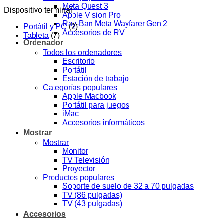
Meta Quest 3
Dispositivo terminal
Apple Vision Pro
Ray-Ban Meta Wayfarer Gen 2
Portátil y PC
(2)
Accesorios de RV
Tableta
(7)
Ordenador
Todos los ordenadores
Escritorio
Portátil
Estación de trabajo
Categorías populares
Apple Macbook
Portátil para juegos
iMac
Accesorios informáticos
Mostrar
Mostrar
Monitor
TV Televisión
Proyector
Productos populares
Soporte de suelo de 32 a 70 pulgadas
TV (86 pulgadas)
TV (43 pulgadas)
Accesorios