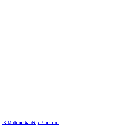
IK Multimedia iRig BlueTurn