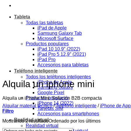
Tableta
Todas las tabletas
iPad de Apple
Samsung Galaxy Tab
Microsoft Surface
Productos populares
iPad 10 10,9″ (2022)
iPad Pro 5 12,9″ (2021)
iPad Pro
Accesorios para tabletas
Teléfono inteligente
Todos los teléfonos inteligentes
Alquila un iphone mini
iPhone de Apple
Samsung Galaxy
Google Pixel
Productos populares
Alquila un iPhone Mini: Solución B2B compacta
iPhone 14 (2022)
Alquilar material técnico
/
Teléfono inteligente
/
iPhone de App
Tarjetas SIM
Filtro
Accesorios para smartphones
Realidad virtual
Mostrando 2 resultado
Ordenado por los últimos
Realidad virtual
Gafas de realidad virtual