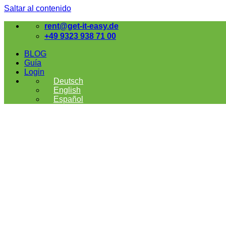
Saltar al contenido
rent@get-it-easy.de
+49 9323 938 71 00
BLOG
Guía
Login
Deutsch
English
Español