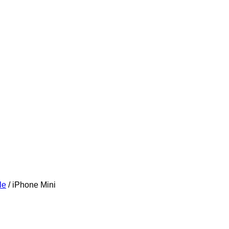
le
/
iPhone Mini