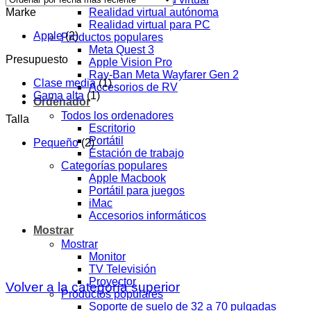
Realidad virtual autónoma
Marke
Realidad virtual para PC
Apple
(2)
Productos populares
Meta Quest 3
Presupuesto
Apple Vision Pro
Ray-Ban Meta Wayfarer Gen 2
Clase media
(1)
Accesorios de RV
Gama alta
(1)
Ordenador
Todos los ordenadores
Talla
Escritorio
Portátil
Pequeño
(2)
Estación de trabajo
Categorías populares
Apple Macbook
Portátil para juegos
iMac
Accesorios informáticos
Mostrar
Mostrar
Monitor
TV Televisión
Proyector
Volver a la categoría superior
Productos populares
Soporte de suelo de 32 a 70 pulgadas