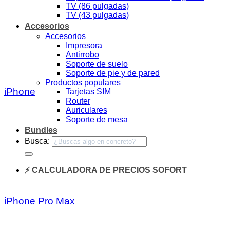
TV (86 pulgadas)
TV (43 pulgadas)
Accesorios
Accesorios
Impresora
Antirrobo
Soporte de suelo
Soporte de pie y de pared
Productos populares
iPhone
Tarjetas SIM
Router
Auriculares
Soporte de mesa
Bundles
Busca:
⚡ CALCULADORA DE PRECIOS SOFORT
iPhone Pro Max