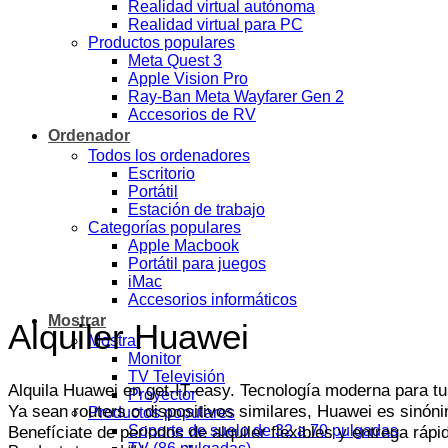
Realidad virtual autónoma
Realidad virtual para PC
Productos populares
Meta Quest 3
Apple Vision Pro
Ray-Ban Meta Wayfarer Gen 2
Accesorios de RV
Ordenador
Todos los ordenadores
Escritorio
Portátil
Estación de trabajo
Categorías populares
Apple Macbook
Portátil para juegos
iMac
Accesorios informáticos
Mostrar
Alquiler Huawei
Mostrar
Monitor
TV Televisión
Alquila Huawei en get-IT-easy. Tecnología moderna para t
Proyector
Ya sean routers o dispositivos similares, Huawei es sinónim
Productos populares
Soporte de suelo de 32 a 70 pulgadas
Benefíciate de periodos de alquiler flexibles y entrega rápi