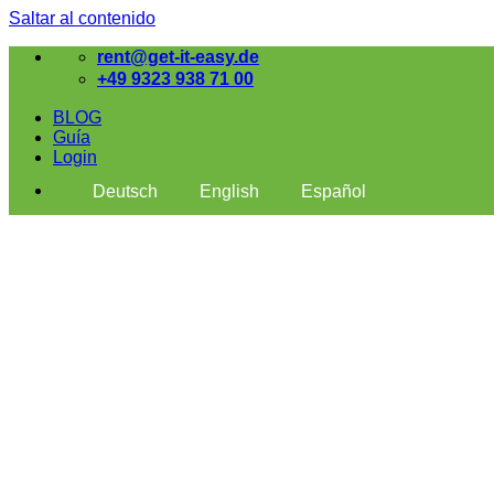
Saltar al contenido
rent@get-it-easy.de
+49 9323 938 71 00
BLOG
Guía
Login
Deutsch
English
Español