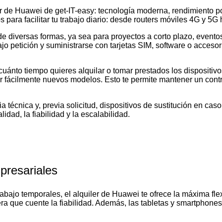
er de Huawei de get-IT-easy: tecnología moderna, rendimiento po
ara facilitar tu trabajo diario: desde routers móviles 4G y 5G 
 diversas formas, ya sea para proyectos a corto plazo, eventos,
jo petición y suministrarse con tarjetas SIM, software o acceso
 cuánto tiempo quieres alquilar o tomar prestados los dispositiv
 fácilmente nuevos modelos. Esto te permite mantener un control 
a técnica y, previa solicitud, dispositivos de sustitución en ca
idad, la fiabilidad y la escalabilidad.
presariales
abajo temporales, el alquiler de Huawei te ofrece la máxima fle
ra que cuente la fiabilidad. Además, las tabletas y smartphone