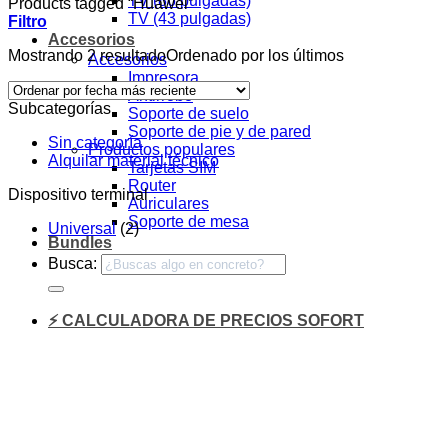
TV (86 pulgadas)
Products tagged “Huawei”
TV (43 pulgadas)
Filtro
Accesorios
Mostrando 2 resultado
Ordenado por los últimos
Accesorios
Impresora
Antirrobo
Subcategorías
Soporte de suelo
Soporte de pie y de pared
Sin categoría
Productos populares
Alquilar material técnico
Tarjetas SIM
Router
Dispositivo terminal
Auriculares
Soporte de mesa
Universal
(2)
Bundles
Busca:
⚡ CALCULADORA DE PRECIOS SOFORT