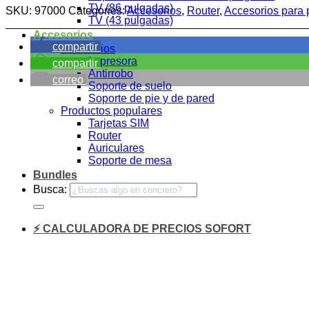
TV (86 pulgadas)
SKU:
97000
Categories:
Accesorios
,
Router
,
Accesorios para p
TV (43 pulgadas)
Accesorios
compartir
Accesorios
Impresora
compartir
Antirrobo
correo
Soporte de suelo
Soporte de pie y de pared
Productos populares
Tarjetas SIM
Router
Auriculares
Soporte de mesa
Bundles
Busca:
⚡ CALCULADORA DE PRECIOS SOFORT