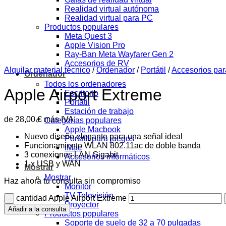
Realidad virtual autónoma
Realidad virtual para PC
Productos populares
Meta Quest 3
Apple Vision Pro
Ray-Ban Meta Wayfarer Gen 2
Accesorios de RV
Alquilar material técnico
/
Ordenador
/
Portátil
/
Accesorios para
Ordenador
Todos los ordenadores
Apple Airport Extreme
Escritorio
Portátil
Estación de trabajo
de
28,00
€
más IVA
Categorías populares
Apple Macbook
Nuevo diseño elegante para una señal ideal
Portátil para juegos
Funcionamiento WLAN 802.11ac de doble banda
iMac
3 conexiones LAN Gigabit
Accesorios informáticos
1 x USB y WAN
Mostrar
Mostrar
Haz ahora tu consulta sin compromiso
Monitor
TV Televisión
cantidad Apple Airport Extreme
Proyector
Añadir a la consulta
Productos populares
Soporte de suelo de 32 a 70 pulgadas