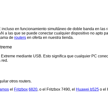
. E incluso en funcionamiento simultáneo de doble banda en la
LAN a las que se puede conectar cualquier dispositivo no apto 
 gama de
routers
en oferta en nuestra tienda.
xtreme
t Extreme mediante USB. Esto significa que cualquier PC conect
 red.
ilar otros routers.
larnos
el
Fritzbox
6820
, o el Fritzbox 7490, el
Huawei b525
o el