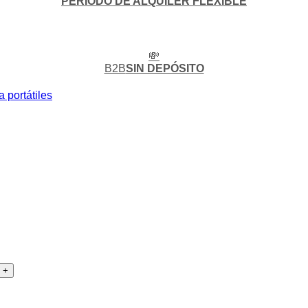
PERIODO DE ALQUILER FLEXIBLE
💸
B2B
SIN DEPÓSITO
 portátiles