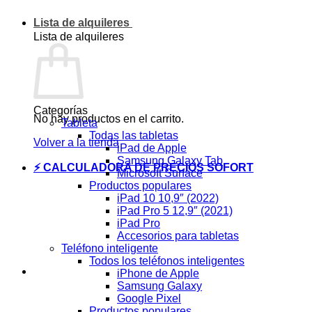
Lista de alquileres
Lista de alquileres
Categorías
No hay productos en el carrito.
Tableta
Todas las tabletas
Volver a la tienda
iPad de Apple
Samsung Galaxy Tab
⚡ CALCULADORA DE PRECIOS SOFORT
Microsoft Surface
Productos populares
iPad 10 10,9″ (2022)
iPad Pro 5 12,9″ (2021)
iPad Pro
Accesorios para tabletas
Teléfono inteligente
Todos los teléfonos inteligentes
iPhone de Apple
Samsung Galaxy
Google Pixel
Productos populares