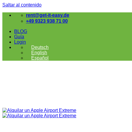
Saltar al contenido
rent@get-it-easy.de
+49 9323 938 71 00
BLOG
Guía
Login
Deutsch
English
Español