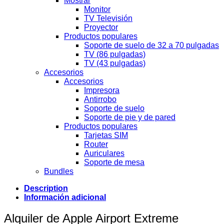
Mostrar
Monitor
TV Televisión
Proyector
Productos populares
Soporte de suelo de 32 a 70 pulgadas
TV (86 pulgadas)
TV (43 pulgadas)
Accesorios
Accesorios
Impresora
Antirrobo
Soporte de suelo
Soporte de pie y de pared
Productos populares
Tarjetas SIM
Router
Auriculares
Soporte de mesa
Bundles
Description
Información adicional
Alquiler de Apple Airport Extreme