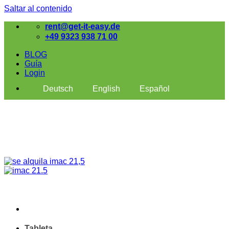
Saltar al contenido
rent@get-it-easy.de
+49 9323 938 71 00
BLOG
Guía
Login
Deutsch
English
Español
Tableta