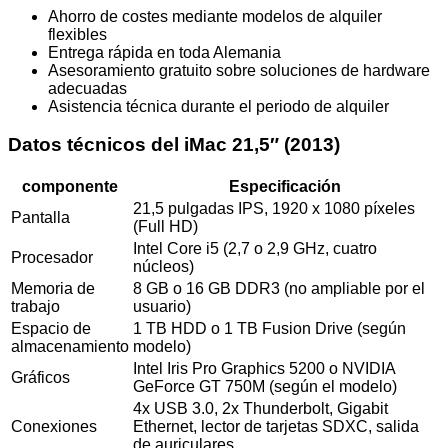
Ahorro de costes mediante modelos de alquiler
flexibles
Entrega rápida en toda Alemania
Asesoramiento gratuito sobre soluciones de hardware
adecuadas
Asistencia técnica durante el periodo de alquiler
Datos técnicos del iMac 21,5″ (2013)
componente
Especificación
21,5 pulgadas IPS, 1920 x 1080 píxeles
Pantalla
(Full HD)
Intel Core i5 (2,7 o 2,9 GHz, cuatro
Procesador
núcleos)
Memoria de
8 GB o 16 GB DDR3 (no ampliable por el
trabajo
usuario)
Espacio de
1 TB HDD o 1 TB Fusion Drive (según
almacenamiento
modelo)
Intel Iris Pro Graphics 5200 o NVIDIA
Gráficos
GeForce GT 750M (según el modelo)
4x USB 3.0, 2x Thunderbolt, Gigabit
Conexiones
Ethernet, lector de tarjetas SDXC, salida
de auriculares