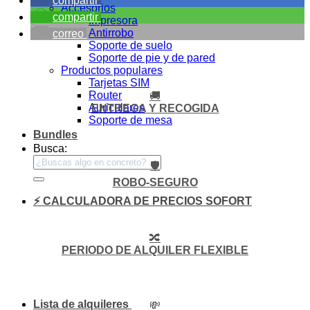
compartir
Accesorios
compartir
Impresora
Antirrobo
correo
Soporte de suelo
Soporte de pie y de pared
Productos populares
Tarjetas SIM
Router
🚚
Auriculares
ENTREGA Y RECOGIDA
Soporte de mesa
Bundles
Busca:
🛡️
ROBO-SEGURO
⚡ CALCULADORA DE PRECIOS SOFORT
🔀
PERIODO DE ALQUILER FLEXIBLE
Lista de alquileres
💸