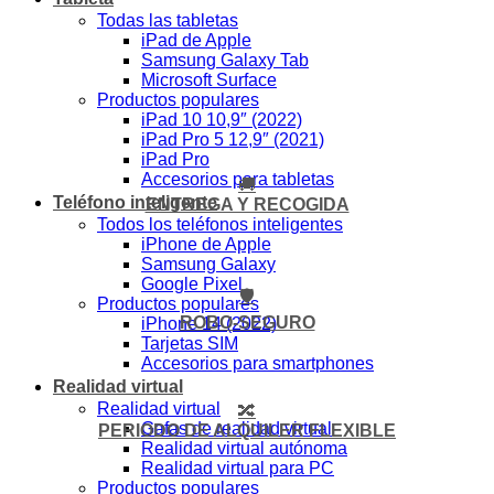
Todas las tabletas
iPad de Apple
Samsung Galaxy Tab
Microsoft Surface
Productos populares
iPad 10 10,9″ (2022)
iPad Pro 5 12,9″ (2021)
iPad Pro
Accesorios para tabletas
🚚
Teléfono inteligente
ENTREGA Y RECOGIDA
Todos los teléfonos inteligentes
iPhone de Apple
Samsung Galaxy
Google Pixel
🛡️
Productos populares
ROBO-SEGURO
iPhone 14 (2022)
Tarjetas SIM
Accesorios para smartphones
Realidad virtual
Realidad virtual
🔀
Gafas de realidad virtual
PERIODO DE ALQUILER FLEXIBLE
Realidad virtual autónoma
Realidad virtual para PC
Productos populares