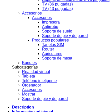
TV (86 pulgadas)
TV (43 pulgadas)
Accesorios
Accesorios
Impresora
Antirrobo
Soporte de suelo
Soporte de pie y de pared
Productos populares
Tarjetas SIM
Router
Auriculares
Soporte de mesa
Bundles
Subcategorías
Realidad virtual
Tableta
Teléfono inteligente
Ordenador
Accesorios
Mostrar
Soporte de pie y de pared
Description
Información adicional