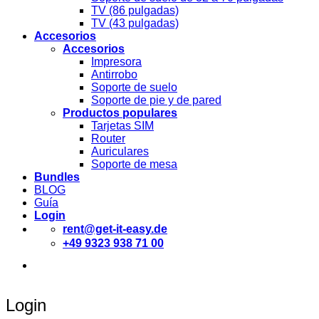
TV (86 pulgadas)
TV (43 pulgadas)
Accesorios
Accesorios
Impresora
Antirrobo
Soporte de suelo
Soporte de pie y de pared
Productos populares
Tarjetas SIM
Router
Auriculares
Soporte de mesa
Bundles
BLOG
Guía
Login
rent@get-it-easy.de
+49 9323 938 71 00
Deutsch
English
Español
Login