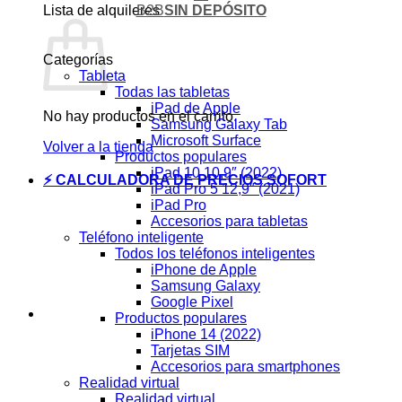
B2B
SIN DEPÓSITO
Lista de alquileres
Categorías
Tableta
Todas las tabletas
iPad de Apple
No hay productos en el carrito.
Samsung Galaxy Tab
Microsoft Surface
Volver a la tienda
Productos populares
iPad 10 10,9″ (2022)
⚡ CALCULADORA DE PRECIOS SOFORT
iPad Pro 5 12,9″ (2021)
iPad Pro
Accesorios para tabletas
Teléfono inteligente
Todos los teléfonos inteligentes
iPhone de Apple
Samsung Galaxy
Google Pixel
Productos populares
iPhone 14 (2022)
Tarjetas SIM
Accesorios para smartphones
Realidad virtual
Realidad virtual