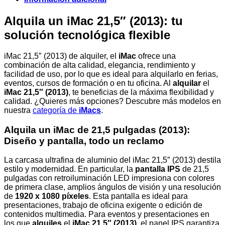
Alquila un iMac 21,5″ (2013): tu
solución tecnológica flexible
iMac 21,5″ (2013) de alquiler, el
iMac
ofrece una
combinación de alta calidad, elegancia, rendimiento y
facilidad de uso, por lo que es ideal para alquilarlo en ferias,
eventos, cursos de formación o en tu oficina. Al
alquilar
el
iMac 21,5″ (2013)
, te beneficias de la máxima flexibilidad y
calidad. ¿Quieres más opciones? Descubre más modelos en
nuestra
categoría de
iMacs
.
Alquila un iMac de 21,5 pulgadas (2013):
Diseño y pantalla, todo un reclamo
La carcasa ultrafina de aluminio del iMac 21,5″ (2013) destila
estilo y modernidad. En particular, la
pantalla IPS
de 21,5
pulgadas con retroiluminación LED impresiona con colores
de primera clase, amplios ángulos de visión y una resolución
de
1920 x 1080 píxeles
. Esta pantalla es ideal para
presentaciones, trabajo de oficina exigente o edición de
contenidos multimedia. Para eventos y presentaciones en
los que
alquiles
el
iMac 21,5″ (2013)
, el panel IPS garantiza