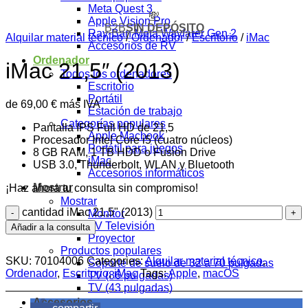
Meta Quest 3
💸
Apple Vision Pro
B2B
SIN DEPÓSITO
Ray-Ban Meta Wayfarer Gen 2
Alquilar material técnico
/
Ordenador
/
Escritorio
/
iMac
Accesorios de RV
Ordenador
iMac 21,5″ (2013)
Todos los ordenadores
Escritorio
Portátil
de
69,00
€
más IVA
Estación de trabajo
Categorías populares
Pantalla IPS Full HD de 21,5
Apple Macbook
Procesador Intel Core i5 (cuatro núcleos)
Portátil para juegos
8 GB RAM, 1 TB HDD o Fusion Drive
iMac
USB 3.0, Thunderbolt, WLAN y Bluetooth
Accesorios informáticos
Mostrar
¡Haz ahora tu consulta sin compromiso!
Mostrar
cantidad iMac 21,5" (2013)
Monitor
TV Televisión
Añadir a la consulta
Proyector
Productos populares
SKU:
70104006
Categories:
Alquilar material técnico
,
Soporte de suelo de 32 a 70 pulgadas
Ordenador
,
Escritorio
,
iMac
Tags:
Apple
,
macOS
TV (86 pulgadas)
TV (43 pulgadas)
Accesorios