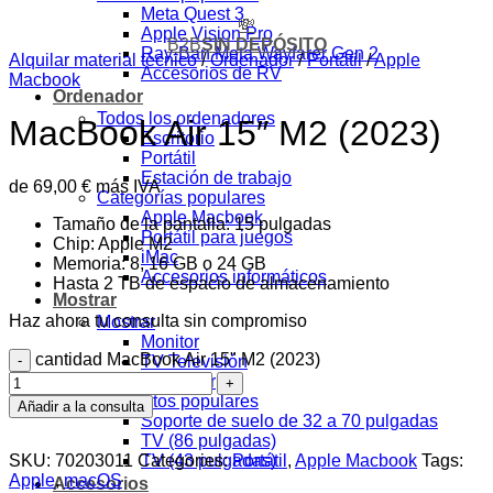
Meta Quest 3
💸
Apple Vision Pro
B2B
SIN DEPÓSITO
Ray-Ban Meta Wayfarer Gen 2
Alquilar material técnico
/
Ordenador
/
Portátil
/
Apple
Accesorios de RV
Macbook
Ordenador
Todos los ordenadores
MacBook Air 15″ M2 (2023)
Escritorio
Portátil
Estación de trabajo
de
69,00
€
más IVA
Categorías populares
Apple Macbook
Tamaño de la pantalla: 15 pulgadas
Portátil para juegos
Chip: Apple M2
iMac
Memoria: 8, 16 GB o 24 GB
Accesorios informáticos
Hasta 2 TB de espacio de almacenamiento
Mostrar
Haz ahora tu consulta sin compromiso
Mostrar
Monitor
cantidad MacBook Air 15" M2 (2023)
TV Televisión
Proyector
Productos populares
Añadir a la consulta
Soporte de suelo de 32 a 70 pulgadas
TV (86 pulgadas)
SKU:
70203011
Categories:
Portátil
,
Apple Macbook
Tags:
TV (43 pulgadas)
Apple
,
macOS
Accesorios