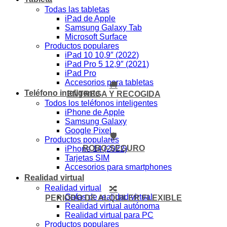
Todas las tabletas
iPad de Apple
Samsung Galaxy Tab
Microsoft Surface
Productos populares
iPad 10 10,9″ (2022)
iPad Pro 5 12,9″ (2021)
iPad Pro
Accesorios para tabletas
🚚
Teléfono inteligente
ENTREGA Y RECOGIDA
Todos los teléfonos inteligentes
iPhone de Apple
Samsung Galaxy
Google Pixel
🛡️
Productos populares
ROBO-SEGURO
iPhone 14 (2022)
Tarjetas SIM
Accesorios para smartphones
Realidad virtual
Realidad virtual
🔀
Gafas de realidad virtual
PERIODO DE ALQUILER FLEXIBLE
Realidad virtual autónoma
Realidad virtual para PC
Productos populares