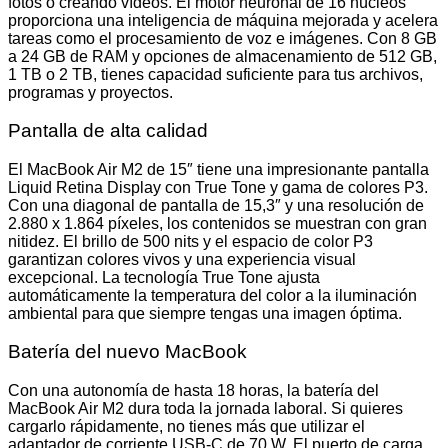
fotos o creando vídeos. El motor neuronal de 16 núcleos
proporciona una inteligencia de máquina mejorada y acelera
tareas como el procesamiento de voz e imágenes. Con 8 GB
a 24 GB de RAM y opciones de almacenamiento de 512 GB,
1 TB o 2 TB, tienes capacidad suficiente para tus archivos,
programas y proyectos.
Pantalla de alta calidad
El MacBook Air M2 de 15″ tiene una impresionante pantalla
Liquid Retina Display con True Tone y gama de colores P3.
Con una diagonal de pantalla de 15,3″ y una resolución de
2.880 x 1.864 píxeles, los contenidos se muestran con gran
nitidez. El brillo de 500 nits y el espacio de color P3
garantizan colores vivos y una experiencia visual
excepcional. La tecnología True Tone ajusta
automáticamente la temperatura del color a la iluminación
ambiental para que siempre tengas una imagen óptima.
Batería del nuevo MacBook
Con una autonomía de hasta 18 horas, la batería del
MacBook Air M2 dura toda la jornada laboral. Si quieres
cargarlo rápidamente, no tienes más que utilizar el
adaptador de corriente USB-C de 70 W. El puerto de carga