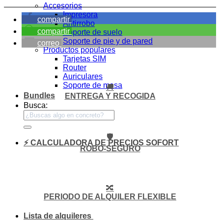
Accesorios
Impresora
compartir
Antirrobo
compartir
Soporte de suelo
Soporte de pie y de pared
correo
Productos populares
Tarjetas SIM
Router
Auriculares
Soporte de mesa
🚚
Bundles
ENTREGA Y RECOGIDA
Busca:
🛡️
⚡ CALCULADORA DE PRECIOS SOFORT
ROBO-SEGURO
🔀
PERIODO DE ALQUILER FLEXIBLE
Lista de alquileres