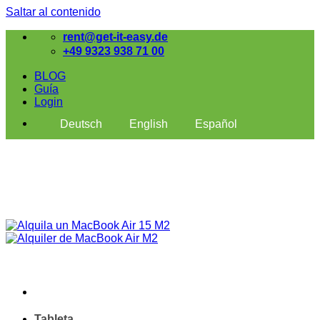
Saltar al contenido
rent@get-it-easy.de
+49 9323 938 71 00
BLOG
Guía
Login
Deutsch
English
Español
Tableta