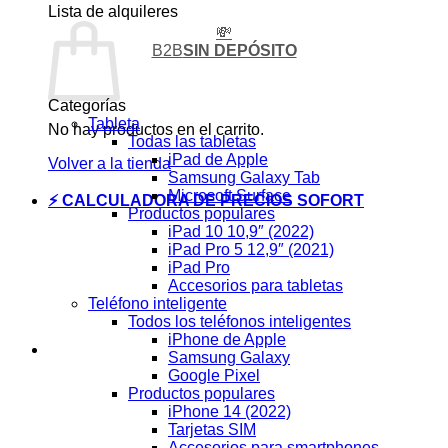
Lista de alquileres
💸
B2B
SIN DEPÓSITO
Categorías
Tableta
No hay productos en el carrito.
Todas las tabletas
iPad de Apple
Volver a la tienda
Samsung Galaxy Tab
Microsoft Surface
⚡ CALCULADORA DE PRECIOS SOFORT
Productos populares
iPad 10 10,9″ (2022)
iPad Pro 5 12,9″ (2021)
iPad Pro
Accesorios para tabletas
Teléfono inteligente
Todos los teléfonos inteligentes
iPhone de Apple
Samsung Galaxy
Google Pixel
Productos populares
iPhone 14 (2022)
Tarjetas SIM
Accesorios para smartphones