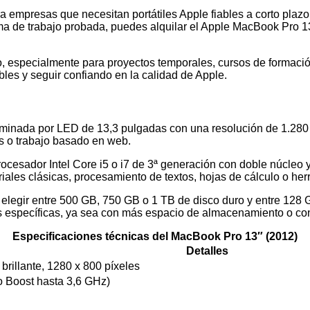
ra empresas que necesitan portátiles Apple fiables a corto pla
ma de trabajo probada, puedes alquilar el Apple MacBook Pro 13
, especialmente para proyectos temporales, cursos de formación
les y seguir confiando en la calidad de Apple.
luminada por LED de 13,3 pulgadas con una resolución de 1.280 
es o trabajo basado en web.
procesador Intel Core i5 o i7 de 3ª generación con doble núcl
iales clásicas, procesamiento de textos, hojas de cálculo o h
elegir entre 500 GB, 750 GB o 1 TB de disco duro y entre 128 G
es específicas, ya sea con más espacio de almacenamiento o c
Especificaciones técnicas del MacBook Pro 13″ (2012)
Detalles
brillante, 1280 x 800 píxeles
bo Boost hasta 3,6 GHz)