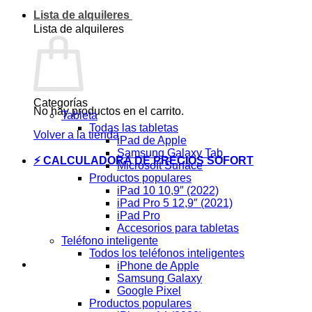
Lista de alquileres
Lista de alquileres
Categorías
No hay productos en el carrito.
Tableta
Todas las tabletas
Volver a la tienda
iPad de Apple
Samsung Galaxy Tab
⚡ CALCULADORA DE PRECIOS SOFORT
Microsoft Surface
Productos populares
iPad 10 10,9″ (2022)
iPad Pro 5 12,9″ (2021)
iPad Pro
Accesorios para tabletas
Teléfono inteligente
Todos los teléfonos inteligentes
iPhone de Apple
Samsung Galaxy
Google Pixel
Productos populares