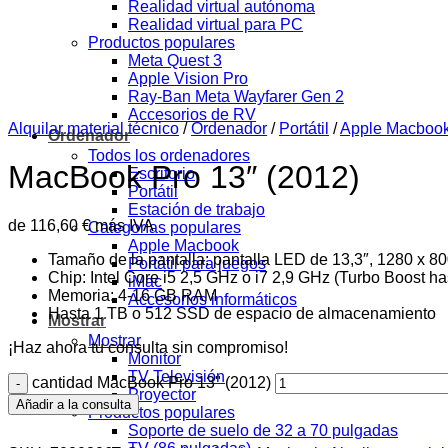
Realidad virtual autónoma
Realidad virtual para PC
Productos populares
Meta Quest 3
Apple Vision Pro
Ray-Ban Meta Wayfarer Gen 2
Accesorios de RV
Alquilar material técnico
/
Ordenador
/
Portátil
/
Apple Macboo
Ordenador
Todos los ordenadores
MacBook Pro 13″ (2012)
Escritorio
Portátil
Estación de trabajo
de
116,60
€
más IVA
Categorías populares
Apple Macbook
Tamaño de la pantalla: pantalla LED de 13,3″, 1280 x 80
Portátil para juegos
Chip: Intel Core i5 2,5 GHz o i7 2,9 GHz (Turbo Boost h
iMac
Memoria: 4-16 GB RAM
Accesorios informáticos
Hasta 1 TB o 512 SSD de espacio de almacenamiento
Mostrar
Mostrar
¡Haz ahora tu consulta sin compromiso!
Monitor
TV Televisión
cantidad MacBook Pro 13" (2012)
Proyector
Añadir a la consulta
Productos populares
Soporte de suelo de 32 a 70 pulgadas