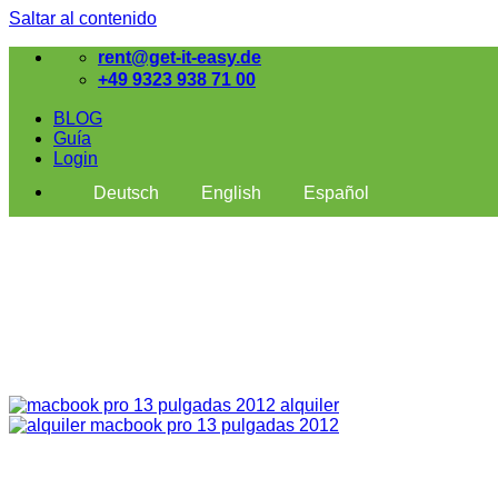
Saltar al contenido
rent@get-it-easy.de
+49 9323 938 71 00
BLOG
Guía
Login
Deutsch
English
Español