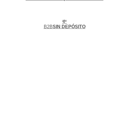
💸
B2B
SIN DEPÓSITO