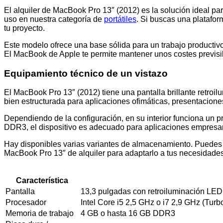
El alquiler de MacBook Pro 13″ (2012) es la solución ideal pa
uso en nuestra categoría de
portátiles
. Si buscas una platafor
tu proyecto.
Este modelo ofrece una base sólida para un trabajo productivo
El MacBook de Apple te permite mantener unos costes previsib
Equipamiento técnico de un vistazo
El MacBook Pro 13″ (2012) tiene una pantalla brillante retroi
bien estructurada para aplicaciones ofimáticas, presentacion
Dependiendo de la configuración, en su interior funciona un 
DDR3, el dispositivo es adecuado para aplicaciones empresar
Hay disponibles varias variantes de almacenamiento. Puedes 
MacBook Pro 13″ de alquiler para adaptarlo a tus necesidad
Característica
Pantalla
13,3 pulgadas con retroiluminación LED 
Procesador
Intel Core i5 2,5 GHz o i7 2,9 GHz (Tur
Memoria de trabajo
4 GB o hasta 16 GB DDR3