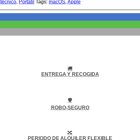
 técnico
,
Portátil
Tags:
macOS
,
Apple
🚚
ENTREGA Y RECOGIDA
🛡️
ROBO-SEGURO
🔀
PERIODO DE ALQUILER FLEXIBLE