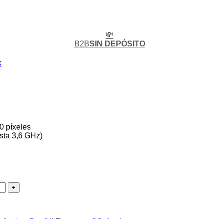
💸
B2B
SIN DEPÓSITO
k
0 píxeles
asta 3,6 GHz)