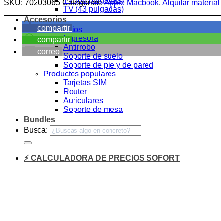
TV (86 pulgadas)
SKU:
70203065
Categories:
Apple Macbook
,
Alquilar material
TV (43 pulgadas)
Accesorios
compartir
Accesorios
Impresora
compartir
Antirrobo
correo
Soporte de suelo
Soporte de pie y de pared
Productos populares
Tarjetas SIM
Router
Auriculares
Soporte de mesa
Bundles
Busca:
⚡ CALCULADORA DE PRECIOS SOFORT