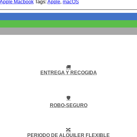
Apple Macbook
Tags:
Apple
,
macOS
🚚
ENTREGA Y RECOGIDA
🛡️
ROBO-SEGURO
🔀
PERIODO DE ALQUILER FLEXIBLE