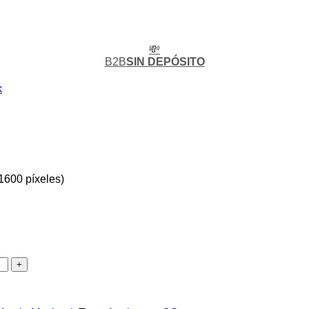
💸
B2B
SIN DEPÓSITO
k
 1600 píxeles)