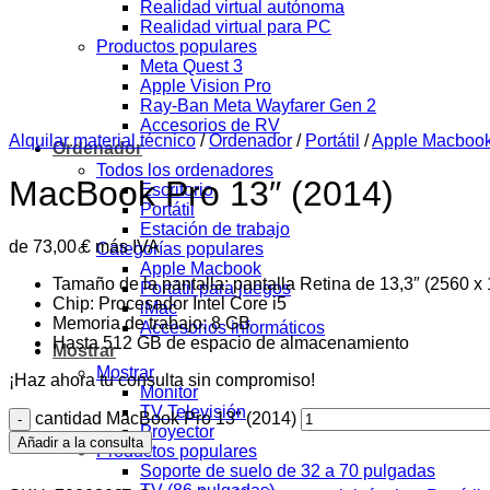
Realidad virtual autónoma
Realidad virtual para PC
Productos populares
Meta Quest 3
Apple Vision Pro
Ray-Ban Meta Wayfarer Gen 2
Accesorios de RV
Alquilar material técnico
/
Ordenador
/
Portátil
/
Apple Macboo
Ordenador
Todos los ordenadores
MacBook Pro 13″ (2014)
Escritorio
Portátil
Estación de trabajo
de
73,00
€
más IVA
Categorías populares
Apple Macbook
Tamaño de la pantalla: pantalla Retina de 13,3″ (2560 x
Portátil para juegos
Chip: Procesador Intel Core i5
iMac
Memoria de trabajo: 8 GB
Accesorios informáticos
Hasta 512 GB de espacio de almacenamiento
Mostrar
Mostrar
¡Haz ahora tu consulta sin compromiso!
Monitor
TV Televisión
cantidad MacBook Pro 13" (2014)
Proyector
Añadir a la consulta
Productos populares
Soporte de suelo de 32 a 70 pulgadas