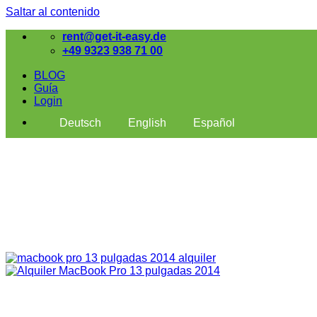
Saltar al contenido
rent@get-it-easy.de
+49 9323 938 71 00
BLOG
Guía
Login
Deutsch
English
Español