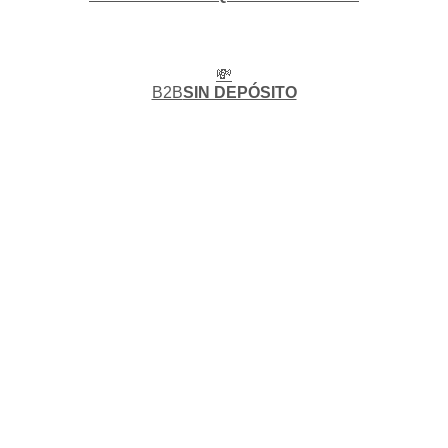
💸
B2B
SIN DEPÓSITO