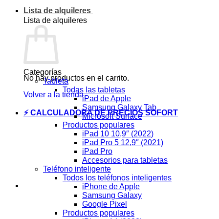
Lista de alquileres
Lista de alquileres
Categorías
No hay productos en el carrito.
Tableta
Todas las tabletas
Volver a la tienda
iPad de Apple
Samsung Galaxy Tab
⚡ CALCULADORA DE PRECIOS SOFORT
Microsoft Surface
Productos populares
iPad 10 10,9″ (2022)
iPad Pro 5 12,9″ (2021)
iPad Pro
Accesorios para tabletas
Teléfono inteligente
Todos los teléfonos inteligentes
iPhone de Apple
Samsung Galaxy
Google Pixel
Productos populares