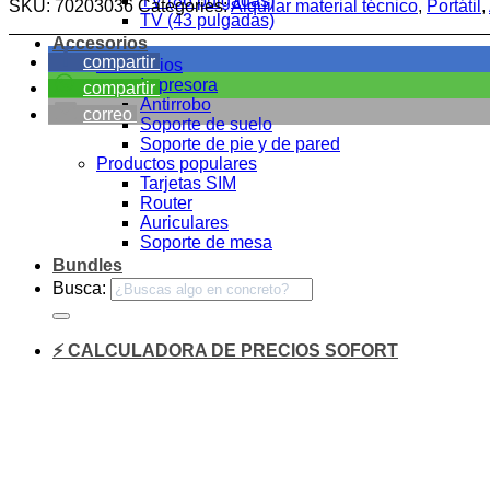
TV (86 pulgadas)
SKU:
70203036
Categories:
Alquilar material técnico
,
Portátil
,
TV (43 pulgadas)
Accesorios
compartir
Accesorios
Impresora
compartir
Antirrobo
correo
Soporte de suelo
Soporte de pie y de pared
Productos populares
Tarjetas SIM
Router
Auriculares
Soporte de mesa
Bundles
Busca:
⚡ CALCULADORA DE PRECIOS SOFORT