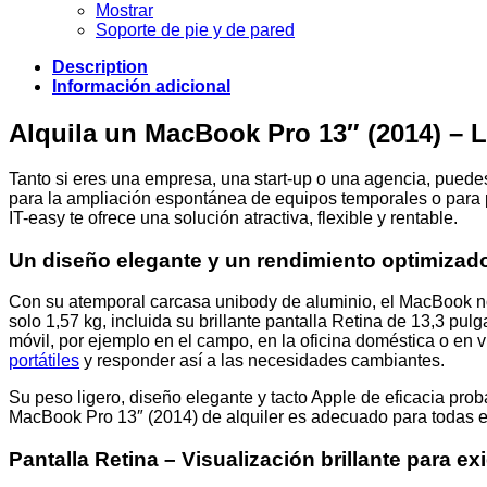
Mostrar
Soporte de pie y de pared
Description
Información adicional
Alquila un MacBook Pro 13″ (2014) – L
Tanto si eres una empresa, una start-up o una agencia, puede
para la ampliación espontánea de equipos temporales o para 
IT-easy te ofrece una solución atractiva, flexible y rentable.
Un diseño elegante y un rendimiento optimizado
Con su atemporal carcasa unibody de aluminio, el MacBook no 
solo 1,57 kg, incluida su brillante pantalla Retina de 13,3 pu
móvil, por ejemplo en el campo, en la oficina doméstica o en 
portátiles
y responder así a las necesidades cambiantes.
Su peso ligero, diseño elegante y tacto Apple de eficacia pro
MacBook Pro 13″ (2014) de alquiler es adecuado para todas e
Pantalla Retina – Visualización brillante para e